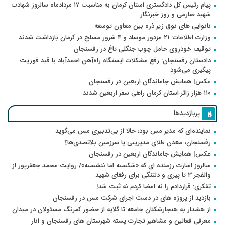
پیام رئیس کل دادگستری استان کرمان به مناسبت ۱۷ مردادماه سالروز شهادت
شهید صارمی و روز خبرنگار
نانوایی های نوق زیر ذره بین معاون توسعه
وزارت اطلاعات: ۲۱ مزدور موساد و ۴ شرور مسلح در کرمان بازداشت شدند
توقیف خودروی حامل چوب جنگلی تاغ در رفسنجان
دادستان رفسنجان: رفع مشکلات ایستگاه راه‌آهن احمدآباد با قید فوریت
پیگیری می‌شود
عکس| همایش جاماندگان اربعین در رفسنجان
۱۱۰ هزار زائر استان کرمان راهی سفر اربعین شدند
پربازدیدها
نماینده‌ای که مدیر مس بود؛ حالا از بی‌تدبیری مس می‌گوید
رفسنجان، معدن طلای مدیریتی یا سرزمین بلاتصدی‌ها؟
عکس| همایش جاماندگان اربعین در رفسنجان
سالروز اسارت رزمنده ای که «شکسته اما ننشسته»/ روایت محمد جعفرپور از
والفجر ۳ تا پیری و دلتنگی برای رفقای شهید
تفکری: قراردادم را نه امضا کردم نه ثبت شد!
بازدید از پروژه های در دست اجرای شرکت مس در رفسنجان
از هشدار به هنجارشکنان جامعه تا گلایه از حضور کمرنگ مسئولان در میدان
معرفی فعالین و مشاهیر تجارت پسته شهرستان های رفسنجان و انار