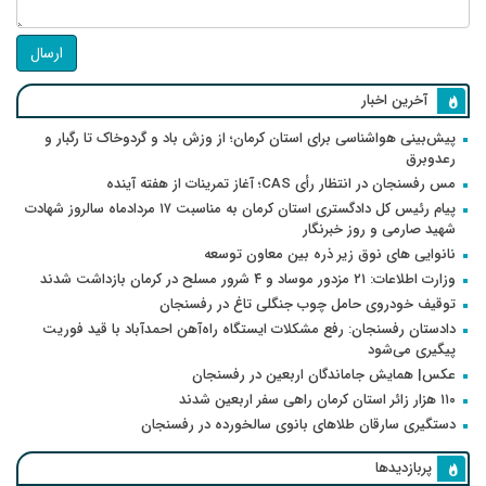
ارسال
آخرین اخبار
پیش‌بینی هواشناسی برای استان کرمان؛ از وزش باد و گردوخاک تا رگبار و
رعدوبرق
مس رفسنجان در انتظار رأی CAS؛ آغاز تمرینات از هفته آینده
پیام رئیس کل دادگستری استان کرمان به مناسبت ۱۷ مردادماه سالروز شهادت
شهید صارمی و روز خبرنگار
نانوایی های نوق زیر ذره بین معاون توسعه
وزارت اطلاعات: ۲۱ مزدور موساد و ۴ شرور مسلح در کرمان بازداشت شدند
توقیف خودروی حامل چوب جنگلی تاغ در رفسنجان
دادستان رفسنجان: رفع مشکلات ایستگاه راه‌آهن احمدآباد با قید فوریت
پیگیری می‌شود
عکس| همایش جاماندگان اربعین در رفسنجان
۱۱۰ هزار زائر استان کرمان راهی سفر اربعین شدند
دستگیری سارقان طلاهای بانوی سالخورده در رفسنجان
پربازدیدها