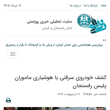
خانه
ارتباط با ما
درباره ما
۱۷ مرداد ۱۴۰۵
سایت تحلیلی خبری روراستی
اخبار رفسنجان و كرمان
پیش‌بینی هواشناسی برای استان کرمان؛ از وزش باد و گردوخاک تا رگبار و رعدوبرق
مس رفسنجان در انتظار رأی CAS؛ آغاز تمرینات از هفته آینده
نمایش
پیام رئیس کل دادگستری استان کرمان به مناسبت ۱۷ مردادماه سالروز شهادت شهید
منو
صارمی و روز خبرنگار
کشف خودروی سرقتی با هوشیاری ماموران
پلیس رفسنجان
شناسه خبر: 76558
۲۱ اردیبهشت ۱۴۰۴