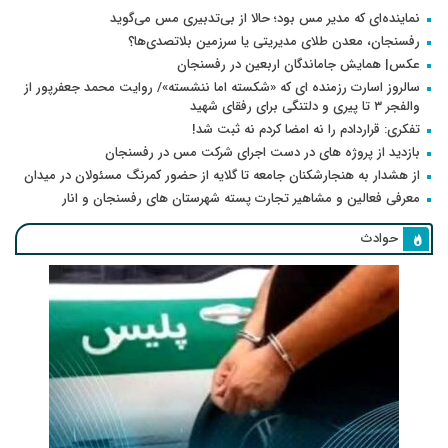
نماینده‌ای که مدیر مس بود؛ حالا از بی‌تدبیری مس می‌گوید
رفسنجان، معدن طلای مدیریتی یا سرزمین بلاتصدی‌ها؟
عکس| همایش جاماندگان اربعین در رفسنجان
سالروز اسارت رزمنده ای که «شکسته اما ننشسته»/ روایت محمد جعفرپور از
والفجر ۳ تا پیری و دلتنگی برای رفقای شهید
تفکری: قراردادم را نه امضا کردم نه ثبت شد!
بازدید از پروژه های در دست اجرای شرکت مس در رفسنجان
از هشدار به هنجارشکنان جامعه تا گلایه از حضور کمرنگ مسئولان در میدان
معرفی فعالین و مشاهیر تجارت پسته شهرستان های رفسنجان و انار
حوادث