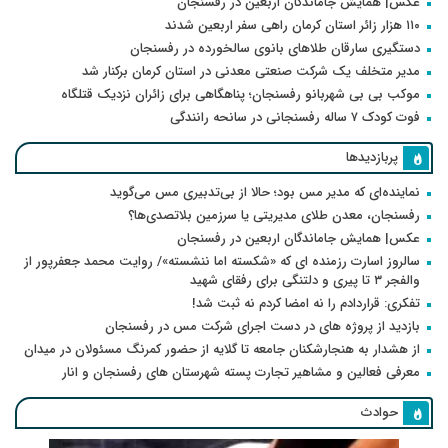
عکس| همایش جاماندگان اربعین در رفسنجان
۱۱۰ هزار زائر استان کرمان راهی سفر اربعین شدند
دستگیری سارقان طلاهای بانوی سالخورده در رفسنجان
مدیر متخلف یک شرکت صنعتی معدنی در استان کرمان برکنار شد
موکب بی بی شهربانو رفسنجان؛ پناهگاهی برای زائران نزدیک قتلگاه
فوت کودک ۷ ساله رفسنجانی در سانحه رانندگی
پربازدیدها
نماینده‌ای که مدیر مس بود؛ حالا از بی‌تدبیری مس می‌گوید
رفسنجان، معدن طلای مدیریتی یا سرزمین بلاتصدی‌ها؟
عکس| همایش جاماندگان اربعین در رفسنجان
سالروز اسارت رزمنده ای که «شکسته اما ننشسته»/ روایت محمد جعفرپور از
والفجر ۳ تا پیری و دلتنگی برای رفقای شهید
تفکری: قراردادم را نه امضا کردم نه ثبت شد!
بازدید از پروژه های در دست اجرای شرکت مس در رفسنجان
از هشدار به هنجارشکنان جامعه تا گلایه از حضور کمرنگ مسئولان در میدان
معرفی فعالین و مشاهیر تجارت پسته شهرستان های رفسنجان و انار
حوادث