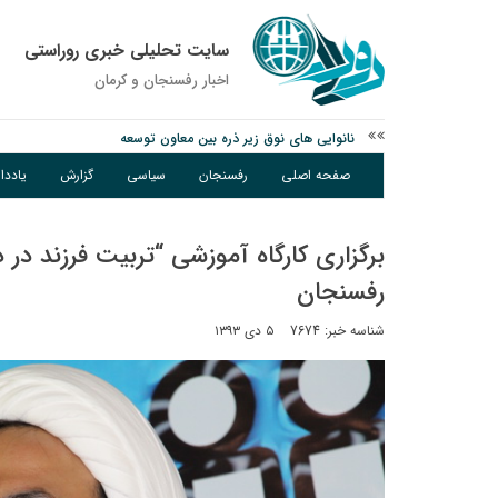
سایت تحلیلی خبری روراستی
اخبار رفسنجان و كرمان
نانوایی های نوق زیر ذره بین معاون توسعه
وزارت اطلاعات: ۲۱ مزدور موساد و ۴ شرور مسلح در کرمان بازداشت شدند
صفحه اصلی
رفسنجان
سیاسی
گزارش
یادد
توقیف خودروی حامل چوب جنگلی تاغ در رفسنجان
برگزاری کارگاه آموزشی “تربیت فرزند در
رفسنجان
شناسه خبر: 7674
۵ دی ۱۳۹۳