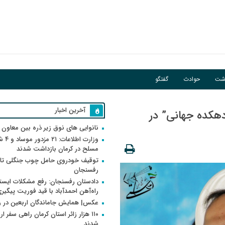
اشت
حوادث
گفتگو
آخرین اخبار
 دهکده جهانی” در
نانوایی های نوق زیر ذره بین معاون
وزارت اطلاعات
مسلح در کرمان بازداشت شدند
توقیف خودروی حامل چوب جنگلی تاغ
رفسنجان
دادستان رفسنجان: رفع مشکلات ایست
راه‌آهن احمدآباد با قید فوریت پیگیر
عکس| همایش جاماندگان اربعین در 
۱۱۰ هزار زائر استان کرمان راهی سفر ا
شدند