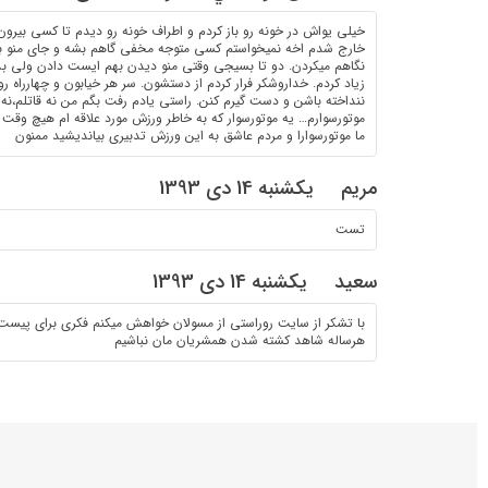
خیلی یواش در خونه رو باز کردم و اطراف خونه رو دیدم تا کسی بیرون
خارج شدم اخه نمیخواستم کسی متوجه مخفی گاهم بشه و جای منو به
نگاهم میکردن. دو تا بسیجی وقتی منو دیدن بهم ایست دادن ولی ب
زیاد کردم. خداروشکر فرار کردم از دستشون. سر هر خیابون و چهارراه ر
ننداخته باشن و دست گیرم کنن. راستی یادم رفت بگم من نه قاتلم،نه 
موتورسوارم… یه موتورسوار که به خاطر ورزش مورد علاقه ام هیچ وق
ما موتورسوارا و مردم عاشق به این ورزش تدبیری بیاندیشید ممنون
مریم
یکشنبه 14 دی 1393
تست
سعید
یکشنبه 14 دی 1393
با تشکر از سایت روراستی از مسولان خواهش میکنم فکری برای پیست 
هرساله شاهد کشته شدن همشریان مان نباشیم