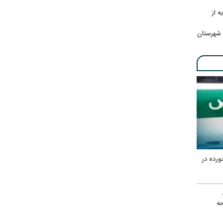
ه از
 شهرستان
ورده در
ه
حه