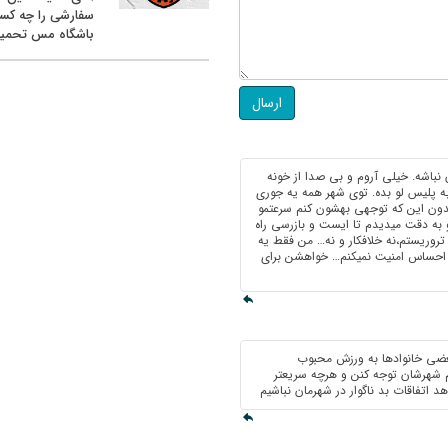
سفارشی را چه کس
باشگاه مس تحمیل
ارسال
 نباشه. خیلی آروم و بی صدا از خونه
 پلیس لو بده. توی شهر همه یه جوری
دون این که توجهی بهشون کنم سرعتمو
و به دقت میدیدم تا ایست و بازرسی راه
تروریستم،نه خلافکار و نه… من فقط یه
ت احساس امنیت نمیکنم… خواهشن برای
بعضی خانوادها به ورزش محبوب
م شهرشان توجه کنن و هرچه سریعتر
د اتفاقات بد ناگوار در شهرمان نباشیم