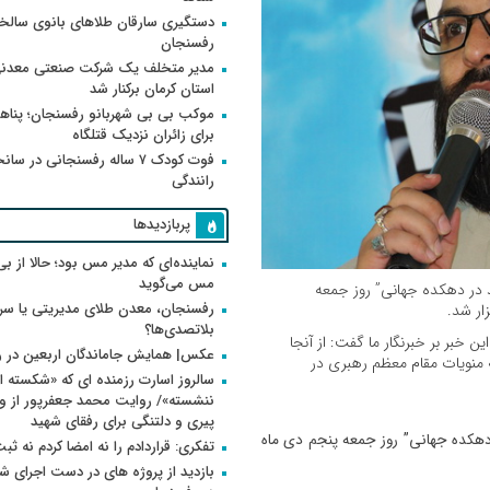
دستگیری سارقان طلاهای بانوی سالخو
رفسنجان
مدیر متخلف یک شرکت صنعتی معدنی
استان کرمان برکنار شد
موکب بی بی شهربانو رفسنجان؛ پناه
برای زائران نزدیک قتلگاه
فوت کودک ۷ ساله رفسنجانی در سان
رانندگی
پربازدیدها
نماینده‌ای که مدیر مس بود؛ حالا از بی
مس می‌گوید
د در دهکده جهانی” روز جمعه
رفسنجان، معدن طلای مدیریتی یا سر
ار شد.
بلاتصدی‌ها؟
 خبر بر خبرنگار ما گفت: از آنجا
عکس| همایش جاماندگان اربعین در 
 منویات مقام معظم رهبری در
سالروز اسارت رزمنده ای که «شکسته ام
پیری و دلتنگی برای رفقای شهید
 دهکده جهانی” روز جمعه پنجم دی ماه
تفکری: قراردادم را نه امضا کردم نه ثب
بازدید از پروژه های در دست اجرای