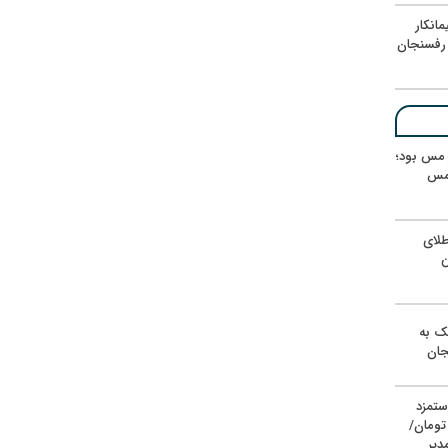
انکار
رفسنجان
ر مس بود؛
 مس
لای
ن
یک به
جان
ستمزد
یون تومان/
دیر