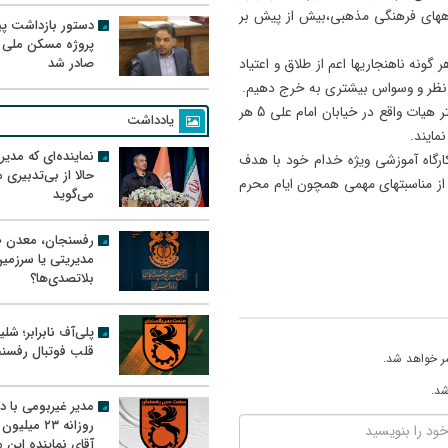
روههای فرهنگی مذهبی،بیش از پیش بر
دستور بازداشت پیم
پروژه مسکن ملی 
صادر شد
گونه ناهنجاریها اعم از طلاق و اعتیاد
ت نظر و وسواس بیشتری به خرج دهیم.
رمضانی تصریح کرد همشهریان عزیز می توانند با مراجعه به دفتر هیات واقع در خیابان امام علی 5 هر
یادداشت
مایند.
نماینده‌ای که مدی
ارگاه آموزشی ویژه خدام خود با هدف
حالا از بی‌تدبیری
 از مناسبتهای مهمی همچون ایام محرم
می‌گوید
رفسنجان، معدن ط
مدیریتی یا سرزمی
بلاتصدی‌ها؟
پلی‌آف نابرابر؛ شل
قلب فوتبال رفسن
ر خواهد شد.
شد.
مدیر غیربومی با د
روزانه ۲۳ میل
آقای نماینده این م