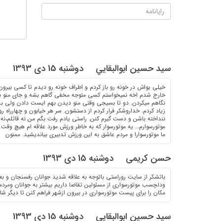
سيد حسين ابوالبقايي
دوشنبه 15 دی 1393
خیلی یواش در خونه رو باز کردم و اطراف خونه رو دیدم تا کسی بیرون
خارج شدم اخه نمیخواستم کسی متوجه مخفی گاهم بشه و جای منو به
نگاهم میکردن. دو تا بسیجی وقتی منو دیدن بهم ایست دادن ولی ب
زیاد کردم. خداروشکر فرار کردم از دستشون. سر هر خیابون و چهارراه ر
ننداخته باشن و دست گیرم کنن. راستی یادم رفت بگم من نه قاتلم،نه 
موتورسوارم… یه موتورسوار که به خاطر ورزش مورد علاقه ام هیچ وق
ما موتورسوارا و مردم عاشق به این ورزش تدبیری بیاندیشید. ممنون
حسن کریمی
دوشنبه 15 دی 1393
باتشکر از سایت روراستی باتوجه به علاقه شدید جوانان رفسنجان و 
ودلچسب موتورسواری از مسئولین تقاضا داریم بیشتر به جوانان ومرد
مکان را برای پیست موتورسواری در بیرون ازشهر فراهم کنن تا دیگر شاه
سيد حسين ابوالبقايي
دوشنبه 15 دی 1393