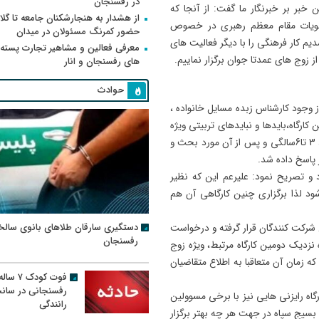
در رفسنجان
خبر بر خبرنگار ما گفت: از آنجا که
از هشدار به هنجارشکنان جامعه تا گلای
نویات مقام معظم رهبری در خصوص
حضور کمرنگ مسئولان در میدان
م کار فرهنگی را با دیگر فعالیت های
معرفی فعالین و مشاهیر تجارت پسته
ز زوج های عمدتا جوان برگزار نماییم.
های رفسنجان و انار
حوادث
ز وجود کارشناس زبده مسایل خانواده ،
ارگاه،بایدها و نبایدهای تربیتی ویژه
فرزندان در بازه های زمانی دوران جنینی، 1.5 سالگی تا3 سالگی، 3 تا6سالگی و پس از آن مورد بحث و
 پاسخ داده شد.
رد و تصریح نمود: علیرعم این که نظیر
ود لذا برگزاری چنین کارگاهی آن هم
دستگیری سارقان طلاهای بانوی سالخ
ل شرکت کنندگان قرار گرفته و درخواست
رفسنجان
ه نزدیک دومین کارگاه مرتبط، ویژه زوج
اند برگزار که زمان آن متعاقبا به اطلاع متقاضیان
فوت کودک ۷ سال
رفسنجانی در سان
رگاه رایزنی هایی نیز با برخی مسوولین
رانندگی
 بسیج سپاه در جهت هر چه بهتر برگزار