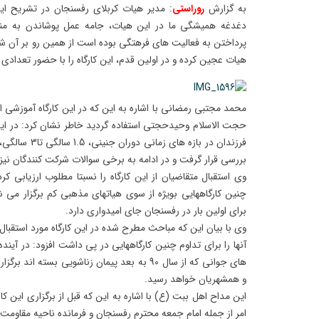
به گزارش
روراستی
: مدیر هیات کربلای رفسنجان در تشریح این 
دغدغه همیشگی ما در این هیات، جامه عمل پوشاندن به م
پرداختن به فعالیت های فرهتگی بوده است از همین رو بر آن شدی
هیات عجین کرده و در اولین قدم، این کارگاه را با حضور تعدادی ا
محمد مجتبی رمضانی با اشاره به این که در این کارگاه آموزشی ا
حجت الاسلام وحیدحجتی استفاده گردید خاطر نشان کرد: در این ک
بررسی قرار گرفت و در ادامه به برخی سوالات شرکت کنندگان نیز
وی استقبال متقاضیان از این کارگاه را نسبتا مطلوب ارزیابی ک
چنین کارگاههایی بویژه از سوی هیاتهای مذهبی کم برگزار می ش
برای اولین بار در رفسنجان جای امیدواری دارد.
وی با بیان این که مباحث مطرح شده در این کارگاه مورد استقبا
آنها را برای تداوم چنین کارگاههایی در پی داشت افزود: در آیند
های جوانی که از سال 90 به بعد پیمان زناشویی بسته 
و همشهریان خواهد رسید.
این مداح اهل ببت (ع) با اشاره به این که قبل از برگزاری این کا
امر از جمله امام جمعه محترم رفسنجان و فرمانده ناحیه مقاومت