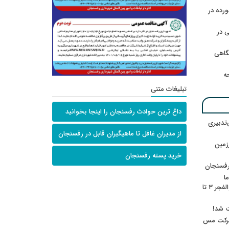
رده در
 در
گاهی
حه
تبلیغات متنی
داغ ترین حوادث رفسنجان را اینجا بخوانید
‌تدبیری
از مدیران غافل تا ماهیگیران قابل در رفسنجان
زمین
خرید پسته رفسنجان
رفسنجان
ا
ننشسته»/ روایت محمد جعفرپور از والفجر ۳ تا
ت شد!
 شرکت مس