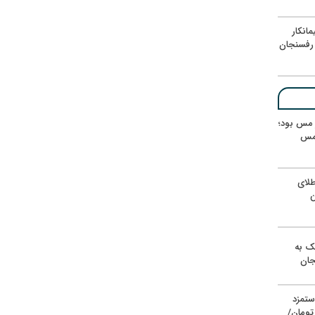
انکار
رفسنجان
ر مس بود؛
 مس
لای
ن
یک به
جان
ستمزد
یون تومان/