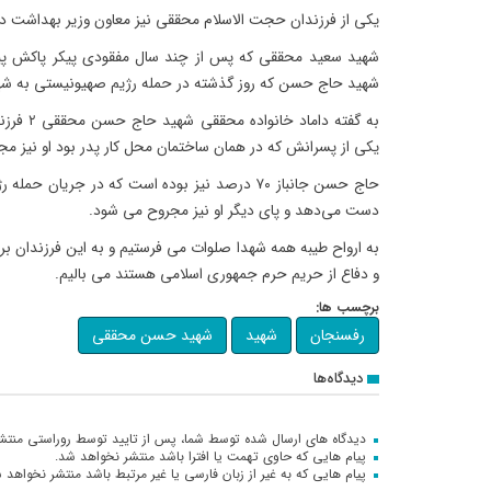
یکی از فرزندان حجت الاسلام محققی نیز معاون وزیر بهداشت د
شهید سعید محققی که پس از چند سال مفقودی پیکر پاکش پید
شهید حاج حسن که روز گذشته در حمله رژیم صهیونیستی به شها
به گفته دا
یکی از پسرانش که در همان ساختمان محل کار پدر بود او نیز م
حاج حسن جانباز ۷۰ درصد نیز بوده است که در جریان
دست می‌دهد و پای دیگر او نیز مجروح می شود.
به ارواح طیبه همه شهدا صلوات می فرستیم و به این فرزندان بر
و دفاع از حریم حرم جمهوری اسلامی هستند می بالیم.
برچسب ها:
رفسنجان
شهید
شهید حسن محققی
دیدگاه‌ها
دیدگاه های ارسال شده توسط شما، پس از تایید توسط روراستی منتش
پیام هایی که حاوی تهمت یا افترا باشد منتشر نخواهد شد.
پیام هایی که به غیر از زبان فارسی یا غیر مرتبط باشد منتشر نخواهد 