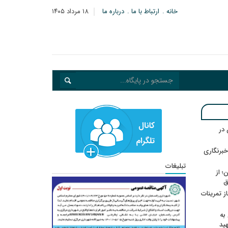
خانه
ارتباط با ما
درباره ما
۱۸ مرداد ۱۴۰۵
در
خبرنگاری
تبلیغات
؛ از
ق
در انتظار رأی CAS؛ آغاز تمرینات
به
هید