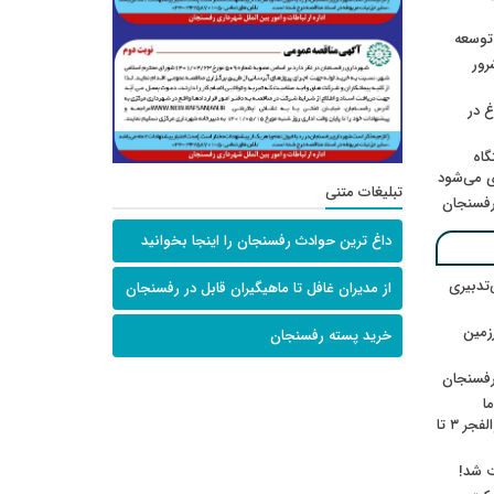
 توسعه
: ۲۱ مزدور موساد و ۴ شرور
 در
گاه
ی می‌شود
تبلیغات متنی
رفسنجان
داغ ترین حوادث رفسنجان را اینجا بخوانید
‌تدبیری
از مدیران غافل تا ماهیگیران قابل در رفسنجان
زمین
خرید پسته رفسنجان
رفسنجان
ا
ننشسته»/ روایت محمد جعفرپور از والفجر ۳ تا
ت شد!