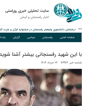
سایت تحلیلی خبری روراستی
اخبار رفسنجان و كرمان
درخشش دانشجوی ولیعصر رفسنجان در جشنواره قرآن و عترت کش
امام جمعه رفسنجان: تقوا لازمه حرفه خبرنگاری است
صفحه اصلی
رفسنجان
سیاسی
گزارش
یادد
پیش‌بینی هواشناسی برای استان کرمان؛ از وزش باد و گردوخاک تا ر
با این شهید رفسنجانی بیشتر آشنا شوید!
شناسه خبر: 76972
۲۶ خرداد ۱۴۰۴