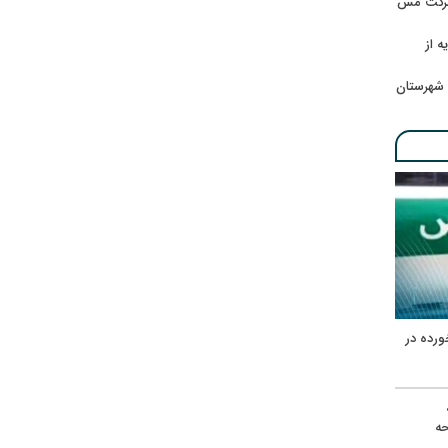
 شرکت مس
ه از
 شهرستان
ورده در
ه
حه