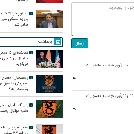
دستور بازداشت پیم
پروژه مسکن ملی 
صادر شد
یادداشت
ارسال
نماینده‌ای که مدی
حالا از بی‌تدبیری
می‌گوید
ندَ رَبِّهِمۡ یُرۡزَقُونَ خوشا به حالشون که
رفسنجان، معدن ط
مدیریتی یا سرزمی
بلاتصدی‌ها؟
ندَ رَبِّهِمۡ یُرۡزَقُونَ خوشا به حالشون که
پلی‌آف نابرابر؛ شل
قلب فوتبال رفسن
مدیر غیربومی با د
روزانه ۲۳ میل