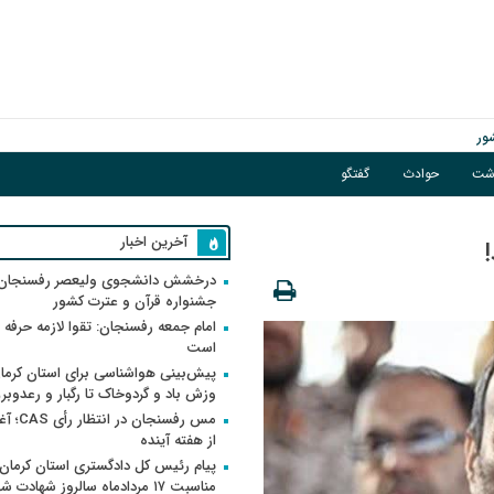
ور
اشت
حوادث
گفتگو
گبار و رعدوبرق
آخرین اخبار
درخشش دانشجوی ولیعصر رفسنجان 
جشنواره قرآن و عترت کشور
امام جمعه رفسنجان: تقوا لازمه حرفه 
است
پیش‌بینی هواشناسی برای استان کرمان
وزش باد و گردوخاک تا رگبار و رعدوبر
مس رفسنجان 
از هفته آینده
پیام رئیس کل دادگستری استان کرمان 
مناسبت ۱۷ مردادماه سالروز شهادت ش