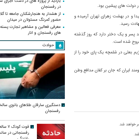
بازدید از پروژه های در دست اجرای
ر دولت های پیشین بود.
در رفسنجان
از هشدار به هنجارشکنان جامعه تا گلای
ا و در بهشت زهرای تهران آرمیده و
حضور کمرنگ مسئولان در میدان
دت رسید‌.
معرفی فعالین و مشاهیر تجارت پسته
های رفسنجان و انار
ماد خانواده محققی شهید حاج حسن محققی ۲ فرزند پسر و یک دختر دارد که روز گذشته
جروح شده است.
حوادث
 حمله رژیم بعثی در شلمچه یک پای خود را از
ومند ایران که جان بر کفان مدافع وطن
دستگیری سارقان طلاهای بانوی سالخ
رفسنجان
ر خواهد شد.
فوت کودک ۷ سال
رفسنجانی در سان
شد.
رانندگی