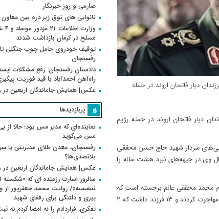
صارمی و روز خبرنگار
نانوایی های نوق زیر ذره بین معاون
وزارت اطلاعات
مسلح در کرمان بازداشت شدند
توقیف خودروی حامل چوب جنگلی تاغ
رفسنجان
دادستان رفسنجان: رفع مشکلات ایست
راه‌آهن احمدآباد با قید فوریت پیگیر
دان دیار فاتحان اروند در حمله
عکس| همایش جاماندگان اربعین در 
پربازدیدها
ان دیار فاتحان اروند در حمله رژیم
نماینده‌ای که مدیر مس بود؛ حالا از بی
مس می‌گوید
رفسنجان، معدن طلای مدیریتی یا سر
ویژگی‌های سردار شهید حاج حسن محققی
بلاتصدی‌ها؟
ل وی در جبهه‌های نبرد هشت ساله را
عکس| همایش جاماندگان اربعین در 
سالروز اسارت رزمنده ای که «شکسته ام
ه حجت الاسلام محمد محققی عالم برجسته است که
پیری و دلتنگی برای رفقای شهید
در دهه ۵۰ از سخنرانان به نام رفسنجان بود که سپس به تهران مهاجرت کردند و ۱۳ فرزند داشت که ۲
تفکری: قراردادم را نه امضا کردم نه ثب