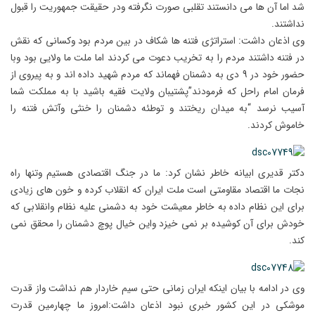
شد اما آن ها می دانستند تقلبی صورت نگرفته ودر حقیقت جمهوریت را قبول
نداشتند.
وی اذعان داشت: استراتژی فتنه ها شکاف در بین مردم بود وکسانی که نقش
در فتنه داشتند مردم را به تخریب دعوت می کردند اما ملت ما ولایی بود وبا
حضور خود در 9 دی به دشمنان فهماند که مردم شهید داده اند و به پیروی از
فرمان امام راحل که فرمودند”پشتیبان ولایت فقیه باشید با به مملکت شما
آسیب نرسد “به میدان ریختند و توطئه دشمنان را خنثی وآتش فتنه را
خاموش کردند.
دکتر قدیری ابیانه خاطر نشان کرد: ما در جنگ اقتصادی هستیم وتنها راه
نجات ما اقتصاد مقاومتی است ملت ایران که انقلاب کرده و خون های زیادی
برای این نظام داده به خاطر معیشت خود به دشمنی علیه نظام وانقلابی که
خودش برای آن کوشیده بر نمی خیزد واین خیال پوچ دشمنان را محقق نمی
کند.
وی در ادامه با بیان اینکه ایران زمانی حتی سیم خاردار هم نداشت واز قدرت
موشکی در این کشور خبری نبود اذعان داشت:امروز ما چهارمین قدرت