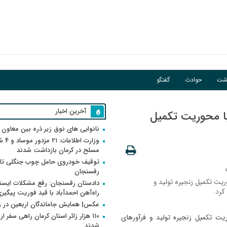
اشت
حوادث
گفتگو
آخرین اخبار
ا محوریت تکمیل
نانوایی های نوق زیر ذره بین معاون
وزارت اطلاعات
مسلح در کرمان بازداشت شدند
توقیف خودروی حامل چوب جنگلی تاغ
رفسنجان
ریت تکمیل زنجیره تولید و
دادستان رفسنجان: رفع مشکلات ایست
کرد.
راه‌آهن احمدآباد با قید فوریت پیگیر
عکس| همایش جاماندگان اربعین در 
۱۱۰ هزار زائر استان کرمان راهی سفر ا
یت تکمیل زنجیره تولید و فرآورهای
شدند