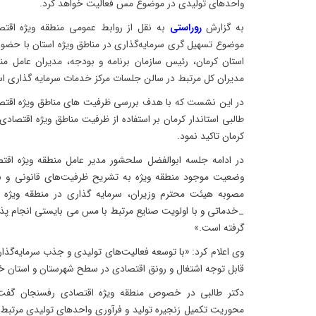
واحدهای تولیدی در موضوع مس فعالیت خواهد‌ کرد.
به گزارش
روراستی
به نقل از روابط عمومی منطقه ویژه اقتص
موضوع تسهیل گری سرمایه‌گذاری در مناطق ویژه استان با حضور د
استان کرمان، رئیس سازمان برنامه و بودجه، مدیران عامل من
مدیران کل مرتبط در سالن جلسات مرکز خدمات سرمایه گذاری است
در این نشست که با هدف بررسی ظرفیت های مناطق ویژه اقتصاد
طالبی استاندار کرمان بر استفاده از ظرفیت مناطق ویژه اقتصا
کرمان تاکید نمود.
در ادامه جلسه ابوالفضل سلحشور مدیر عامل منطقه ویژه اقت
وضعیت موجود منطقه ویژه به تشریح ظرفیت‌های قانونی و با
مصوبه هیئت محترم وزیران، سرمایه گذاری در منطقه ویژه 
_خدماتی و با اولویت صنایع مرتبط با مس می بایستی انجام پذیر
گرفته است.»
وی اعلام کرد: «با توسعه فعالیت‌های تولیدی و جذب سرمایه‌گذ
قابل توجه اشتغال و رونق اقتصادی در سطح شهرستان و استان خو
دکتر طالبی در خصوص منطقه ویژه اقتصادی رفسنجان گفت:«
محوریت تکمیل زنجیره تولید و فرآوری واحدهای تولیدی مرتبط ب