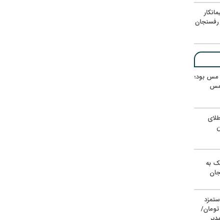
انکار
رفسنجان
ر مس بود؛
 مس
لای
ن
یک به
جان
ستمزد
یون تومان/
دیر