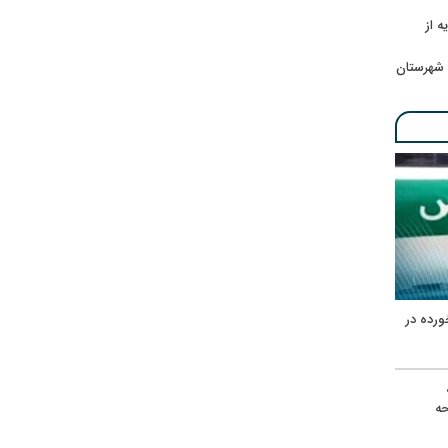
ه از
 شهرستان
ورده در
ه
حه