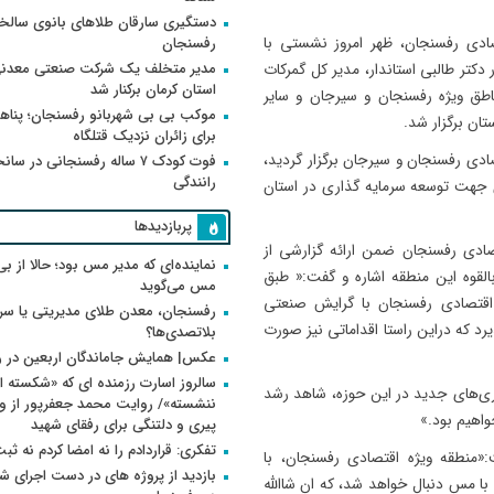
دستگیری سارقان طلاهای بانوی سالخو
ادی رفسنجان، ظهر امروز نشستی با
رفسنجان
مدیر متخلف یک شرکت صنعتی معدنی
کتر طالبی استاندار، مدیر کل گمرکات
استان کرمان برکنار شد
اطق ویژه رفسنجان و سیرجان و سایر
موکب بی بی شهربانو رفسنجان؛ پناه
ان برگزار شد.
برای زائران نزدیک قتلگاه
ی رفسنجان و سیرجان برگزار گردید،
فوت کودک ۷ ساله رفسنجانی در سان
رانندگی
دی جهت توسعه سرمایه گذاری در استان
پربازدیدها
صادی رفسنجان ضمن ارائه گزارشی از
نماینده‌ای که مدیر مس بود؛ حالا از بی
لقوه این منطقه اشاره و گفت:« طبق
مس می‌گوید
اقتصادی رفسنجان با گرایش صنعتی
رفسنجان، معدن طلای مدیریتی یا سر
د که دراین راستا اقداماتی نیز صورت
بلاتصدی‌ها؟
عکس| همایش جاماندگان اربعین در 
سالروز اسارت رزمنده ای که «شکسته ام
اری‌های جدید در این حوزه، شاهد رشد
اهیم بود.»
پیری و دلتنگی برای رفقای شهید
تفکری: قراردادم را نه امضا کردم نه ثب
منطقه ویژه اقتصادی رفسنجان، با
بازدید از پروژه های در دست اجرای
ا مس دنبال خواهد شد، که ان شاالله