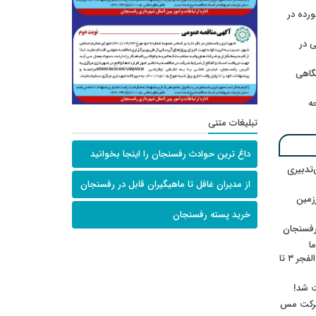
رده در
 در
گاهی
حه
تبلیغات متنی
داغ ترین حوادث رفسنجان را اینجا بخوانید
‌تدبیری
از مدیران غافل تا ماهیگیران قابل در رفسنجان
زمین
خرید پسته رفسنجان
رفسنجان
ا
ننشسته»/ روایت محمد جعفرپور از والفجر ۳ تا
ت شد!
 شرکت مس