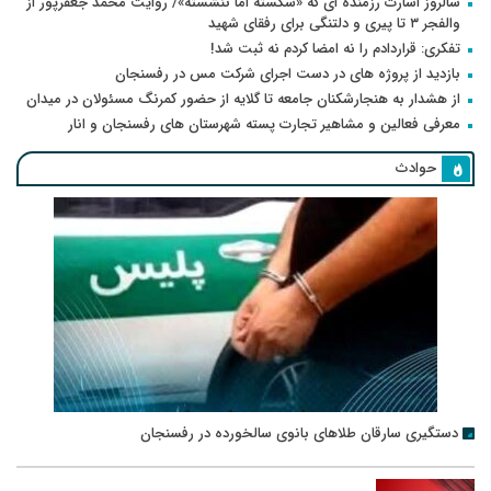
سالروز اسارت رزمنده ای که «شکسته اما ننشسته»/ روایت محمد جعفرپور از
والفجر ۳ تا پیری و دلتنگی برای رفقای شهید
تفکری: قراردادم را نه امضا کردم نه ثبت شد!
بازدید از پروژه های در دست اجرای شرکت مس در رفسنجان
از هشدار به هنجارشکنان جامعه تا گلایه از حضور کمرنگ مسئولان در میدان
معرفی فعالین و مشاهیر تجارت پسته شهرستان های رفسنجان و انار
حوادث
دستگیری سارقان طلاهای بانوی سالخورده در رفسنجان