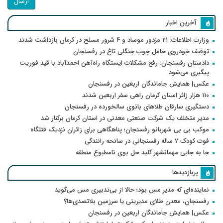
ارسال
آخرین اخبار
وزارت اطلاعات: ۲۱ مزدور موساد و ۴ شرور مسلح در کرمان بازداشت شدند
توقیف خودروی حامل چوب جنگلی تاغ در رفسنجان
دادستان رفسنجان: رفع مشکلات ایستگاه راه‌آهن احمدآباد با قید فوریت
پیگیری می‌شود
عکس| همایش جاماندگان اربعین در رفسنجان
۱۱۰ هزار زائر استان کرمان راهی سفر اربعین شدند
دستگیری سارقان طلاهای بانوی سالخورده در رفسنجان
مدیر متخلف یک شرکت صنعتی معدنی در استان کرمان برکنار شد
موکب بی بی شهربانو رفسنجان؛ پناهگاهی برای زائران نزدیک قتلگاه
فوت کودک ۷ ساله رفسنجانی در سانحه رانندگی
جا به جایی مهمانشهر کلید حل بوی نامطبوع منطقه
پربازدیدها
نماینده‌ای که مدیر مس بود؛ حالا از بی‌تدبیری مس می‌گوید
رفسنجان، معدن طلای مدیریتی یا سرزمین بلاتصدی‌ها؟
عکس| همایش جاماندگان اربعین در رفسنجان