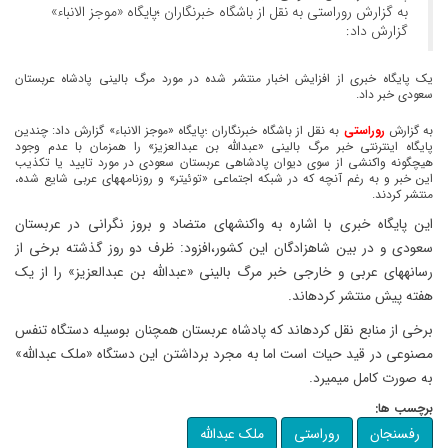
به گزارش روراستی به نقل از باشگاه خبرنگاران ؛پایگاه «موجز الانباء»
گزارش داد:
یک پایگاه خبری از افزایش اخبار منتشر شده در مورد مرگ بالینی پادشاه عربستان
سعودی خبر داد.
به گزارش
روراستی
به نقل از باشگاه خبرنگاران ؛پایگاه «موجز الانباء» گزارش داد: چندین
پایگاه اینترنتی خبر مرگ بالینی «عبدالله بن عبدالعزیز» را همزمان با عدم وجود
هیچ‎گونه واکنشی از سوی دیوان پادشاهی عربستان سعودی در مورد تایید یا تکذیب
این خبر و به رغم آنچه که در شبکه اجتماعی «توئیتر» و روزنامه‎های عربی شایع شده،
منتشر کردند.
این پایگاه خبری با اشاره به واکنش‎های متضاد و بروز نگرانی در عربستان
سعودی و در بین شاهزادگان این کشور،افزود: ظرف دو روز گذشته برخی از
رسانه‎های عربی و خارجی خبر مرگ بالینی «عبدالله بن عبدالعزیز» را از یک
هفته پیش منتشر کرده‎اند.
برخی از منابع نقل کرده‎اند که پادشاه عربستان همچنان بوسیله دستگاه تنفس
مصنوعی در قید حیات است اما به مجرد برداشتن این دستگاه «ملک عبدالله»
به صورت کامل می‎میرد.
برچسب ها:
رفسنجان
روراستی
ملک عبدالله