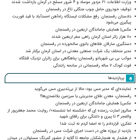
وزارت اطلاعات: ۲۱ مزدور موساد و ۴ شرور مسلح در کرمان بازداشت شدند
توقیف خودروی حامل چوب جنگلی تاغ در رفسنجان
دادستان رفسنجان: رفع مشکلات ایستگاه راه‌آهن احمدآباد با قید فوریت
پیگیری می‌شود
عکس| همایش جاماندگان اربعین در رفسنجان
۱۱۰ هزار زائر استان کرمان راهی سفر اربعین شدند
دستگیری سارقان طلاهای بانوی سالخورده در رفسنجان
مدیر متخلف یک شرکت صنعتی معدنی در استان کرمان برکنار شد
موکب بی بی شهربانو رفسنجان؛ پناهگاهی برای زائران نزدیک قتلگاه
فوت کودک ۷ ساله رفسنجانی در سانحه رانندگی
پربازدیدها
نماینده‌ای که مدیر مس بود؛ حالا از بی‌تدبیری مس می‌گوید
رفسنجان، معدن طلای مدیریتی یا سرزمین بلاتصدی‌ها؟
عکس| همایش جاماندگان اربعین در رفسنجان
سالروز اسارت رزمنده ای که «شکسته اما ننشسته»/ روایت محمد جعفرپور از
والفجر ۳ تا پیری و دلتنگی برای رفقای شهید
تفکری: قراردادم را نه امضا کردم نه ثبت شد!
بازدید از پروژه های در دست اجرای شرکت مس در رفسنجان
از هشدار به هنجارشکنان جامعه تا گلایه از حضور کمرنگ مسئولان در میدان