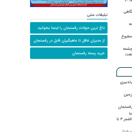
گاهی
تبلیغات متنی
حه
داغ ترین حوادث رفسنجان را اینجا بخوانید
امطبوع
از مدیران غافل تا ماهیگیران قابل در رفسنجان
چشمه
خرید پسته رفسنجان
نعت
‌تدبیری
زمین
رفسنجان
ا
ننشسته»/ روایت محمد جعفرپور از والفجر ۳ تا
ت شد!