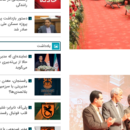
رانندگی
دستور بازداشت پیم
پروژه مسکن ملی 
صادر شد
یادداشت
نماینده‌ای که مدی
حالا از بی‌تدبیری
می‌گوید
رفسنجان، معدن ط
مدیریتی یا سرزمی
بلاتصدی‌ها؟
پلی‌آف نابرابر؛ شل
قلب فوتبال رفسن
مدیر غیربومی با د