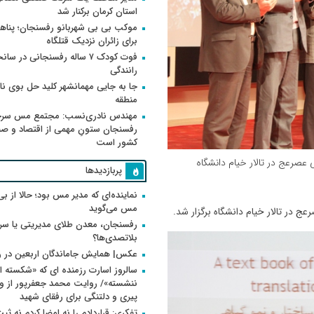
استان کرمان برکنار شد
موکب بی بی شهربانو رفسنجان؛ پناه
برای زائران نزدیک قتلگاه
فوت کودک ۷ ساله رفسنجانی در سان
رانندگی
جا به جایی مهمانشهر کلید حل بوی ن
منطقه
مهندس نادری‌نسب: مجتمع مس سر
رفسنجان ستونِ مهمی از اقتصاد و ص
کشور است
وهشگران برتر سال 93 دانشگاه ولی عصرعج در تالار خیام دانشگاه
پربازدیدها
نماینده‌ای که مدیر مس بود؛ حالا از بی
مس می‌گوید
رفسنجان، معدن طلای مدیریتی یا سر
بلاتصدی‌ها؟
عکس| همایش جاماندگان اربعین در 
سالروز اسارت رزمنده ای که «شکسته ام
پیری و دلتنگی برای رفقای شهید
تفکری: قراردادم را نه امضا کردم نه ثب