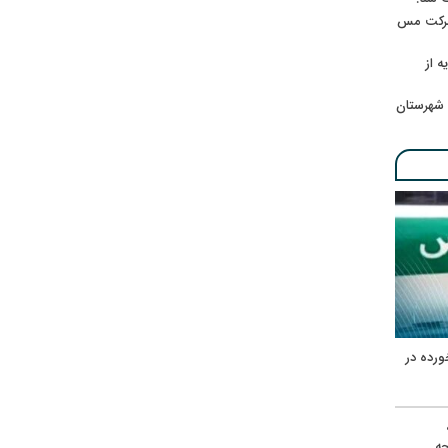
 شرکت مس
ه از
 شهرستان
ورده در
ه
حه