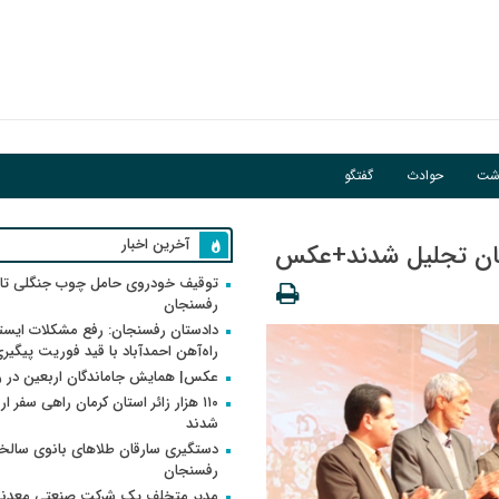
فوریت پیگیری می‌شود
اشت
حوادث
گفتگو
آخرین اخبار
نجان تجلیل شدند+عکس
توقیف خودروی حامل چوب جنگلی تاغ
رفسنجان
دادستان رفسنجان: رفع مشکلات ایست
راه‌آهن احمدآباد با قید فوریت پیگیر
عکس| همایش جاماندگان اربعین در 
۱۱۰ هزار زائر استان کرمان راهی سفر ا
شدند
دستگیری سارقان طلاهای بانوی سالخو
رفسنجان
مدیر متخلف یک شرکت صنعتی معدنی