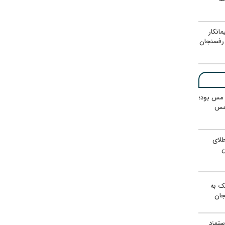
انکار
رفسنجان
ر مس بود؛
 مس
لای
ن
یک به
جان
ستمزد