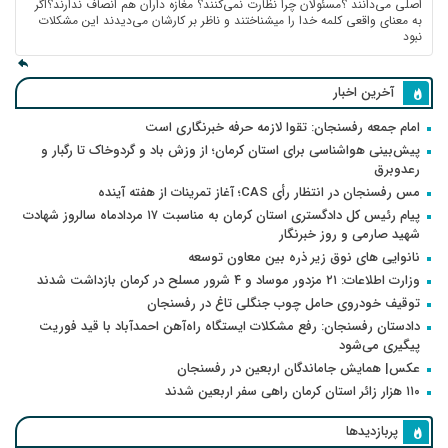
اصلی می‌دانند ؟مسئولان چرا نظارت نمی‌کنند؟ مغازه داران هم انصاف ندارند؟اگر
به معنای واقعی کلمه خدا را میشناختند و ناظر بر کارشان می‌دیدند این مشکلات
نبود
آخرین اخبار
امام جمعه رفسنجان: تقوا لازمه حرفه خبرنگاری است
پیش‌بینی هواشناسی برای استان کرمان؛ از وزش باد و گردوخاک تا رگبار و
رعدوبرق
مس رفسنجان در انتظار رأی CAS؛ آغاز تمرینات از هفته آینده
پیام رئیس کل دادگستری استان کرمان به مناسبت ۱۷ مردادماه سالروز شهادت
شهید صارمی و روز خبرنگار
نانوایی های نوق زیر ذره بین معاون توسعه
وزارت اطلاعات: ۲۱ مزدور موساد و ۴ شرور مسلح در کرمان بازداشت شدند
توقیف خودروی حامل چوب جنگلی تاغ در رفسنجان
دادستان رفسنجان: رفع مشکلات ایستگاه راه‌آهن احمدآباد با قید فوریت
پیگیری می‌شود
عکس| همایش جاماندگان اربعین در رفسنجان
۱۱۰ هزار زائر استان کرمان راهی سفر اربعین شدند
پربازدیدها