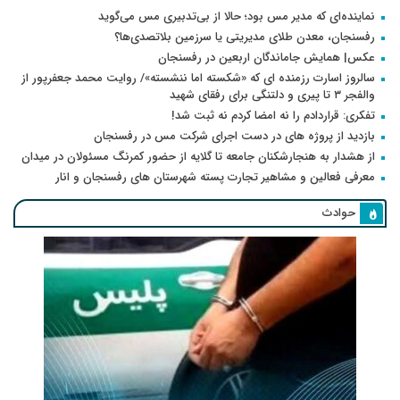
نماینده‌ای که مدیر مس بود؛ حالا از بی‌تدبیری مس می‌گوید
رفسنجان، معدن طلای مدیریتی یا سرزمین بلاتصدی‌ها؟
عکس| همایش جاماندگان اربعین در رفسنجان
سالروز اسارت رزمنده ای که «شکسته اما ننشسته»/ روایت محمد جعفرپور از
والفجر ۳ تا پیری و دلتنگی برای رفقای شهید
تفکری: قراردادم را نه امضا کردم نه ثبت شد!
بازدید از پروژه های در دست اجرای شرکت مس در رفسنجان
از هشدار به هنجارشکنان جامعه تا گلایه از حضور کمرنگ مسئولان در میدان
معرفی فعالین و مشاهیر تجارت پسته شهرستان های رفسنجان و انار
حوادث