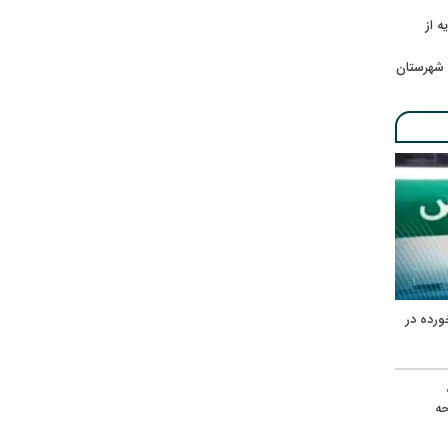
ه از
 شهرستان
ورده در
ه
حه