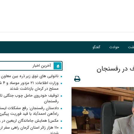
اشت
حوادث
گفتگو
آخرین اخبار
نانوایی های نوق زیر ذره بین معاون
وزارت اطلاعات
مسلح در کرمان بازداشت شدند
توقیف خودروی حامل چوب جنگلی تاغ
رفسنجان
دادستان رفسنجان: رفع مشکلات ایست
راه‌آهن احمدآباد با قید فوریت پیگیر
عکس| همایش جاماندگان اربعین در 
۱۱۰ هزار زائر استان کرمان راهی سفر ا
شدند