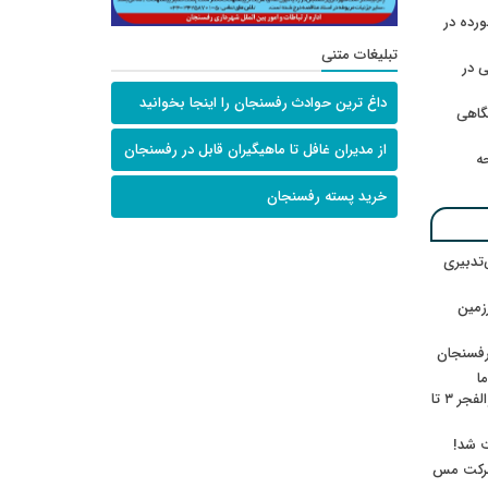
رده در
تبلیغات متنی
 در
داغ ترین حوادث رفسنجان را اینجا بخوانید
گاهی
از مدیران غافل تا ماهیگیران قابل در رفسنجان
حه
خرید پسته رفسنجان
‌تدبیری
زمین
رفسنجان
ا
ننشسته»/ روایت محمد جعفرپور از والفجر ۳ تا
ت شد!
 شرکت مس