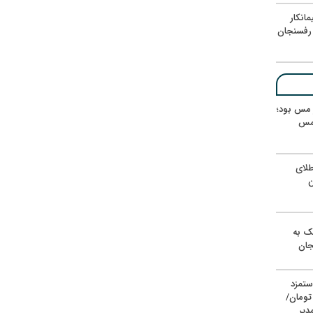
انکار
رفسنجان
ر مس بود؛
 مس
لای
ن
یک به
جان
ستمزد
یون تومان/
دیر