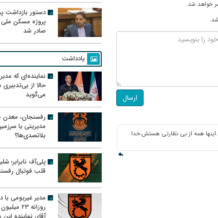
ر خواهد شد.
دستور بازداشت پیم
شد.
پروژه مسکن ملی 
صادر شد
یادداشت
نماینده‌ای که مدی
حالا از بی‌تدبیری
می‌گوید
ارسال
رفسنجان، معدن ط
مدیریتی یا سرزمی
اینها همه از بی نظارتی هستش.خدا
بلاتصدی‌ها؟
پلی‌آف نابرابر؛ شل
قلب فوتبال رفسن
مدیر غیربومی با د
روزانه ۲۳ میل
آقای نماینده این م