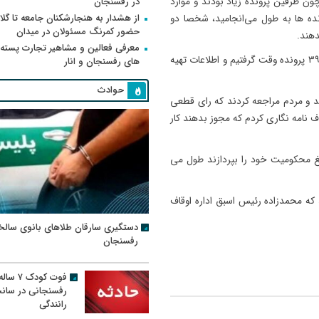
در رفسنجان
چون طرفین پرونده زیاد بودند و موارد
از هشدار به هنجارشکنان جامعه تا گلای
ده ها به طول می‌انجامید، شخصا دو
حضور کمرنگ مسئولان در میدان
دهند.
معرفی فعالین و مشاهیر تجارت پسته
وی بیان کرد: قاضی درخواست اطلاعات محلی داشت که برای ۳۹۶ پرونده وقت گرفتیم و اطلاعات تهیه
های رفسنجان و انار
حوادث
ید و مردم مراجعه کردند که رای قطعی
ف نامه نگاری کردم که مجوز بدهند کار
الغ محکومیت خود را بپردازند طول می
رونده مذکور حدود حدود ۸ نفر هستند که محمدزاده رئیس اسبق اداره اوقاف
دستگیری سارقان طلاهای بانوی سالخ
رفسنجان
فوت کودک ۷ سال
رفسنجانی در سان
رانندگی