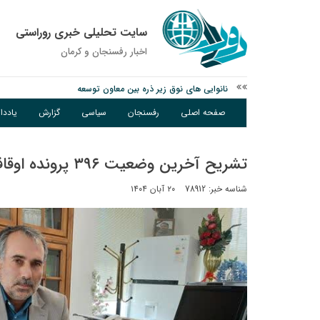
سایت تحلیلی خبری روراستی
اخبار رفسنجان و كرمان
نانوایی های نوق زیر ذره بین معاون توسعه
وزارت اطلاعات: ۲۱ مزدور موساد و ۴ شرور مسلح در کرمان بازداشت شدند
صفحه اصلی
رفسنجان
سیاسی
گزارش
یادد
توقیف خودروی حامل چوب جنگلی تاغ در رفسنجان
تشریح آخرین وضعیت ۳۹۶ پرونده اوقاف در رفسنجان
شناسه خبر: 78912
۲۰ آبان ۱۴۰۴