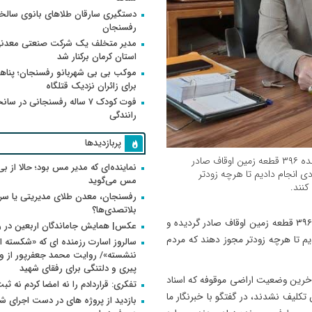
دستگیری سارقان طلاهای بانوی سالخو
رفسنجان
مدیر متخلف یک شرکت صنعتی معدنی
استان کرمان برکنار شد
موکب بی بی شهربانو رفسنجان؛ پناه
برای زائران نزدیک قتلگاه
فوت کودک ۷ ساله رفسنجانی در سان
رانندگی
پربازدیدها
رئیس اداره اوقاف رفسنجان گفت: شهریورماه رای نهایی پرونده ۳۹۶ قطعه زمین اوقاف صادر
نماینده‌ای که مدیر مس بود؛ حالا از بی
دی انجام دادیم تا هرچه زودتر
مس می‌گوید
کنند.
رفسنجان، معدن طلای مدیریتی یا سر
بلاتصدی‌ها؟
رئیس اداره اوقاف رفسنجان گفت: شهریورماه رای نهایی پرونده ۳۹۶ قطعه زمین اوقاف صادر گردیده و
عکس| همایش جاماندگان اربعین در 
دیم تا هرچه زودتر مجوز دهند که مردم
سالروز اسارت رزمنده ای که «شکسته ام
پیری و دلتنگی برای رفقای شهید
 آخرین وضعیت اراضی موقوفه که اسناد
تفکری: قراردادم را نه امضا کردم نه ثب
ده و مدت ۶ سال مالکان تعیین تکلیف نشدند، در گفتگو با خبرنگار ما
بازدید از پروژه های در دست اجرای