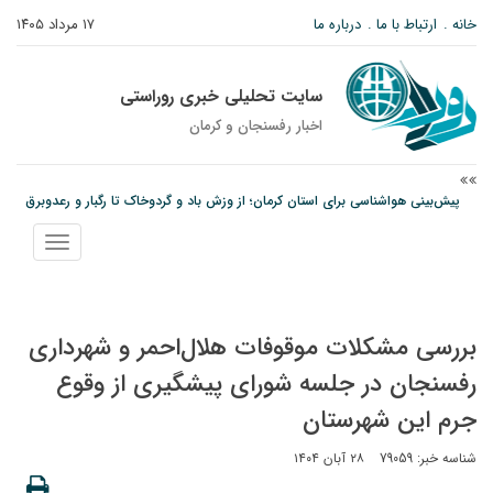
خانه
ارتباط با ما
درباره ما
۱۷ مرداد ۱۴۰۵
سایت تحلیلی خبری روراستی
اخبار رفسنجان و كرمان
پیش‌بینی هواشناسی برای استان کرمان؛ از وزش باد و گردوخاک تا رگبار و رعدوبرق
مس رفسنجان در انتظار رأی CAS؛ آغاز تمرینات از هفته آینده
نمایش
پیام رئیس کل دادگستری استان کرمان به مناسبت ۱۷ مردادماه سالروز شهادت شهید
منو
صارمی و روز خبرنگار
بررسی مشکلات موقوفات هلال‌احمر و شهرداری
رفسنجان در جلسه شورای پیشگیری از وقوع
جرم این شهرستان
شناسه خبر: 79059
۲۸ آبان ۱۴۰۴