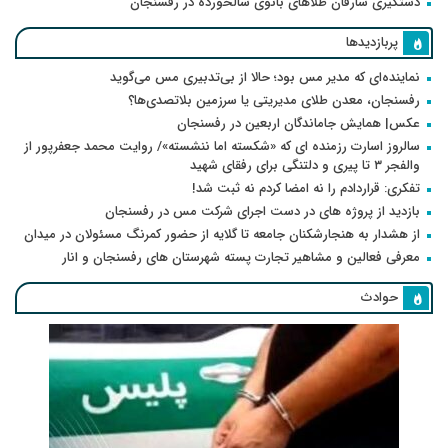
دستگیری سارقان طلاهای بانوی سالخورده در رفسنجان
پربازدیدها
نماینده‌ای که مدیر مس بود؛ حالا از بی‌تدبیری مس می‌گوید
رفسنجان، معدن طلای مدیریتی یا سرزمین بلاتصدی‌ها؟
عکس| همایش جاماندگان اربعین در رفسنجان
سالروز اسارت رزمنده ای که «شکسته اما ننشسته»/ روایت محمد جعفرپور از
والفجر ۳ تا پیری و دلتنگی برای رفقای شهید
تفکری: قراردادم را نه امضا کردم نه ثبت شد!
بازدید از پروژه های در دست اجرای شرکت مس در رفسنجان
از هشدار به هنجارشکنان جامعه تا گلایه از حضور کمرنگ مسئولان در میدان
معرفی فعالین و مشاهیر تجارت پسته شهرستان های رفسنجان و انار
حوادث