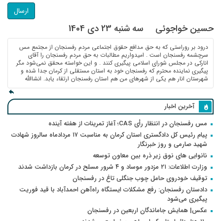
ارسال
حسین خواجوئی
سه شنبه 23 دی 1404
درود بر روراستی که به حق مدافع حقوق اجتماعی مردم رفسنجان از مجتمع مس
سرچشمه رفسنجان است . امیدواریم مطالبات به حق مردم رفسنجان را آقای
انارکی در مجلس شورای اسلامی پیگیری کنند . و این خواسته محقق نمی‌شود مگر
پیگیری نماینده محترم که رفسنجان خود به استان مستقلی از کرمان جدا شده و
شهرستان انار هم یکی از شهرهای من هم استان رفسنجان ارتقاء یابد. انشاالله
آخرین اخبار
مس رفسنجان در انتظار رأی CAS؛ آغاز تمرینات از هفته آینده
پیام رئیس کل دادگستری استان کرمان به مناسبت ۱۷ مردادماه سالروز شهادت
شهید صارمی و روز خبرنگار
نانوایی های نوق زیر ذره بین معاون توسعه
وزارت اطلاعات: ۲۱ مزدور موساد و ۴ شرور مسلح در کرمان بازداشت شدند
توقیف خودروی حامل چوب جنگلی تاغ در رفسنجان
دادستان رفسنجان: رفع مشکلات ایستگاه راه‌آهن احمدآباد با قید فوریت
پیگیری می‌شود
عکس| همایش جاماندگان اربعین در رفسنجان