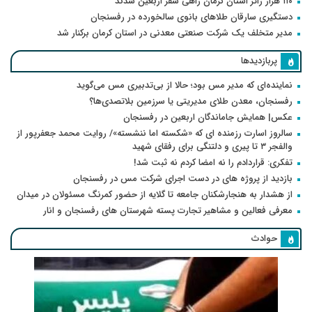
۱۱۰ هزار زائر استان کرمان راهی سفر اربعین شدند
دستگیری سارقان طلاهای بانوی سالخورده در رفسنجان
مدیر متخلف یک شرکت صنعتی معدنی در استان کرمان برکنار شد
پربازدیدها
نماینده‌ای که مدیر مس بود؛ حالا از بی‌تدبیری مس می‌گوید
رفسنجان، معدن طلای مدیریتی یا سرزمین بلاتصدی‌ها؟
عکس| همایش جاماندگان اربعین در رفسنجان
سالروز اسارت رزمنده ای که «شکسته اما ننشسته»/ روایت محمد جعفرپور از
والفجر ۳ تا پیری و دلتنگی برای رفقای شهید
تفکری: قراردادم را نه امضا کردم نه ثبت شد!
بازدید از پروژه های در دست اجرای شرکت مس در رفسنجان
از هشدار به هنجارشکنان جامعه تا گلایه از حضور کمرنگ مسئولان در میدان
معرفی فعالین و مشاهیر تجارت پسته شهرستان های رفسنجان و انار
حوادث