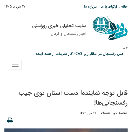
خانه
ارتباط با ما
درباره ما
۱۷ مرداد ۱۴۰۵
سایت تحلیلی خبری روراستی
اخبار رفسنجان و كرمان
مس رفسنجان در انتظار رأی CAS؛ آغاز تمرینات از هفته آینده
پیام رئیس کل دادگستری استان کرمان به مناسبت ۱۷ مردادماه سالروز شهادت شهید
نمایش
صارمی و روز خبرنگار
منو
نانوایی های نوق زیر ذره بین معاون توسعه
قابل توجه نماینده! دست استان توی جیب
رفسنجانی‌ها!
شناسه خبر: 79885
۱۷ دی ۱۴۰۴