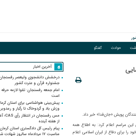
ور
اشت
حوادث
گفتگو
گبار و رعدوبرق
آخرین اخبار
ایی
درخشش دانشجوی ولیعصر رفسنجان 
جشنواره قرآن و عترت کشور
امام جمعه رفسنجان: تقوا لازمه حرفه 
است
پیش‌بینی هواشناسی برای استان کرمان
وزش باد و گردوخاک تا رگبار و رعدوبر
نندگان پویش «جان‌فدا» خبر داد.
مس رفسنجان 
از هفته آینده
این مراسم اعلام کرد: به اطلاع همه
پیام رئیس کل دادگستری استان کرمان 
 را برای دفاع از ایران اسلامی اعلام
مناسبت ۱۷ مردادماه سالروز شهادت ش