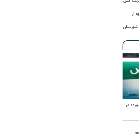
 شرکت مس
ه از
 شهرستان
ورده در
ه
حه