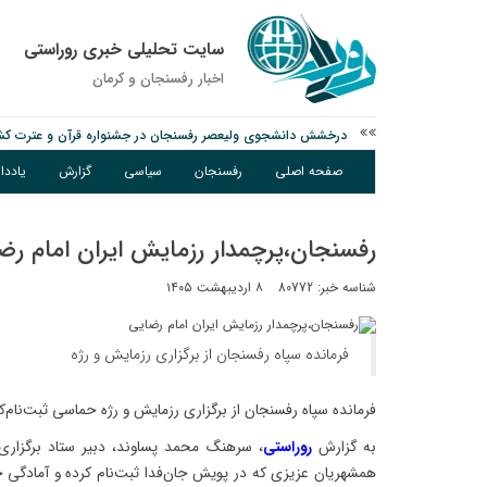
سایت تحلیلی خبری روراستی
اخبار رفسنجان و كرمان
درخشش دانشجوی ولیعصر رفسنجان در جشنواره قرآن و عترت کش
امام جمعه رفسنجان: تقوا لازمه حرفه خبرنگاری است
صفحه اصلی
رفسنجان
سیاسی
گزارش
یادد
پیش‌بینی هواشناسی برای استان کرمان؛ از وزش باد و گردوخاک تا ر
رفسنجان،پرچمدار رزمایش ایران امام رض
شناسه خبر: 80772
۸ اردیبهشت ۱۴۰۵
فرمانده سپاه رفسنجان از برگزاری رزمایش و رژه
فرمانده سپاه رفسنجان از برگزاری رزمایش و رژه حماسی ثبت‌نام‌ک
به گزارش
روراستی
، سرهنگ محمد پساوند، دبیر ستاد برگزاری 
همشهریان عزیزی که در پویش جان‌فدا ثبت‌نام کرده و آمادگی خود