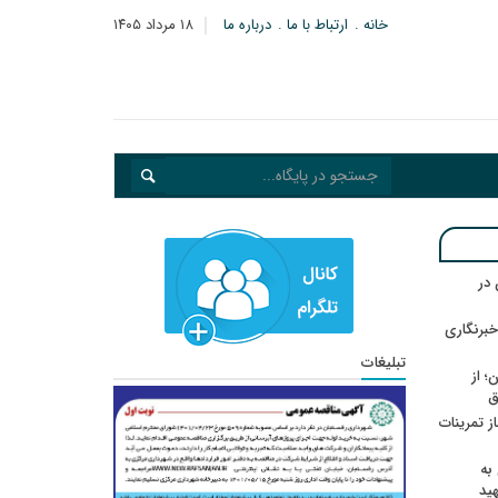
خانه
ارتباط با ما
درباره ما
۱۸ مرداد ۱۴۰۵
در
خبرنگاری
تبلیغات
؛ از
ق
در انتظار رأی CAS؛ آغاز تمرینات
به
هید