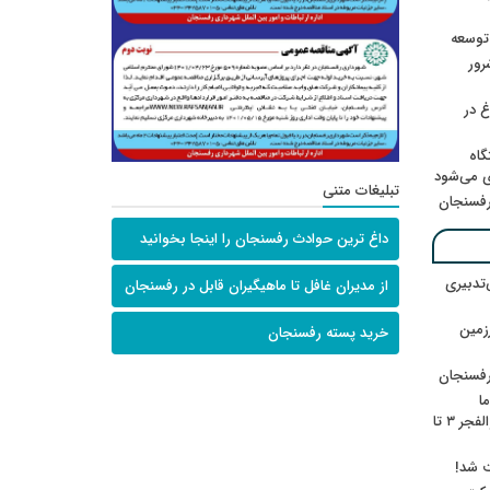
 توسعه
: ۲۱ مزدور موساد و ۴ شرور
 در
گاه
ی می‌شود
تبلیغات متنی
رفسنجان
داغ ترین حوادث رفسنجان را اینجا بخوانید
‌تدبیری
از مدیران غافل تا ماهیگیران قابل در رفسنجان
زمین
خرید پسته رفسنجان
رفسنجان
ا
ننشسته»/ روایت محمد جعفرپور از والفجر ۳ تا
ت شد!