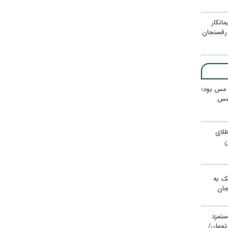
انکار
رفسنجان
ر مس بود؛
 مس
لای
ن
یک به
جان
ستمزد
یون تومان/