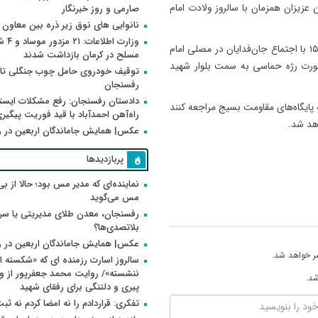
 عزیزان همزمان با سالروز ولادت امام
صارمی و روز خبرنگار
نانوایی های نوق زیر ذره بین معاون
وزارت اطلاعات
وی افزود: این مراسم در روز چهارشنبه ۹ اردیبهشت‌ماه از ساعت ۱۵ با اجتماع جان‌فدایان در مصلی امام
مسلح در کرمان بازداشت شدند
 صورت رژه حماسی به سمت بلوار شهید
توقیف خودروی حامل چوب جنگلی تاغ
رفسنجان
دادستان رفسنجان: رفع مشکلات ایست
 پایگاه‌های مقاومت بسیج مراجعه کنند
راه‌آهن احمدآباد با قید فوریت پیگیر
اهد شد.
عکس| همایش جاماندگان اربعین در 
پربازدیدها
نماینده‌ای که مدیر مس بود؛ حالا از بی
مس می‌گوید
رفسنجان، معدن طلای مدیریتی یا سر
بلاتصدی‌ها؟
عکس| همایش جاماندگان اربعین در 
ر خواهد شد.
سالروز اسارت رزمنده ای که «شکسته ام
شد.
پیری و دلتنگی برای رفقای شهید
تفکری: قراردادم را نه امضا کردم نه ثب