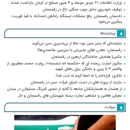
وزارت اطلاعات: ۲۱ مزدور موساد و ۴ شرور مسلح در کرمان بازداشت شدند
توقیف خودروی حامل چوب جنگلی تاغ در رفسنجان
دادستان رفسنجان: رفع مشکلات ایستگاه راه‌آهن احمدآباد با قید فوریت
پیگیری می‌شود
پربازدیدها
نماینده‌ای که مدیر مس بود؛ حالا از بی‌تدبیری مس می‌گوید
رفسنجان، معدن طلای مدیریتی یا سرزمین بلاتصدی‌ها؟
عکس| همایش جاماندگان اربعین در رفسنجان
سالروز اسارت رزمنده ای که «شکسته اما ننشسته»/ روایت محمد جعفرپور از
والفجر ۳ تا پیری و دلتنگی برای رفقای شهید
تفکری: قراردادم را نه امضا کردم نه ثبت شد!
بازدید از پروژه های در دست اجرای شرکت مس در رفسنجان
از هشدار به هنجارشکنان جامعه تا گلایه از حضور کمرنگ مسئولان در میدان
معرفی فعالین و مشاهیر تجارت پسته شهرستان های رفسنجان و انار
حوادث