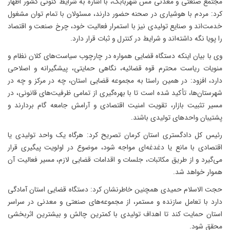
مجتمع صنعتی و معدنی مس شهربابک، با اشاره به شرایط کنونی کشور اظهار
کرد: مردم با هوشیاری در صحنه حضور دارند، مسئولان با تمام توان مشغول
خدمت‌اند و صنایع تولیدی نیز با استمرار فعالیت خود، چرخ صنعت و اقتصاد
را پویا نگه داشته‌اند و شرایط در کنترل و ثبات قرار دارد.
وی با بیان اینکه دستگاه قضایی همواره در چارچوب سیاست‌های کلان نظام و
منویات ریاست محترم قوه قضائیه، نگاهی حمایتی، پیشگیرانه و اصلاحی
دارد، افزود: در همین راستا به مجموعه قضایی استان، چه در مرکز و چه در
شهرستان‌ها، تأکید شده است تا با بهره‌گیری از تمامی ظرفیت‌های قانونی، در
مسیر تثبیت بازار، تقویت امنیت اقتصادی و آرامش جامعه گام بردارند و
پشتیبان واحدهای تولیدی باشند.
رئیس کل دادگستری استان کرمان تصریح کرد: هرگاه یک واحد تولیدی یا
اقتصادی با مانع یا دغدغه‌ای مواجه شود، موضوع در اولویت پیگیری قرار
می‌گیرد و از طریق مکاتبات، جلسات و اقدامات قضایی لازم، مسیر فعالیت آن
هموار خواهد شد.
حجت الاسلام حمیدی همچنین خاطرنشان کرد: دستگاه قضایی استان آمادگی
دارد با تعامل سازنده و مستمر، از مجموعه‌های صنعتی و معدنی در سراسر
استان حمایت کند تا اهداف تولیدی با کمترین چالش و بیشترین اثربخشی
محقق شود.