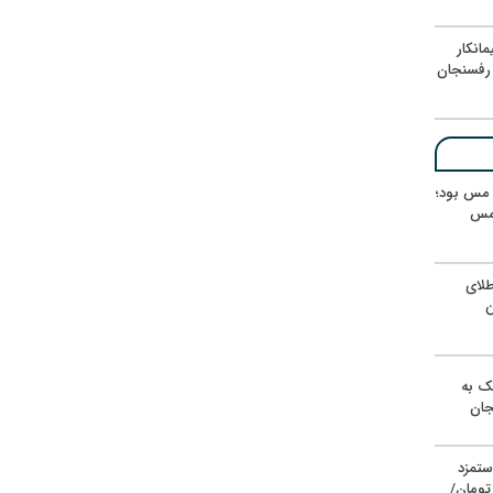
انکار
رفسنجان
ر مس بود؛
 مس
لای
ن
یک به
جان
ستمزد
یون تومان/