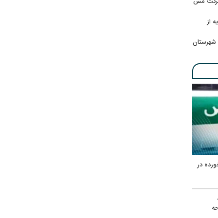
 شرکت مس
ه از
 شهرستان
ورده در
ه
حه