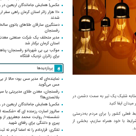
عکس| همایش جاماندگان اربعین در 
۱۱۰ هزار زائر استان کرمان راهی سفر ا
شدند
دستگیری سارقان طلاهای بانوی سالخو
رفسنجان
مدیر متخلف یک شرکت صنعتی معدنی
استان کرمان برکنار شد
موکب بی بی شهربانو رفسنجان؛ پناه
برای زائران نزدیک قتلگاه
پربازدیدها
نماینده‌ای که مدیر مس بود؛ حالا از بی
مس می‌گوید
رفسنجان، معدن طلای مدیریتی یا سر
ثابه شلیک یک تیر به سمت دشمن در
بلاتصدی‌ها؟
یدان ایفا کنید
عکس| همایش جاماندگان اربعین در 
سالروز اسارت رزمنده ای که «شکسته ام
یط فعلی کشور را برای مردم به‌درستی
شرایط با خود همراه سازیم، بخشی از
پیری و دلتنگی برای رفقای شهید
.
تفکری: قراردادم را نه امضا کردم نه ثب