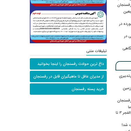
رفسنجان
ربعین
رده در
 در
گاهی
تبلیغات متنی
داغ ترین حوادث رفسنجان را اینجا بخوانید
‌تدبیری
از مدیران غافل تا ماهیگیران قابل در رفسنجان
زمین
خرید پسته رفسنجان
رفسنجان
ا
ننشسته»/ روایت محمد جعفرپور از والفجر ۳ تا
ت شد!