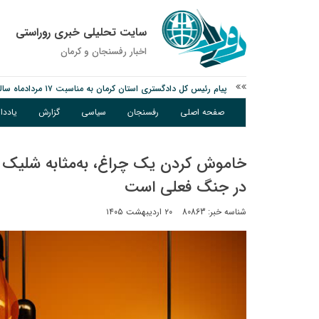
سایت تحلیلی خبری روراستی
اخبار رفسنجان و كرمان
پیام رئیس کل دادگستری استان کرمان به مناسبت ۱۷ مردادماه سالروز شهادت شهید صارمی و روز خبرنگار
نانوایی های نوق زیر ذره بین معاون توسعه
صفحه اصلی
رفسنجان
سیاسی
گزارش
یادد
وزارت اطلاعات: ۲۱ مزدور موساد و ۴ شرور مسلح در کرمان بازداشت شدند
خاموش کردن یک چراغ، به‌مثابه شلیک
در جنگ فعلی است
شناسه خبر: 80863
۲۰ اردیبهشت ۱۴۰۵