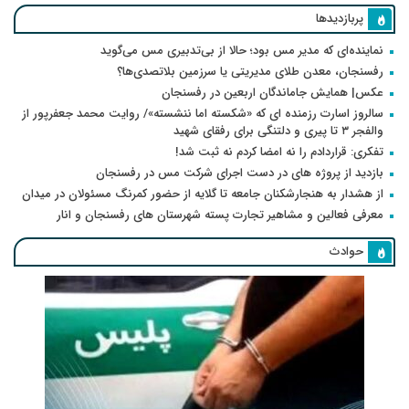
پربازدیدها
نماینده‌ای که مدیر مس بود؛ حالا از بی‌تدبیری مس می‌گوید
رفسنجان، معدن طلای مدیریتی یا سرزمین بلاتصدی‌ها؟
عکس| همایش جاماندگان اربعین در رفسنجان
سالروز اسارت رزمنده ای که «شکسته اما ننشسته»/ روایت محمد جعفرپور از
والفجر ۳ تا پیری و دلتنگی برای رفقای شهید
تفکری: قراردادم را نه امضا کردم نه ثبت شد!
بازدید از پروژه های در دست اجرای شرکت مس در رفسنجان
از هشدار به هنجارشکنان جامعه تا گلایه از حضور کمرنگ مسئولان در میدان
معرفی فعالین و مشاهیر تجارت پسته شهرستان های رفسنجان و انار
حوادث