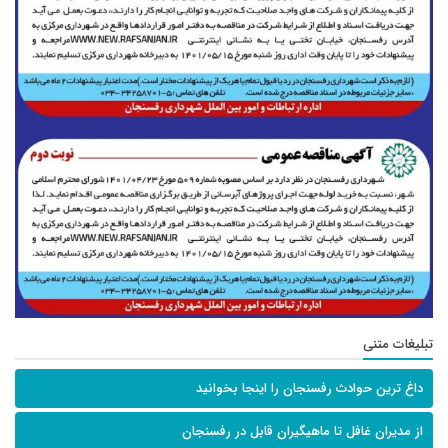
تبلیغات متنی
داغ ترین حوادث رفسنجان را اینجا بخوانید
از مدیران غافل تا ماهیگیران قابل در رفسنجان