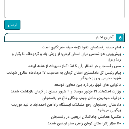
ارسال
آخرین اخبار
امام جمعه رفسنجان: تقوا لازمه حرفه خبرنگاری است
پیش‌بینی هواشناسی برای استان کرمان؛ از وزش باد و گردوخاک تا رگبار و
رعدوبرق
مس رفسنجان در انتظار رأی CAS؛ آغاز تمرینات از هفته آینده
پیام رئیس کل دادگستری استان کرمان به مناسبت ۱۷ مردادماه سالروز شهادت
شهید صارمی و روز خبرنگار
نانوایی های نوق زیر ذره بین معاون توسعه
وزارت اطلاعات: ۲۱ مزدور موساد و ۴ شرور مسلح در کرمان بازداشت شدند
توقیف خودروی حامل چوب جنگلی تاغ در رفسنجان
دادستان رفسنجان: رفع مشکلات ایستگاه راه‌آهن احمدآباد با قید فوریت
پیگیری می‌شود
عکس| همایش جاماندگان اربعین در رفسنجان
۱۱۰ هزار زائر استان کرمان راهی سفر اربعین شدند