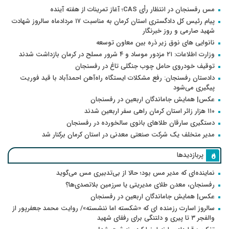
مس رفسنجان در انتظار رأی CAS؛ آغاز تمرینات از هفته آینده
پیام رئیس کل دادگستری استان کرمان به مناسبت ۱۷ مردادماه سالروز شهادت
شهید صارمی و روز خبرنگار
نانوایی های نوق زیر ذره بین معاون توسعه
وزارت اطلاعات: ۲۱ مزدور موساد و ۴ شرور مسلح در کرمان بازداشت شدند
توقیف خودروی حامل چوب جنگلی تاغ در رفسنجان
دادستان رفسنجان: رفع مشکلات ایستگاه راه‌آهن احمدآباد با قید فوریت
پیگیری می‌شود
عکس| همایش جاماندگان اربعین در رفسنجان
۱۱۰ هزار زائر استان کرمان راهی سفر اربعین شدند
دستگیری سارقان طلاهای بانوی سالخورده در رفسنجان
مدیر متخلف یک شرکت صنعتی معدنی در استان کرمان برکنار شد
پربازدیدها
نماینده‌ای که مدیر مس بود؛ حالا از بی‌تدبیری مس می‌گوید
رفسنجان، معدن طلای مدیریتی یا سرزمین بلاتصدی‌ها؟
عکس| همایش جاماندگان اربعین در رفسنجان
سالروز اسارت رزمنده ای که «شکسته اما ننشسته»/ روایت محمد جعفرپور از
والفجر ۳ تا پیری و دلتنگی برای رفقای شهید