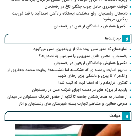
توقیف خودروی حامل چوب جنگلی تاغ در رفسنجان
دادستان رفسنجان: رفع مشکلات ایستگاه راه‌آهن احمدآباد با قید فوریت
پیگیری می‌شود
عکس| همایش جاماندگان اربعین در رفسنجان
پربازدیدها
نماینده‌ای که مدیر مس بود؛ حالا از بی‌تدبیری مس می‌گوید
رفسنجان، معدن طلای مدیریتی یا سرزمین بلاتصدی‌ها؟
عکس| همایش جاماندگان اربعین در رفسنجان
سالروز اسارت رزمنده ای که «شکسته اما ننشسته»/ روایت محمد جعفرپور از
والفجر ۳ تا پیری و دلتنگی برای رفقای شهید
تفکری: قراردادم را نه امضا کردم نه ثبت شد!
بازدید از پروژه های در دست اجرای شرکت مس در رفسنجان
از هشدار به هنجارشکنان جامعه تا گلایه از حضور کمرنگ مسئولان در میدان
معرفی فعالین و مشاهیر تجارت پسته شهرستان های رفسنجان و انار
حوادث