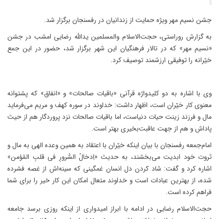
جشن نسیم مهر ویژه حمایت از زندانیان در رفسنجان برگزار شد.
به گزارش روراستی، حجت‌الاسلام والمسلمین یدالله رضایی امشب در جشن
«نسیم مهر» که در تالار فرهنگیان این شهر برگزار شد، حضور در این جمع
خیّرانه را توفیقی ارزشمند توصیف کرد.
وی با اشاره به دو کلیدواژه قرآنی «باقیات صالحات» و «انفاق» که پشتوانه
معنوی کار خیّران است، اظهار داشت: خداوند در سوره کهف و مریم می‌فرماید
مال و فرزند زینت حیات دنیاست، اما باقیات صالحات نزد پروردگار هم از حیث
پاداش و هم از جهت عاقبت‌بخیری بهتر است.
امام‌جمعه رفسنجان با بیان اینکه خیّران با اعتقاد به همین وعده الهی به مال و
ثروت خود ابدیت می‌بخشند، به حدیث «اِدخالُ السُّرورِ فی قلبِ المُؤمن»
اشاره کرد و گفت: شاد کردن دل انسان غمگینی که سینه‌اش از غصه فشرده
شده، از بهترین عبادات است و خداوند متعال امکان این کار خیر را برای شما
فراهم کرده است.
حجت‌الاسلام رضایی در ادامه با ابراز امیدواری از اینکه روزی برسد جامعه