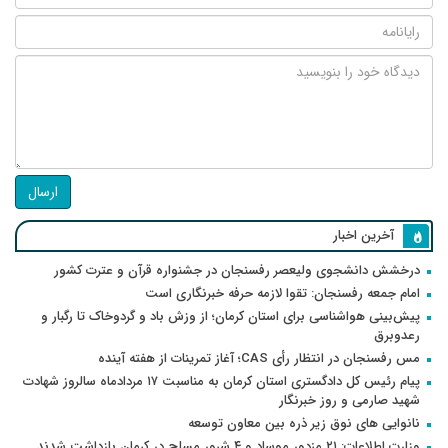
ارسال
آخرین اخبار
درخشش دانشجوی ولیعصر رفسنجان در جشنواره قرآن و عترت کشور
امام جمعه رفسنجان: تقوا لازمه حرفه خبرنگاری است
پیش‌بینی هواشناسی برای استان کرمان؛ از وزش باد و گردوخاک تا رگبار و
رعدوبرق
مس رفسنجان در انتظار رأی CAS؛ آغاز تمرینات از هفته آینده
پیام رئیس کل دادگستری استان کرمان به مناسبت ۱۷ مردادماه سالروز شهادت
شهید صارمی و روز خبرنگار
نانوایی های نوق زیر ذره بین معاون توسعه
وزارت اطلاعات: ۲۱ مزدور موساد و ۴ شرور مسلح در کرمان بازداشت شدند