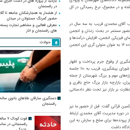
جموعه دادگاه‌های شهرستان با ورودی
بازدید از پروژه های در دست اجرای
در رفسنجان
از ۳۵ هزار فقره خروجی داشته و در مجموع، نرخ رسیدگی در کل
از هشدار به هنجارشکنان جامعه تا گلای
حضور کمرنگ مسئولان در میدان
ناب آقای محمدی قریب به سه سال در
معرفی فعالین و مشاهیر تجارت پسته
های رفسنجان و انار
حضور مستمر در بحث زندان و انجمن
فضای فیزیکی انجمن، افزایش درآمدها و
حوادث
اجرای طرح‌های مهمی نظیر تجمیع کارگاه‌های ضایعات و کمپ ماده ۱۶ به عنوان متولی گری این انجمن
شگیری از وقوع جرم پرداخت و اظهار
داشت: در طی این سه سال با همکاری مجموعه دادگستری و شورای پیشگیری، قریب به ۱۱۰ جلسه
ه‌های مهم و بزرگ شهرستان از جمله
ن، بازارچه بازار بزرگ حاج باقری و
ظارت بر بازار نیز تحت نظر دادستانی
دستگیری سارقان طلاهای بانوی سالخ
رفسنجان
ین قرآنی گفت: قبل از حضور ما نیز
در دوره مدیریت آقای محمدی ارتباط
فوت کودک ۷ سال
 پرونده‌ها برای صلح و سازش به این
رفسنجانی در سان
دگاه داشت.
رانندگی