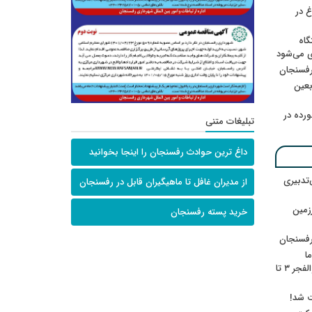
 در
گاه
ی می‌شود
رفسنجان
ربعین
رده در
تبلیغات متنی
داغ ترین حوادث رفسنجان را اینجا بخوانید
‌تدبیری
از مدیران غافل تا ماهیگیران قابل در رفسنجان
زمین
خرید پسته رفسنجان
رفسنجان
ا
ننشسته»/ روایت محمد جعفرپور از والفجر ۳ تا
ت شد!