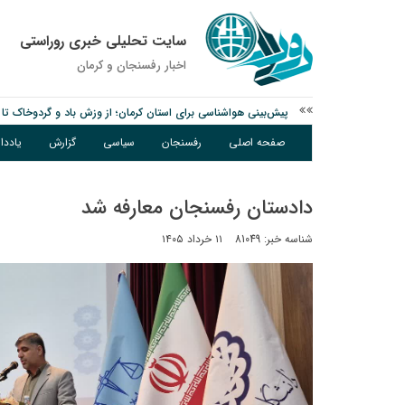
سایت تحلیلی خبری روراستی
اخبار رفسنجان و كرمان
پیش‌بینی هواشناسی برای استان کرمان؛ از وزش باد و گردوخاک تا ر
مس رفسنجان در انتظار رأی CAS؛ آغاز تمرینات از هفته آینده
پیام رئیس کل دادگستری استان کرمان به مناسبت ۱۷ مردادماه سالروز شهادت شهید صارمی و روز خبرنگار
صفحه اصلی
رفسنجان
سیاسی
گزارش
یادد
دادستان رفسنجان معارفه شد
شناسه خبر: 81049
۱۱ خرداد ۱۴۰۵