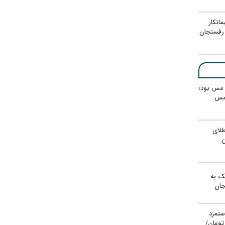
انکار
رفسنجان
ر مس بود؛
 مس
لای
ن
یک به
جان
ستمزد
یون تومان/