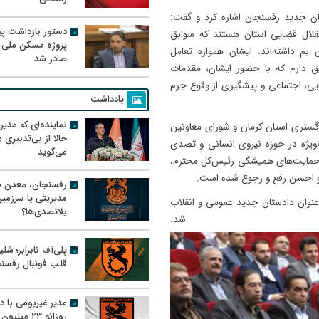
ان جدید رفسنجان اشاره کرد و گفت:
دستور بازداشت پیم
تقلال قضایی استان هستند که سوابق
پروژه مسکن ملی 
بم داشته‌اند. ایشان همواره تعامل
صادر شد
اثق دارم که با حضور ایشان، مقدمات
ی، اجتماعی و پیشگیری از وقوع جرم
یادداشت
نماینده‌ای که مدی
دگستری استان کرمان و شورای معاونین
حالا از بی‌تدبیری
‌ویژه در حوزه نیروی انسانی و تصدی
می‌گوید
 حمایت‌های همیشگی رئیس‌کل محترم،
حو احسن رفع و رجوع شده است.
رفسنجان، معدن ط
مدیریتی یا سرزمی
عنوان دادستان جدید عمومی و انقلاب
بلاتصدی‌ها؟
فی شد.
پلی‌آف نابرابر؛ شل
قلب فوتبال رفسن
مدیر غیربومی با د
روزانه ۲۳ میل