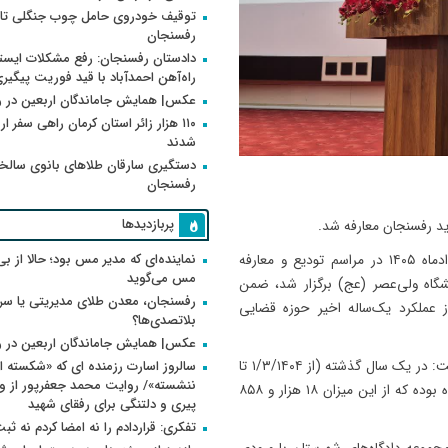
توقیف خودروی حامل چوب جنگلی تاغ
رفسنجان
دادستان رفسنجان: رفع مشکلات ایست
راه‌آهن احمدآباد با قید فوریت پیگیر
عکس| همایش جاماندگان اربعین در 
۱۱۰ هزار زائر استان کرمان راهی سفر ا
شدند
دستگیری سارقان طلاهای بانوی سالخو
رفسنجان
پربازدیدها
د رفسنجان معارفه شد.
نماینده‌ای که مدیر مس بود؛ حالا از بی
، حسین رمضانی‌زاده صبح یکشنبه ۱۰ خردادماه ۱۴۰۵ در مراسم تودیع و معارفه
مس می‌گوید
شگاه ولی‌عصر (عج) برگزار شد، ضمن
رفسنجان، معدن طلای مدیریتی یا سر
ز عملکرد یک‌ساله اخیر حوزه قضایی
بلاتصدی‌ها؟
عکس| همایش جاماندگان اربعین در 
وی با اشاره به تلاش‌های جهادگونه همکاران قضایی و اداری، گفت: در یک سال گذشته (از ۱/۳/۱۴۰۴ تا
سالروز اسارت رزمنده ای که «شکسته ام
۱/۳/۱۴۰۵) ورودی دادسرای رفسنجان ۱۸ هزار و ۲۶۷ فقره پرونده بوده که از این میزان ۱۸ هزار و ۸۵۸
پیری و دلتنگی برای رفقای شهید
تفکری: قراردادم را نه امضا کردم نه ثب