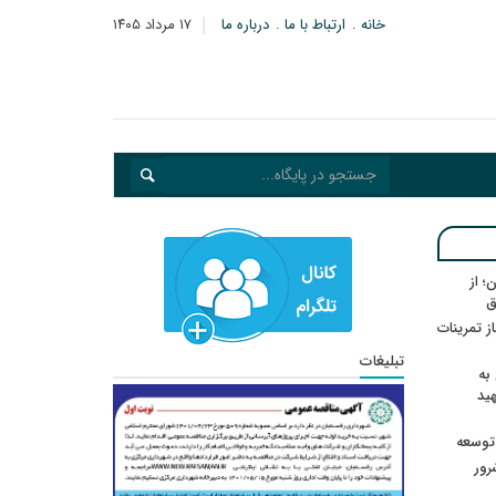
خانه
ارتباط با ما
درباره ما
۱۷ مرداد ۱۴۰۵
؛ از
ق
در انتظار رأی CAS؛ آغاز تمرینات
تبلیغات
به
هید
 توسعه
: ۲۱ مزدور موساد و ۴ شرور