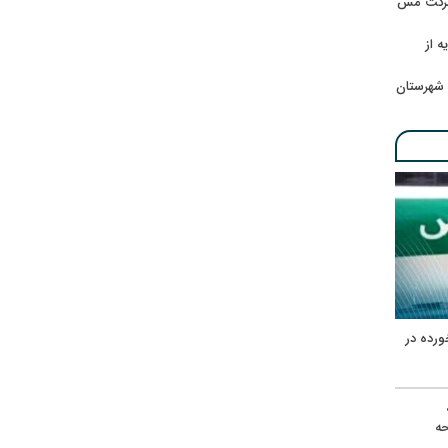
 شرکت مس
ه از
 شهرستان
ورده در
ه
حه