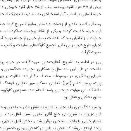
رئیس دادگستری رفسنجان افزود: همچنین در این بازه زمانی، م
بیش از ۳۵ هزار فقره پرونده، بیش 
حوزه قضایی بر اساس آمار استخراجی به ۱۰۰ درصد نزدیک است.
رمضانی‌زاده با تقدیر از زحمات دادستان سابق تصریح کرد: ج
این حوزه خدمت کردند و یکی از نقاط برجسته عملکردشان، 
حمایت از زندانیان بود که اقدامات بسیار خوبی از جمله بهبود 
صورت گرفت.
وی در ادامه به تشریح فعالیت‌های صورت‌گرفته در حوزه پی
شورای پیشگیری در موضوعات مختلف برگزار شد. نظارت بر پروژ
پروژه پیامبر اعظم (ص)، تعاونی مسکن مهر، تعاونی فرهنگ ایرا
دانشگاه ملی مهارت در همین راستا انجام شد. همچنین کارگروه ن
سابق تشکیل و فعال بود.
رئیس دادگستری رفسنجان با اشاره به نقش مؤثر مصلحین و حکم
این عزیزان به سرپرستی حاج آقای صفری بسیار فعال بودند و 
بسیار خوبی با واحد مصلحین برقرار شد و بخش قابل توجهی از
واحد ارجاع می‌شد که نقش بسزایی در کاهش ورودی دادسرا و دا