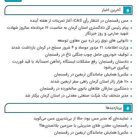
آخرین اخبار
مس رفسنجان در انتظار رأی CAS؛ آغاز تمرینات از هفته آینده
پیام رئیس کل دادگستری استان کرمان به مناسبت ۱۷ مردادماه سالروز شهادت
شهید صارمی و روز خبرنگار
نانوایی های نوق زیر ذره بین معاون توسعه
وزارت اطلاعات: ۲۱ مزدور موساد و ۴ شرور مسلح در کرمان بازداشت شدند
توقیف خودروی حامل چوب جنگلی تاغ در رفسنجان
دادستان رفسنجان: رفع مشکلات ایستگاه راه‌آهن احمدآباد با قید فوریت
پیگیری می‌شود
عکس| همایش جاماندگان اربعین در رفسنجان
۱۱۰ هزار زائر استان کرمان راهی سفر اربعین شدند
دستگیری سارقان طلاهای بانوی سالخورده در رفسنجان
مدیر متخلف یک شرکت صنعتی معدنی در استان کرمان برکنار شد
پربازدیدها
نماینده‌ای که مدیر مس بود؛ حالا از بی‌تدبیری مس می‌گوید
رفسنجان، معدن طلای مدیریتی یا سرزمین بلاتصدی‌ها؟
عکس| همایش جاماندگان اربعین در رفسنجان