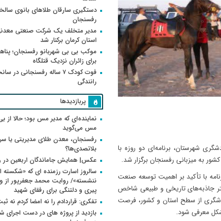
دستگیری سارقان طلاهای بانوی سالخو
رفسنجان
مدیر متخلف یک شرکت صنعتی معدنی
استان کرمان برکنار شد
موکب بی بی شهربانو رفسنجان؛ پناه
برای زائران نزدیک قتلگاه
فوت کودک ۷ ساله رفسنجانی در سان
رانندگی
پربازدیدها
نماینده‌ای که مدیر مس بود؛ حالا از بی
مس می‌گوید
رفسنجان، معدن طلای مدیریتی یا سر
گری شهرستان، برنامه‌ای دو روزه با
بلاتصدی‌ها؟
شور به میزبانی رفسنجان برگزار شد.
عکس| همایش جاماندگان اربعین در 
سالروز اسارت رزمنده ای که «شکسته ام
امه با تأکید بر اهمیت توسعه صنعت
تر جاذبه‌های تاریخی و طبیعی شاخص
پیری و دلتنگی برای رفقای شهید
شگری از سطح استان و کشور، فرصت
تفکری: قراردادم را نه امضا کردم نه ثب
شکل معرفی شود.
بازدید از پروژه های در دست اجرای