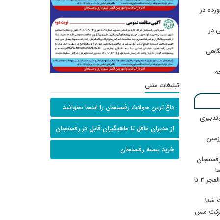
رده در
 در
گاهی
حه
تبلیغات متنی
داغ ترین حوادث رفسنجان را اینجا بخوانید
‌تدبیری
از مدیران غافل تا ماهیگیران قابل در رفسنجان
زمین
خرید پسته رفسنجان
رفسنجان
ا
ننشسته»/ روایت محمد جعفرپور از والفجر ۳ تا
ت شد!
 شرکت مس