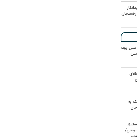
انکار
رفسنجان
ر مس بود؛
 مس
لای
ن
یک به
جان
ستمزد
یون تومان/
دیر