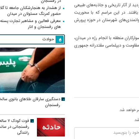
در رفسنجان
زدید از آثار تاریخی و جاذبه‌های طبیعی
از هشدار به هنجارشکنان جامعه تا گلای
یافتند. در این مراسم که با محوریت
حضور کمرنگ مسئولان در میدان
انمندی‌های شهرستان در حوزه پرورش
معرفی فعالین و مشاهیر تجارت پسته
های رفسنجان و انار
رکاران منطقه با انجام رژه در میدان،
حوادث
مقاومت و دیپلماسی مقتدرانه جمهوری
دستگیری سارقان طلاهای بانوی سالخ
رفسنجان
ر خواهد شد.
شد.
فوت کودک ۷ سال
رفسنجانی در سان
رانندگی