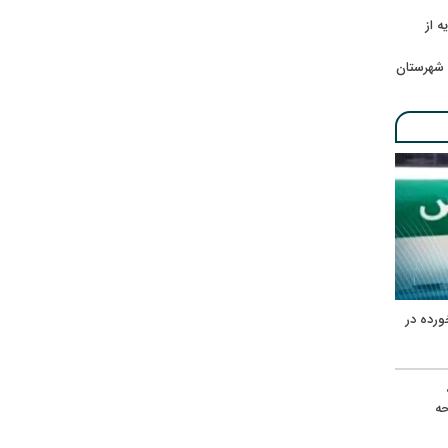
ه از
 شهرستان
ورده در
ه
حه