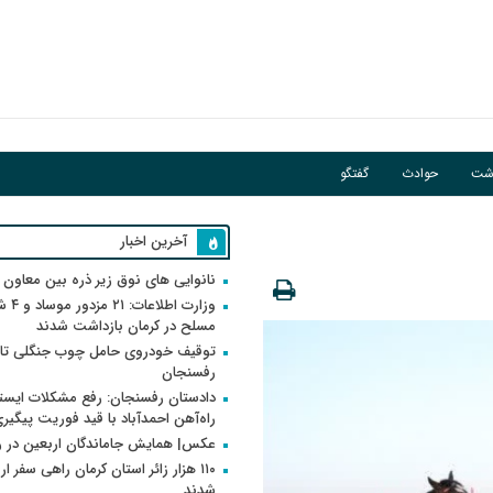
اشت
حوادث
گفتگو
آخرین اخبار
نانوایی های نوق زیر ذره بین معاون
وزارت اطلاعات
مسلح در کرمان بازداشت شدند
توقیف خودروی حامل چوب جنگلی تاغ
رفسنجان
دادستان رفسنجان: رفع مشکلات ایست
راه‌آهن احمدآباد با قید فوریت پیگیر
عکس| همایش جاماندگان اربعین در 
۱۱۰ هزار زائر استان کرمان راهی سفر ا
شدند