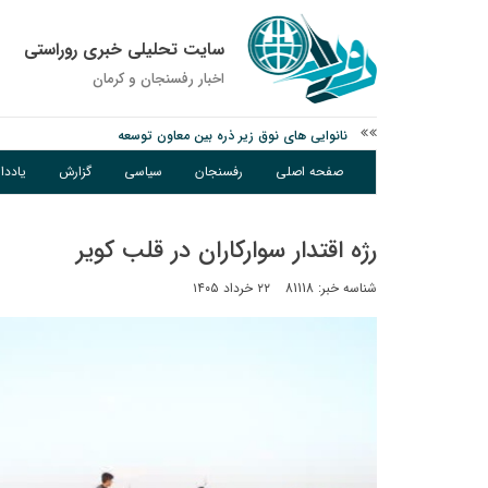
سایت تحلیلی خبری روراستی
اخبار رفسنجان و كرمان
نانوایی های نوق زیر ذره بین معاون توسعه
وزارت اطلاعات: ۲۱ مزدور موساد و ۴ شرور مسلح در کرمان بازداشت شدند
صفحه اصلی
رفسنجان
سیاسی
گزارش
یادد
توقیف خودروی حامل چوب جنگلی تاغ در رفسنجان
رژه اقتدار سوارکاران در قلب کویر
شناسه خبر: 81118
۲۲ خرداد ۱۴۰۵