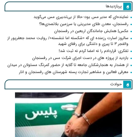
پربازدیدها
نماینده‌ای که مدیر مس بود؛ حالا از بی‌تدبیری مس می‌گوید
رفسنجان، معدن طلای مدیریتی یا سرزمین بلاتصدی‌ها؟
عکس| همایش جاماندگان اربعین در رفسنجان
سالروز اسارت رزمنده ای که «شکسته اما ننشسته»/ روایت محمد جعفرپور از
والفجر ۳ تا پیری و دلتنگی برای رفقای شهید
تفکری: قراردادم را نه امضا کردم نه ثبت شد!
بازدید از پروژه های در دست اجرای شرکت مس در رفسنجان
از هشدار به هنجارشکنان جامعه تا گلایه از حضور کمرنگ مسئولان در میدان
معرفی فعالین و مشاهیر تجارت پسته شهرستان های رفسنجان و انار
حوادث