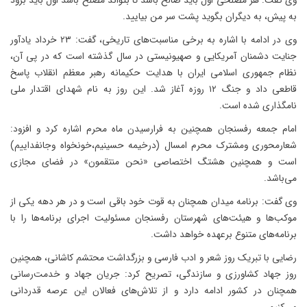
وی گفت: هر مصلحی اول باید صالح باشد تا بتواند مصلح باشد اول باید برود
به پیش، به دیگران بگوید پشت سر من بیایید.
وی در ادامه با اشاره به برخی مناسبت‌های تاریخی، گفت: ۲۳ خرداد یادآور
جنایت دشمنان آمریکایی و صهیونیستی در سال گذشته است که در پی آن،
نظام جمهوری اسلامی ایران با هدایت حکیمانه رهبر معظم انقلاب پاسخ
قاطعی داد و جنگ ۱۲ روزه آغاز شد. این روز به نام شهدای اقتدار ملی
نامگذاری شده است.
امام جمعه رفسنجان همچنین به فرارسیدن ماه محرم اشاره کرد و افزود:
شعارمحوری ومشترک محرم امسال (درخیمه حسینیم،خونخواه وجانفداییم)
است و همچنین هشتگ اختصاصی «نحن منتقمون» در فضای مجازی
می‌باشد.
وی گفت: برنامه میدان همچنان به قوت خود باقی است و در هر دهه یکی از
موکب‌ها و هیئت‌های شهرستان رفسنجان مسئولیت اجرای برنامه‌ها را با
برنامه‌های متنوع برعهده خواهد داشت.
رضایی با تبریک روز شعر و ادب فارسی و بزرگداشت محتشم کاشانی، همچنین
روز جهاد کشاورزی و سازندگی، تصریح کرد: جریان جهاد و خدمت‌رسانی
همچنان در کشور ادامه دارد و از تلاش‌های فعالان این عرصه قدردانی