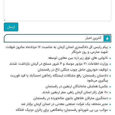
ارسال
آخرین اخبار
پیام رئیس کل دادگستری استان کرمان به مناسبت ۱۷ مردادماه سالروز شهادت
شهید صارمی و روز خبرنگار
نانوایی های نوق زیر ذره بین معاون توسعه
وزارت اطلاعات: ۲۱ مزدور موساد و ۴ شرور مسلح در کرمان بازداشت شدند
توقیف خودروی حامل چوب جنگلی تاغ در رفسنجان
دادستان رفسنجان: رفع مشکلات ایستگاه راه‌آهن احمدآباد با قید فوریت
پیگیری می‌شود
عکس| همایش جاماندگان اربعین در رفسنجان
۱۱۰ هزار زائر استان کرمان راهی سفر اربعین شدند
دستگیری سارقان طلاهای بانوی سالخورده در رفسنجان
مدیر متخلف یک شرکت صنعتی معدنی در استان کرمان برکنار شد
موکب بی بی شهربانو رفسنجان؛ پناهگاهی برای زائران نزدیک قتلگاه