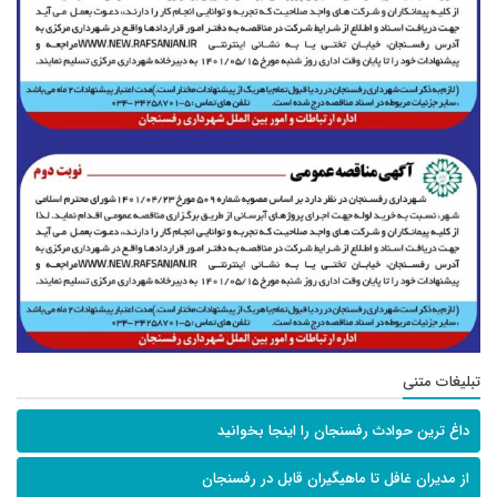
تبلیغات متنی
داغ ترین حوادث رفسنجان را اینجا بخوانید
از مدیران غافل تا ماهیگیران قابل در رفسنجان