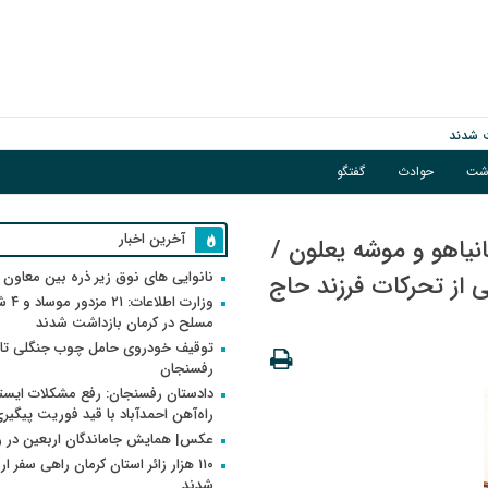
اشت
حوادث
گفتگو
آخرین اخبار
انیاهو و موشه یعلون /
نانوایی های نوق زیر ذره بین معاون
از تحرکات فرزند حاج
وزارت اطلاعات
مسلح در کرمان بازداشت شدند
توقیف خودروی حامل چوب جنگلی تاغ
رفسنجان
دادستان رفسنجان: رفع مشکلات ایست
راه‌آهن احمدآباد با قید فوریت پیگیر
عکس| همایش جاماندگان اربعین در 
۱۱۰ هزار زائر استان کرمان راهی سفر ا
شدند