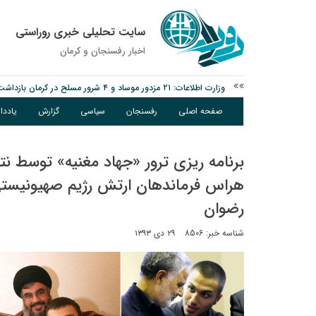
سایت تحلیلی خبری روراستی
اخبار رفسنجان و كرمان
وزارت اطلاعات: ۲۱ مزدور موساد و ۴ شرور مسلح در کرمان بازداشت شدند
توقیف خودروی حامل چوب جنگلی تاغ در رفسنجان
صفحه اصلی
رفسنجان
سیاسی
گزارش
یادد
نانوایی های نوق زیر ذره بین معاون توسعه
برنامه ریزی ترور «جهاد مغنیه» توسط نت
هراس فرماندهان ارتش رژیم صهیونیستی 
رضوان
شناسه خبر: 8506
۲۹ دی ۱۳۹۳