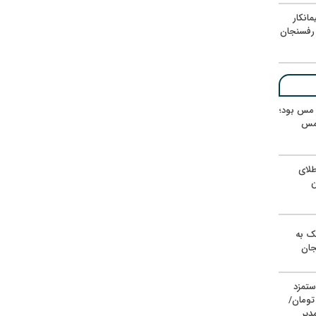
انکار
رفسنجان
ر مس بود؛
 مس
لای
ن
یک به
جان
ستمزد
یون تومان/
دیر