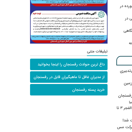
رده در
 در
گاهی
حه
تبلیغات متنی
داغ ترین حوادث رفسنجان را اینجا بخوانید
‌تدبیری
از مدیران غافل تا ماهیگیران قابل در رفسنجان
زمین
خرید پسته رفسنجان
رفسنجان
ا
ننشسته»/ روایت محمد جعفرپور از والفجر ۳ تا
ت شد!
 شرکت مس