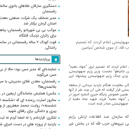
دستگیری سارقان طلاهای بانوی سالخو
رفسنجان
مدیر متخلف یک شرکت صنعتی معدنی
استان کرمان برکنار شد
موکب بی بی شهربانو رفسنجان؛ پناه
برای زائران نزدیک قتلگاه
صهیونیستی اعلام کردند که تصمیم
فوت کودک ۷ ساله رفسنجانی در سان
حزب الله، از سوی شخص”بنیامین
رانندگی
پربازدیدها
اعلام کردند که تصمیم ترور “جهاد مغنیه”
نماینده‌ای که مدیر مس بود؛ حالا از بی
ین نتانیاهو” نخست وزیر رژیم صهیونیستی
مس می‌گوید
 وزیر جنگ رژیم صهیونیستی پیشنهاد این
رفسنجان، معدن طلای مدیریتی یا سر
ان مقاومت هنگام بازدید میدانی از منطقه
بلاتصدی‌ها؟
تی قرار گرفتند که طی آن چند نفر از آنها
عکس| همایش جاماندگان اربعین در 
ر همین خصوص پایگاه خبری النشره امروز در
“جهاد مغنیه” فرزند شهید عماد مغنیه از
سالروز اسارت رزمنده ای که «شکسته ام
یم صهیونیستی صادر شده است.
پیری و دلتنگی برای رفقای شهید
که سازمان ضد اطلاعات ارتش رژیم
تفکری: قراردادم را نه امضا کردم نه ثب
ی نیروهای حزب الله که در بخش غیر
بازدید از پروژه های در دست اجرای