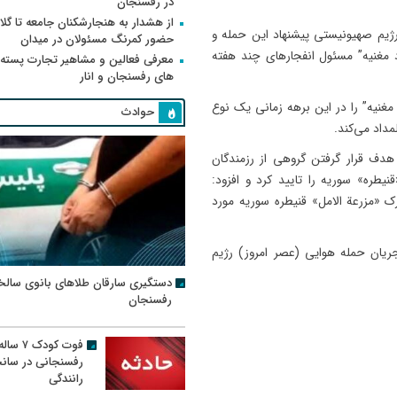
در رفسنجان
از هشدار به هنجارشکنان جامعه تا گلای
رژیم صهیونیستی پیشنهاد این حمله و
حضور کمرنگ مسئولان در میدان
اد مغنیه” مسئول انفجارهای چند هفته
معرفی فعالین و مشاهیر تجارت پسته
های رفسنجان و انار
مغنیه” را در این برهه زمانی یک نوع
حوادث
مداد می‌کند.
 هدف قرار گرفتن گروهی از رزمندگان
طره» سوریه را تایید کرد و افزود:
ک «مزرعة الامل» قنیطره سوریه مورد
جریان حمله هوایی (عصر امروز) رژیم
دستگیری سارقان طلاهای بانوی سالخ
رفسنجان
فوت کودک ۷ سال
رفسنجانی در سان
رانندگی