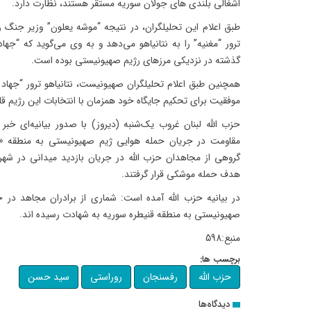
اشغالی بلندی های جولان سوریه مستقر هستند، نظارت دارد.
طبق اعلام این تحلیلگران، در نتیجه “موشه یعلون” وزیر جنگ 
ترور “مغنیه” را به نتانیاهو می‌دهد و به وی می‌گوید که “جه
گذشته در نزدیکی مرزهای رژیم صهیونیستی بوده است.
همچنین طبق اعلام تحلیلگران صهیونیست، نتانیاهو ترور “جهاد 
موفقیت برای تحکیم جایگاه خود همزمان با انتخابات این رژیم قل
حزب الله لبنان غروب یک‌شنبه (دیروز) با صدور بیانیه‌ای خبر
مقاومت در جریان حمله هوایی ژیم صهیونیستی به منطقه «قنی
گروهی از مجاهدان حزب الله در جریان بازدید میدانی در شهر
هدف حمله موشکی قرار گرفتند.
در بیانیه حزب الله آمده است: شماری از برادران مجاهد در 
صهیونیستی به منطقه قنیطره سوریه به شهادت رسیده اند.
منبع:598
برچسب ها:
حزب الله
رفسنجان
روراستی
سید حسن
دیدگاه‌ها