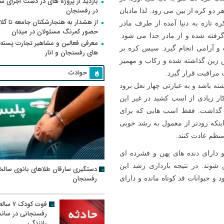
بازدید از پروژه های در دست اجرای
در رفسنجان
 دو کره از بین می رود. لذا مادیان
از هشدار به هنجارشکنان جامعه تا گلای
ره تازه به دنیا آمده از طرف مادر
حضور کمرنگ مسئولان در میدان
رفته شده و از مادر جدا می شود.
معرفی فعالین و مشاهیر تجارت پسته
ت و آرامی انجام گیرد. سپس کره بر
های رفسنجان و انار
 زین گذاشته شده و رکاب و مهمیز
حوادث
 مراقبت قرار گیرد.
باشد و به عبارتی چهار نعل برود
کار زیادی از اسب کشید در غیر این
 گذاشت. فقط اسب هایی که برای
ینکه زودتر از معمول به رشد خوبی
منظم عادت کنند.
و دارای دنده های پهن و فشرده ای
وند. در نتیجه بارداری رشد این
دستگیری سارقان طلاهای بانوی سالخ
رفسنجان
 و حیوانات قد کوتاه مانده و دارای
فوت کودک ۷ سال
رفسنجانی در سان
رانندگی