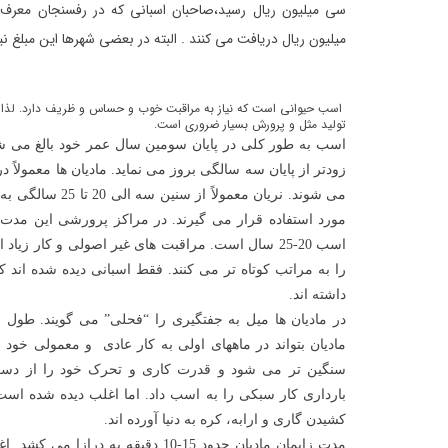
سی میلیون ریال رسید،صاحبان اسبانی که در رفسنجان معرف
میلیون ریال دریافت می کنند . البته در بعضی شهرها این مبلغ نیز
اسب حیوانی است که نیاز به مراقبت خوب و حساس و ظریف دارد. لذا
تولید مثل و پرورش بسیار ضروری است.
اسب به طور کلی در پایان سومین سال عمر خود بالغ می شو
زودتر از پایان سه سالگی بروز می نماید. مادیان ها معمولا
می شوند. نریان معمو
مورد استفاده قرار می گیرند. در مراکز پرورشی این مدت
اسب 20-25 سال است. مراقبت های غیر اصولی و کار زی
داشته اند.
مادیان بتواند در ماههای اولی به کار عادی و معمولی خود
سنگین تر می شود و قدرت کاری و تحرک خود را از دست م
بارداری کار سبکی را به اسب داد. اما اغلب دیده شده است
کشیدن گاری و ارابه، کره به دنیا آورده اند.
مدت زایمان مادیان حدود 15-10 دقیقه به د