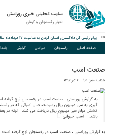
سایت تحلیلی خبری روراستی
اخبار رفسنجان و كرمان
پیام رئیس کل دادگستری استان کرمان به مناسبت ۱۷ مردادماه سالروز شهادت شهید صارمی و روز خبرنگار
نانوایی های نوق زیر ذره بین معاون توسعه
صفحه اصلی
رفسنجان
سیاسی
گزارش
یادد
مس رفسنجان در انتظار رأی CAS؛ آغاز تمرینات از هفته آینده
صنعت اسب
شناسه خبر: 961
۶ تیر ۱۳۹۲
به گزارش روراستی ، صنعت اسب در رفسنجان اوج گرفته 
گیری به سی میلیون ریال رسید،صاحبان اسبانی که در رفسنج
کشش مبلغ سی میلیون ریال دریافت می کنند . البته در بعضی 
باشد. اسب حیوانی […]
به گزارش روراستی ، صنعت اسب در رفسنجان اوج گرفته است 