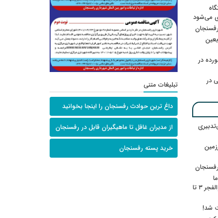
گاه
ی می‌شود
رفسنجان
ربعین
رده در
 در
تبلیغات متنی
داغ ترین حوادث رفسنجان را اینجا بخوانید
‌تدبیری
از مدیران غافل تا ماهیگیران قابل در رفسنجان
زمین
خرید پسته رفسنجان
رفسنجان
ا
ننشسته»/ روایت محمد جعفرپور از والفجر ۳ تا
ت شد!