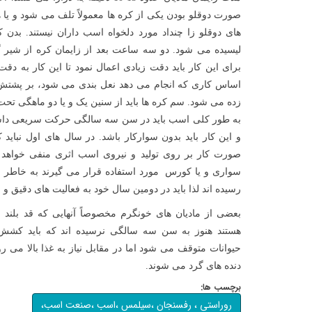
صورت دوقلو بودن یکی از کره ها معمولاً تلف می شود و یا هر
های دوقلو زا چنداد مورد دلخواه اسب داران نیستند. بدن ک
لیسیده می شود. دو سه ساعت بعد از زایمان کره از شیر گ
برای این کار باید دقت زیادی اعمال نمود تا این کار به دق
اساس کاری که انجام می دهد نعل بندی می شود، بر پشتش
زده می شود. سم کره ها باید از سنین یک و یا دو ماهگی تحت
به طور کلی اسب باید در سن سه سالگی حرکت سریعی داشته 
و این کار باید بدون سوارکار باشد. در سال های اول نباید 
صورت کار بر روی تولید و نیروی اسب اثری منفی خواهد
سواری و یا کورس مورد استفاده قرار می گیرند به خاطر ا
رسیده اند لذا باید در دومین سال خود به فعالیت های دقیق و 
بعضی از مادیان های خونگرم مخصوصاً آنهایی که قد بلند 
هستند هنوز به سن سه سالگی نرسیده اند که باید کشش ش
حیوانات متوقف می شود اما در مقابل نیاز به غذا بالا می رود
دنده های گرد می شوند.
برچسب ها:
روراستی ، رفسنجان ،سیلمس ،اسب ،صنعت اسب،