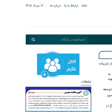
خانه
ارتباط با ما
درباره ما
۱۷ مرداد ۱۴۰۵
در انتظار رأی CAS؛ آغاز تمرینات
به
هید
تبلیغات
 توسعه
: ۲۱ مزدور موساد و ۴ شرور
 در