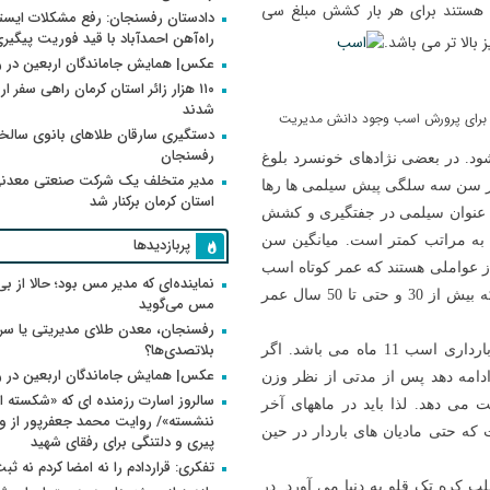
 هستند برای هر بار کشش مبلغ سی
دادستان رفسنجان: رفع مشکلات ایست
راه‌آهن احمدآباد با قید فوریت پیگیر
 بالا تر می باشد.
عکس| همایش جاماندگان اربعین در 
۱۱۰ هزار زائر استان کرمان راهی سفر ا
شدند
 برای پرورش اسب وجود دانش مدیریت
دستگیری سارقان طلاهای بانوی سالخو
رفسنجان
د. در بعضی نژادهای خونسرد بلوغ
مدیر متخلف یک شرکت صنعتی معدنی
ً در سن سه سلگی پیش سیلمی ها رها
استان کرمان برکنار شد
لاً از سنین سه الی 20 تا 25 سالگی به عنوان سیلمی در جفتگیری و کشش
 به مراتب کمتر است. میانگین سن
پربازدیدها
اد از عواملی هستند که عمر کوتاه اسب
نماینده‌ای که مدیر مس بود؛ حالا از بی
را به مراتب کوتاه تر می کنند. فقط اسبانی دیده شده اند که بیش از 30 و حتی تا 50 سال عمر
مس می‌گوید
رفسنجان، معدن طلای مدیریتی یا سر
بلاتصدی‌ها؟
در مادیان ها میل به جفتگیری را “فحلی” می گویند. طول بارداری اسب 11 ماه می باشد. اگر
عکس| همایش جاماندگان اربعین در 
 ادامه دهد پس از مدتی از نظر وزن
سالروز اسارت رزمنده ای که «شکسته ام
ی دهد. لذا باید در ماههای آخر
 که حتی مادیان های باردار در حین
پیری و دلتنگی برای رفقای شهید
تفکری: قراردادم را نه امضا کردم نه ثب
رازا می کشد. اغلب کره تک قلو به دنیا می آورد. در