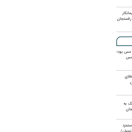
انکار
رفسنجان
ر مس بود؛
 مس
لای
ن
یک به
جان
ستمزد
یون تومان/