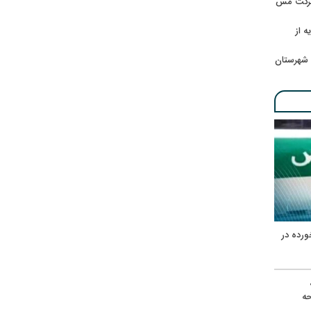
 شرکت مس
ه از
 شهرستان
ورده در
ه
حه