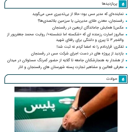
پربازدیدها
نماینده‌ای که مدیر مس بود؛ حالا از بی‌تدبیری مس می‌گوید
رفسنجان، معدن طلای مدیریتی یا سرزمین بلاتصدی‌ها؟
عکس| همایش جاماندگان اربعین در رفسنجان
سالروز اسارت رزمنده ای که «شکسته اما ننشسته»/ روایت محمد جعفرپور از
والفجر ۳ تا پیری و دلتنگی برای رفقای شهید
تفکری: قراردادم را نه امضا کردم نه ثبت شد!
بازدید از پروژه های در دست اجرای شرکت مس در رفسنجان
از هشدار به هنجارشکنان جامعه تا گلایه از حضور کمرنگ مسئولان در میدان
معرفی فعالین و مشاهیر تجارت پسته شهرستان های رفسنجان و انار
حوادث