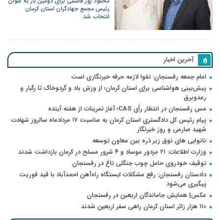
محمود پور قاسمی برای دومین‌ بار به‌ عنوان
رئیس مجمع جهادگران استان کرمان
انتخاب شد.
آخرین اخبار
امام جمعه رفسنجان: تقوا لازمه حرفه خبرنگاری است
پیش‌بینی هواشناسی برای استان کرمان؛ از وزش باد و گردوخاک تا رگبار و
رعدوبرق
مس رفسنجان در انتظار رأی CAS؛ آغاز تمرینات از هفته آینده
پیام رئیس کل دادگستری استان کرمان به مناسبت ۱۷ مردادماه سالروز شهادت
شهید صارمی و روز خبرنگار
نانوایی های نوق زیر ذره بین معاون توسعه
وزارت اطلاعات: ۲۱ مزدور موساد و ۴ شرور مسلح در کرمان بازداشت شدند
توقیف خودروی حامل چوب جنگلی تاغ در رفسنجان
دادستان رفسنجان: رفع مشکلات ایستگاه راه‌آهن احمدآباد با قید فوریت
پیگیری می‌شود
عکس| همایش جاماندگان اربعین در رفسنجان
۱۱۰ هزار زائر استان کرمان راهی سفر اربعین شدند