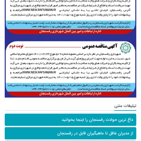
تبلیغات متنی
داغ ترین حوادث رفسنجان را اینجا بخوانید
از مدیران غافل تا ماهیگیران قابل در رفسنجان