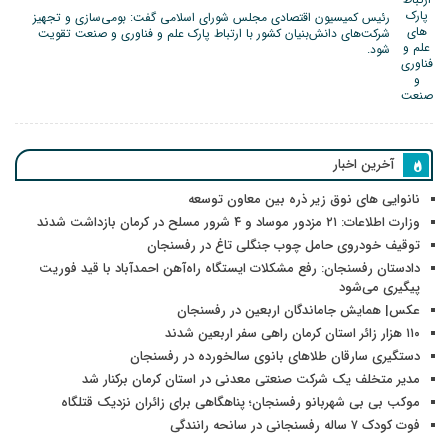
رئیس کمیسیون اقتصادی مجلس شورای اسلامی گفت: بومی‌سازی و تجهیز
شرکت‌های دانش‌بنیان کشور با ارتباط پارک علم و فناوری و صنعت تقویت
شود.
آخرین اخبار
نانوایی های نوق زیر ذره بین معاون توسعه
وزارت اطلاعات: ۲۱ مزدور موساد و ۴ شرور مسلح در کرمان بازداشت شدند
توقیف خودروی حامل چوب جنگلی تاغ در رفسنجان
دادستان رفسنجان: رفع مشکلات ایستگاه راه‌آهن احمدآباد با قید فوریت
پیگیری می‌شود
عکس| همایش جاماندگان اربعین در رفسنجان
۱۱۰ هزار زائر استان کرمان راهی سفر اربعین شدند
دستگیری سارقان طلاهای بانوی سالخورده در رفسنجان
مدیر متخلف یک شرکت صنعتی معدنی در استان کرمان برکنار شد
موکب بی بی شهربانو رفسنجان؛ پناهگاهی برای زائران نزدیک قتلگاه
فوت کودک ۷ ساله رفسنجانی در سانحه رانندگی