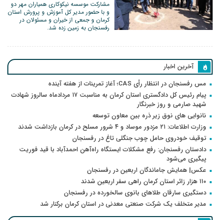
مشارکت موسسه نیکوکاری همیاران مهر دو
و با حضور مدیر کل آموزش و پرورش استان
کرمان و جمعی از خیران و مسئولان در
رفسنجان به زمین زده شد.
آخرین اخبار
مس رفسنجان در انتظار رأی CAS؛ آغاز تمرینات از هفته آینده
پیام رئیس کل دادگستری استان کرمان به مناسبت ۱۷ مردادماه سالروز شهادت
شهید صارمی و روز خبرنگار
نانوایی های نوق زیر ذره بین معاون توسعه
وزارت اطلاعات: ۲۱ مزدور موساد و ۴ شرور مسلح در کرمان بازداشت شدند
توقیف خودروی حامل چوب جنگلی تاغ در رفسنجان
دادستان رفسنجان: رفع مشکلات ایستگاه راه‌آهن احمدآباد با قید فوریت
پیگیری می‌شود
عکس| همایش جاماندگان اربعین در رفسنجان
۱۱۰ هزار زائر استان کرمان راهی سفر اربعین شدند
دستگیری سارقان طلاهای بانوی سالخورده در رفسنجان
مدیر متخلف یک شرکت صنعتی معدنی در استان کرمان برکنار شد