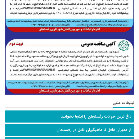
تبلیغات متنی
داغ ترین حوادث رفسنجان را اینجا بخوانید
از مدیران غافل تا ماهیگیران قابل در رفسنجان