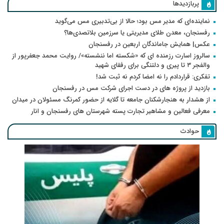
پربازدیدها
نماینده‌ای که مدیر مس بود؛ حالا از بی‌تدبیری مس می‌گوید
رفسنجان، معدن طلای مدیریتی یا سرزمین بلاتصدی‌ها؟
عکس| همایش جاماندگان اربعین در رفسنجان
سالروز اسارت رزمنده ای که «شکسته اما ننشسته»/ روایت محمد جعفرپور از
والفجر ۳ تا پیری و دلتنگی برای رفقای شهید
تفکری: قراردادم را نه امضا کردم نه ثبت شد!
بازدید از پروژه های در دست اجرای شرکت مس در رفسنجان
از هشدار به هنجارشکنان جامعه تا گلایه از حضور کمرنگ مسئولان در میدان
معرفی فعالین و مشاهیر تجارت پسته شهرستان های رفسنجان و انار
حوادث