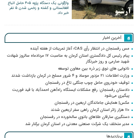
واژگونی یک دستگاه پژوه ۴۰۵ حامل اتباع
افغانستانی و کشته و زخمی شدن ۵ نفر
خبر داد.
آخرین اخبار
مس رفسنجان در انتظار رأی CAS؛ آغاز تمرینات از هفته آینده
پیام رئیس کل دادگستری استان کرمان به مناسبت ۱۷ مردادماه سالروز شهادت
شهید صارمی و روز خبرنگار
نانوایی های نوق زیر ذره بین معاون توسعه
وزارت اطلاعات: ۲۱ مزدور موساد و ۴ شرور مسلح در کرمان بازداشت شدند
توقیف خودروی حامل چوب جنگلی تاغ در رفسنجان
دادستان رفسنجان: رفع مشکلات ایستگاه راه‌آهن احمدآباد با قید فوریت
پیگیری می‌شود
عکس| همایش جاماندگان اربعین در رفسنجان
۱۱۰ هزار زائر استان کرمان راهی سفر اربعین شدند
دستگیری سارقان طلاهای بانوی سالخورده در رفسنجان
مدیر متخلف یک شرکت صنعتی معدنی در استان کرمان برکنار شد
پربازدیدها