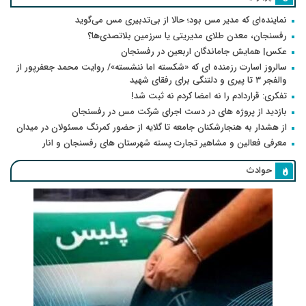
نماینده‌ای که مدیر مس بود؛ حالا از بی‌تدبیری مس می‌گوید
رفسنجان، معدن طلای مدیریتی یا سرزمین بلاتصدی‌ها؟
عکس| همایش جاماندگان اربعین در رفسنجان
سالروز اسارت رزمنده ای که «شکسته اما ننشسته»/ روایت محمد جعفرپور از
والفجر ۳ تا پیری و دلتنگی برای رفقای شهید
تفکری: قراردادم را نه امضا کردم نه ثبت شد!
بازدید از پروژه های در دست اجرای شرکت مس در رفسنجان
از هشدار به هنجارشکنان جامعه تا گلایه از حضور کمرنگ مسئولان در میدان
معرفی فعالین و مشاهیر تجارت پسته شهرستان های رفسنجان و انار
حوادث