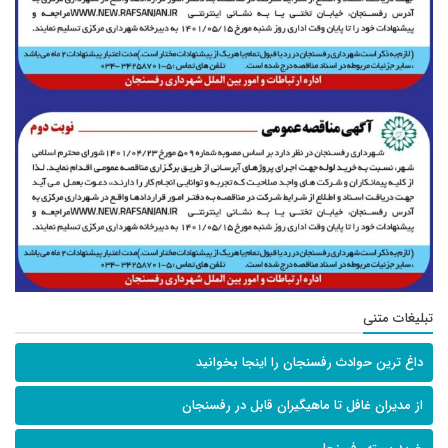
تبلیغات متنی
داغ ترین حوادث رفسنجان را اینجا بخوانید
از مدیران غافل تا ماهیگیران قابل در رفسنجان