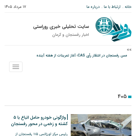
خانه
ارتباط با ما
درباره ما
۱۷ مرداد ۱۴۰۵
سایت تحلیلی خبری روراستی
اخبار رفسنجان و كرمان
مس رفسنجان در انتظار رأی CAS؛ آغاز تمرینات از هفته آینده
پیام رئیس کل دادگستری استان کرمان به مناسبت ۱۷ مردادماه سالروز شهادت شهید
نمایش
صارمی و روز خبرنگار
منو
نانوایی های نوق زیر ذره بین معاون توسعه
405
واژگونی خودرو حامل اتباع با ۵
کشته و زخمی در محور رفسنجان
رئیس مرکز اورژانس ۱۱۵ رفسنجان از