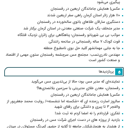
پیگیری می‌شود
عکس| همایش جاماندگان اربعین در رفسنجان
۱۱۰ هزار زائر استان کرمان راهی سفر اربعین شدند
دستگیری سارقان طلاهای بانوی سالخورده در رفسنجان
مدیر متخلف یک شرکت صنعتی معدنی در استان کرمان برکنار شد
موکب بی بی شهربانو رفسنجان؛ پناهگاهی برای زائران نزدیک قتلگاه
فوت کودک ۷ ساله رفسنجانی در سانحه رانندگی
جا به جایی مهمانشهر کلید حل بوی نامطبوع منطقه
مهندس نادری‌نسب: مجتمع مس سرچشمه رفسنجان ستونِ مهمی از اقتصاد
و صنعت کشور است
پربازدیدها
نماینده‌ای که مدیر مس بود؛ حالا از بی‌تدبیری مس می‌گوید
رفسنجان، معدن طلای مدیریتی یا سرزمین بلاتصدی‌ها؟
عکس| همایش جاماندگان اربعین در رفسنجان
سالروز اسارت رزمنده ای که «شکسته اما ننشسته»/ روایت محمد جعفرپور از
والفجر ۳ تا پیری و دلتنگی برای رفقای شهید
تفکری: قراردادم را نه امضا کردم نه ثبت شد!
بازدید از پروژه های در دست اجرای شرکت مس در رفسنجان
از هشدار به هنجارشکنان جامعه تا گلایه از حضور کمرنگ مسئولان در میدان