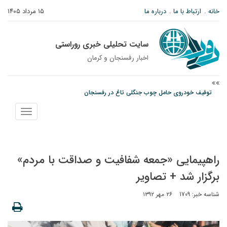
خانه
ارتباط با ما
درباره ما
۱۵ مرداد ۱۴۰۵
سایت تحلیلی خبری روراستی
اخبار رفسنجان و كرمان
توقیف خودروی حامل چوب جنگلی تاغ در رفسنجان
دادستان رفسنجان: رفع مشکلات ایستگاه راه‌آهن احمدآباد با قید فوریت پیگیری
نمایش
می‌شود
منو
عکس| همایش جاماندگان اربعین در رفسنجان
راهپیمایی «جمعه شفافیت و صداقت با مردم»
برگزار شد + تصاویر
شناسه خبر: 1709
۲۶ مهر ۱۳۹۲