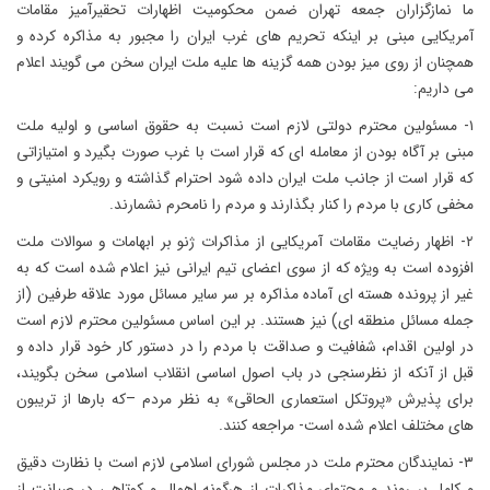
ما نمازگزاران جمعه تهران ضمن محکومیت اظهارات تحقیرآمیز مقامات
آمریکایی مبنی بر اینکه تحریم های غرب ایران را مجبور به مذاکره کرده و
همچنان از روی میز بودن همه گزینه ها علیه ملت ایران سخن می گویند اعلام
می داریم:
۱- مسئولین محترم دولتی لازم است نسبت به حقوق اساسی و اولیه ملت
مبنی بر آگاه بودن از معامله ای که قرار است با غرب صورت بگیرد و امتیازاتی
که قرار است از جانب ملت ایران داده شود احترام گذاشته و رویکرد امنیتی و
مخفی کاری با مردم را کنار بگذارند و مردم را نامحرم نشمارند.
۲- اظهار رضایت مقامات آمریکایی از مذاکرات ژنو بر ابهامات و سوالات ملت
افزوده است به ویژه که از سوی اعضای تیم ایرانی نیز اعلام شده است که به
غیر از پرونده هسته ای آماده مذاکره بر سر سایر مسائل مورد علاقه طرفین (از
جمله مسائل منطقه ای) نیز هستند. بر این اساس مسئولین محترم لازم است
در اولین اقدام، شفافیت و صداقت با مردم را در دستور کار خود قرار داده و
قبل از آنکه از نظرسنجی در باب اصول اساسی انقلاب اسلامی سخن بگویند،
برای پذیرش «پروتکل استعماری الحاقی» به نظر مردم –که بارها از تریبون
های مختلف اعلام شده است- مراجعه کنند.
۳- نمایندگان محترم ملت در مجلس شورای اسلامی لازم است با نظارت دقیق
و کامل بر روند و محتوای مذاکرات از هرگونه اهمال و کوتاهی در صیانت از