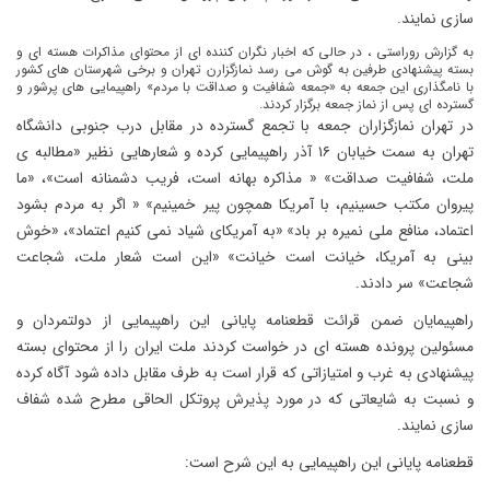
سازی نمایند.
به گزارش روراستی ، در حالی که اخبار نگران کننده ای از محتوای مذاکرات هسته ای و
بسته پیشنهادی طرفین به گوش می رسد نمازگزارن تهران و برخی شهرستان های کشور
با نامگذاری این جمعه به «جمعه شفافیت و صداقت با مردم» راهپیمایی های پرشور و
گسترده ای پس از نماز جمعه برگزار کردند.
در تهران نمازگزاران جمعه با تجمع گسترده در مقابل درب جنوبی دانشگاه
تهران به سمت خیابان ۱۶ آذر راهپیمایی کرده و شعارهایی نظیر «مطالبه ی
ملت، شفافیت صداقت» « مذاکره بهانه است، فریب دشمنانه است»، «ما
پیروان مکتب حسینیم، با آمریکا همچون پیر خمینیم» « اگر به مردم بشود
اعتماد، منافع ملی نمیره بر باد» «به آمریکای شیاد نمی کنیم اعتماد»، «خوش
بینی به آمریکا، خیانت است خیانت» «این است شعار ملت، شجاعت
شجاعت» سر دادند.
راهپیمایان ضمن قرائت قطعنامه پایانی این راهپیمایی از دولتمردان و
مسئولین پرونده هسته ای در خواست کردند ملت ایران را از محتوای بسته
پیشنهادی به غرب و امتیازاتی که قرار است به طرف مقابل داده شود آگاه کرده
و نسبت به شایعاتی که در مورد پذیرش پروتکل الحاقی مطرح شده شفاف
سازی نمایند.
قطعنامه پایانی این راهپیمایی به این شرح است: