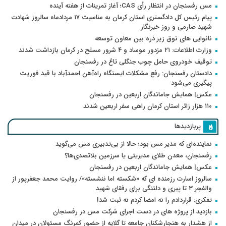
مس رفسنجان در انتظار رأی CAS؛ آغاز تمرینات از هفته آینده
پیام رئیس کل دادگستری استان کرمان به مناسبت ۱۷ مردادماه سالروز شهادت
شهید صارمی و روز خبرنگار
نانوایی های نوق زیر ذره بین معاون توسعه
وزارت اطلاعات: ۲۱ مزدور موساد و ۴ شرور مسلح در کرمان بازداشت شدند
توقیف خودروی حامل چوب جنگلی تاغ در رفسنجان
دادستان رفسنجان: رفع مشکلات ایستگاه راه‌آهن احمدآباد با قید فوریت
پیگیری می‌شود
عکس| همایش جاماندگان اربعین در رفسنجان
۱۱۰ هزار زائر استان کرمان راهی سفر اربعین شدند
پربازدیدها
نماینده‌ای که مدیر مس بود؛ حالا از بی‌تدبیری مس می‌گوید
رفسنجان، معدن طلای مدیریتی یا سرزمین بلاتصدی‌ها؟
عکس| همایش جاماندگان اربعین در رفسنجان
سالروز اسارت رزمنده ای که «شکسته اما ننشسته»/ روایت محمد جعفرپور از
والفجر ۳ تا پیری و دلتنگی برای رفقای شهید
تفکری: قراردادم را نه امضا کردم نه ثبت شد!
بازدید از پروژه های در دست اجرای شرکت مس در رفسنجان
از هشدار به هنجارشکنان جامعه تا گلایه از حضور کمرنگ مسئولان در میدان