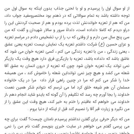
از او سوال اول را پرسیدم و او با لحنی جذاب بدون اینکه به سوال اول من
توجه داشته باشد به تمام سوالاتی که در ذهنم بود مختصرومفید جواب داد،
من که هم از تعزیه خواندنش لذت برده بودم و هم از صحبت کردنش این را
دراو دیدم که کاملا دلداده است، دلداهُ سرور و سالار شهیدان و گفت که من
سی پنج سال سن دارم و از وقتی که ب را از پ تشخیص دادم در مراسم تعزیه
و عزای حسین (ع) شرکت داشتم تعزیه یک نمایش نیست تعزیه یعنی عشق
، یعنی زندگی ، من با تعزیه زندگی می کنم ، کسی تعزیه خوان می شود که
عاشق باشد که دلداده باشد، تعزیه با بازیگری فرق دارد هیچ وقت یک بازیگر
نمی تواند یک تعزیه خوان شود چون که تعزیه از درون انسان به عشق آقا
شعله می کشد و هیچ چیز نمی توانداین شعله را خاموش کند ، من همیشه
خدا را شکر می کنم که مرا در چنین راهی قرار داد؛ مرا در یک خانواده
مسلمان آن هم شیعه خلق کرد اما می ترسم که نتوانم شکر همین نعمت
خداوند را بجا آورم چه رسد که تکلیفم را آن گونه که بایدو شاید انجام دهم ،از
خداوند می خواهم که عاقبتم را ختم به خیر کند، هیچ وقت این عشق را از
من نگیرد و زیارت قبر آقا را نصیبم کند قبل از اینکه از دنیا بروم .
من که دیگر حرفی برای گفتن نداشتم پرسیدم نامتان چیست؟ گفت برای چه
می پرسی گفتم می خواهم در سایت خبری بنویسم گفت نام من را نمی
خواهد بنویسی برو از حماسه عاشورا بنویس ؛ بنویس که جوانان پیرو دین و