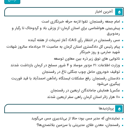
آخرین اخبار
امام جمعه رفسنجان: تقوا لازمه حرفه خبرنگاری است
پیش‌بینی هواشناسی برای استان کرمان؛ از وزش باد و گردوخاک تا رگبار و
رعدوبرق
مس رفسنجان در انتظار رأی CAS؛ آغاز تمرینات از هفته آینده
پیام رئیس کل دادگستری استان کرمان به مناسبت ۱۷ مردادماه سالروز شهادت
شهید صارمی و روز خبرنگار
نانوایی های نوق زیر ذره بین معاون توسعه
وزارت اطلاعات: ۲۱ مزدور موساد و ۴ شرور مسلح در کرمان بازداشت شدند
توقیف خودروی حامل چوب جنگلی تاغ در رفسنجان
دادستان رفسنجان: رفع مشکلات ایستگاه راه‌آهن احمدآباد با قید فوریت
پیگیری می‌شود
عکس| همایش جاماندگان اربعین در رفسنجان
۱۱۰ هزار زائر استان کرمان راهی سفر اربعین شدند
پربازدیدها
نماینده‌ای که مدیر مس بود؛ حالا از بی‌تدبیری مس می‌گوید
رفسنجان، معدن طلای مدیریتی یا سرزمین بلاتصدی‌ها؟