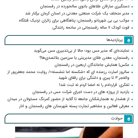
دستگیری سارقان طلاهای بانوی سالخورده در رفسنجان
مدیر متخلف یک شرکت صنعتی معدنی در استان کرمان برکنار شد
موکب بی بی شهربانو رفسنجان؛ پناهگاهی برای زائران نزدیک قتلگاه
فوت کودک ۷ ساله رفسنجانی در سانحه رانندگی
پربازدیدها
نماینده‌ای که مدیر مس بود؛ حالا از بی‌تدبیری مس می‌گوید
رفسنجان، معدن طلای مدیریتی یا سرزمین بلاتصدی‌ها؟
عکس| همایش جاماندگان اربعین در رفسنجان
سالروز اسارت رزمنده ای که «شکسته اما ننشسته»/ روایت محمد جعفرپور از
والفجر ۳ تا پیری و دلتنگی برای رفقای شهید
تفکری: قراردادم را نه امضا کردم نه ثبت شد!
بازدید از پروژه های در دست اجرای شرکت مس در رفسنجان
از هشدار به هنجارشکنان جامعه تا گلایه از حضور کمرنگ مسئولان در میدان
معرفی فعالین و مشاهیر تجارت پسته شهرستان های رفسنجان و انار
حوادث