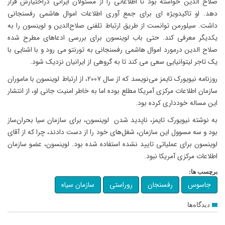
صلاح الدین خواسته بود تا اطلاعاتی را از مسئولان ایرانی دراختیارش قرار
دهد. او تاکیدویژه ای برای جمع آوری اطلاعات اموال هاشمی رفسنجانی
داشت. سیلورمن توانست از طریق ارتباط تلفنی صلاح‌الدین و لوینسون را به
یکدیگر معرفی کند. حتی باب لوینسون برای بررسی ادعاهای مطرح شده
صلاح الدین درمورد اموال هاشمی رفسنجانی به تورنتو می رود و با اشنایی با
یک تاجر لیتوانیایی سعی می کند تا به گروهی از ایرانیان نزدیک شود.
روزنامه نیویورک تایمز می‌نویسد که از سال ۲۰۰۷، از ارتباط لوینسون با ماموران
سازمان اطلاعات مرکزی آمریکا مطلع بوده اما به خاطر امنیت جانی او، از انتشار
این مساله خودداری کرده بود.
به نوشته نیویورک تایمز، ناپدید شدن لوینسون، برای سازمان سیا بحران‌ساز
بود و سه مسوول این سازمان، شغل‌های خود را از دست دادند، چرا که از آقای
لوینسون برای عملیاتی تایید نشده استفاده شده بود. لوینسون، عضو سازمان
اطلاعات مرکزی آمریکا نبود.
برچسب ها:
جاسوس
رفسنجان
روراستی
سازمان سیاه
دیدگاه‌ها