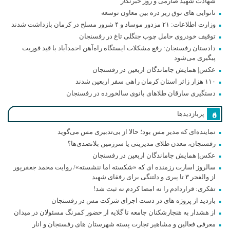
شهادت شهید صارمی و روز خبرنگار
نانوایی های نوق زیر ذره بین معاون توسعه
وزارت اطلاعات: ۲۱ مزدور موساد و ۴ شرور مسلح در کرمان بازداشت شدند
توقیف خودروی حامل چوب جنگلی تاغ در رفسنجان
دادستان رفسنجان: رفع مشکلات ایستگاه راه‌آهن احمدآباد با قید فوریت
پیگیری می‌شود
عکس| همایش جاماندگان اربعین در رفسنجان
۱۱۰ هزار زائر استان کرمان راهی سفر اربعین شدند
دستگیری سارقان طلاهای بانوی سالخورده در رفسنجان
پربازدیدها
نماینده‌ای که مدیر مس بود؛ حالا از بی‌تدبیری مس می‌گوید
رفسنجان، معدن طلای مدیریتی یا سرزمین بلاتصدی‌ها؟
عکس| همایش جاماندگان اربعین در رفسنجان
سالروز اسارت رزمنده ای که «شکسته اما ننشسته»/ روایت محمد جعفرپور
از والفجر ۳ تا پیری و دلتنگی برای رفقای شهید
تفکری: قراردادم را نه امضا کردم نه ثبت شد!
بازدید از پروژه های در دست اجرای شرکت مس در رفسنجان
از هشدار به هنجارشکنان جامعه تا گلایه از حضور کمرنگ مسئولان در میدان
معرفی فعالین و مشاهیر تجارت پسته شهرستان های رفسنجان و انار