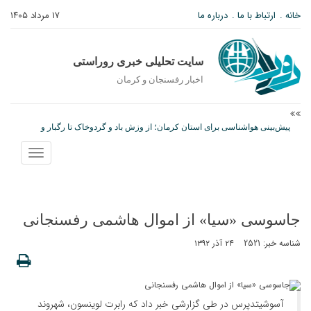
خانه
ارتباط با ما
درباره ما
۱۷ مرداد ۱۴۰۵
سایت تحلیلی خبری روراستی
اخبار رفسنجان و كرمان
پیش‌بینی هواشناسی برای استان کرمان؛ از وزش باد و گردوخاک تا رگبار و
رعدوبرق
نمایش
مس رفسنجان در انتظار رأی CAS؛ آغاز تمرینات از هفته آینده
منو
پیام رئیس کل دادگستری استان کرمان به مناسبت ۱۷ مردادماه سالروز شهادت
شهید صارمی و روز خبرنگار
جاسوسی «سیا» از اموال هاشمی رفسنجانی
شناسه خبر: 2521
۲۴ آذر ۱۳۹۲
آسوشیتدپرس در طی گزارشی خبر داد که رابرت لوینسون، شهروند