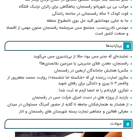
موکب بی بی شهربانو رفسنجان؛ پناهگاهی برای زائران نزدیک قتلگاه
فوت کودک ۷ ساله رفسنجانی در سانحه رانندگی
جا به جایی مهمانشهر کلید حل بوی نامطبوع منطقه
مهندس نادری‌نسب: مجتمع مس سرچشمه رفسنجان ستونِ مهمی از اقتصاد
و صنعت کشور است
پربازدیدها
نماینده‌ای که مدیر مس بود؛ حالا از بی‌تدبیری مس می‌گوید
رفسنجان، معدن طلای مدیریتی یا سرزمین بلاتصدی‌ها؟
عکس| همایش جاماندگان اربعین در رفسنجان
سالروز اسارت رزمنده ای که «شکسته اما ننشسته»/ روایت محمد جعفرپور از
والفجر ۳ تا پیری و دلتنگی برای رفقای شهید
تفکری: قراردادم را نه امضا کردم نه ثبت شد!
بازدید از پروژه های در دست اجرای شرکت مس در رفسنجان
از هشدار به هنجارشکنان جامعه تا گلایه از حضور کمرنگ مسئولان در میدان
معرفی فعالین و مشاهیر تجارت پسته شهرستان های رفسنجان و انار
حوادث