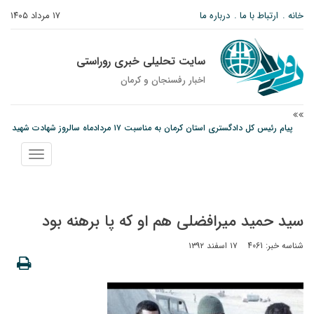
خانه
ارتباط با ما
درباره ما
۱۷ مرداد ۱۴۰۵
سایت تحلیلی خبری روراستی
اخبار رفسنجان و كرمان
پیام رئیس کل دادگستری استان کرمان به مناسبت ۱۷ مردادماه سالروز شهادت شهید
صارمی و روز خبرنگار
نمایش
نانوایی های نوق زیر ذره بین معاون توسعه
منو
مس رفسنجان در انتظار رأی CAS؛ آغاز تمرینات از هفته آینده
سید حمید میرافضلی هم او که پا برهنه بود
شناسه خبر: 4061
۱۷ اسفند ۱۳۹۲