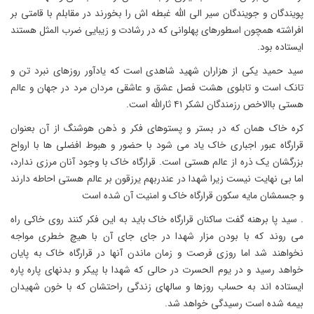
پویندگان و جویندگان سیر الی الله غبطه اش را بخورند در مقابلم با قامتی بر
افراشته همچون اسطورهای پهلوانی که در رشادت و زیبایی ضرب المثل هستند
ایستاده بود.
سید حمید یکی از هزاران شهید شاهدی است که یادآور روزهای نبرد تن و
تانک است و تابلوی هشت فصل عشق و عاشقی مردان مرد در جهان و عالم
هستی باالاخص رزمندگان لشکر ۴۱ ثارالله است.
کره خاک همان که در بستر و پستوهای فکر و ذهن هوشنگ از آن بعنوان
قرارگاه عبور اجباری خاک یاد می شود با حضور و هبوط افضلی ها با ارواح
بزرگشان یک ذره از عالم هستی است. قرارگاه خاک با وجود آنان مرزی ندارد،
اما بی نهایت نیست زیرا شهدا در عندربهم یرزقون بر عالم هستی احاطه دارند
و جسمشان مایه سکون قرارگاه خاک و امنیت آن شده است
. سید پا برهنه گفت ساکنان قرارگاه خاک باید به این فکر کنند روی خاکی راه
می روند که با بودن مزار شهدا در جای جای آن با هیچ خطری مواجه
نخواهند شد اما روزی فرصت و زمان ماندن آنها در قرارگاه خاک به پایان
خواهد رسید و در یوم الحسرت در حالی که شهدا با پیکر و بدنهای پاره پاره
ایستاده اند به حساب روزها و سالهای زندگی راحتشان که با خون شهیدان
بیمه شده است رسیدگی خواهد شد.