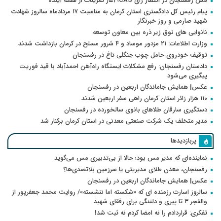
مس رفسنجان در انتظار رأی CAS؛ آغاز تمرینات از هفته آینده
پیام رئیس کل دادگستری استان کرمان به مناسبت ۱۷ مردادماه سالروز شهادت
شهید صارمی و روز خبرنگار
نانوایی های نوق زیر ذره بین معاون توسعه
وزارت اطلاعات: ۲۱ مزدور موساد و ۴ شرور مسلح در کرمان بازداشت شدند
توقیف خودروی حامل چوب جنگلی تاغ در رفسنجان
دادستان رفسنجان: رفع مشکلات ایستگاه راه‌آهن احمدآباد با قید فوریت
پیگیری می‌شود
عکس| همایش جاماندگان اربعین در رفسنجان
۱۱۰ هزار زائر استان کرمان راهی سفر اربعین شدند
دستگیری سارقان طلاهای بانوی سالخورده در رفسنجان
مدیر متخلف یک شرکت صنعتی معدنی در استان کرمان برکنار شد
پربازدیدها
نماینده‌ای که مدیر مس بود؛ حالا از بی‌تدبیری مس می‌گوید
رفسنجان، معدن طلای مدیریتی یا سرزمین بلاتصدی‌ها؟
عکس| همایش جاماندگان اربعین در رفسنجان
سالروز اسارت رزمنده ای که «شکسته اما ننشسته»/ روایت محمد جعفرپور از
والفجر ۳ تا پیری و دلتنگی برای رفقای شهید
تفکری: قراردادم را نه امضا کردم نه ثبت شد!