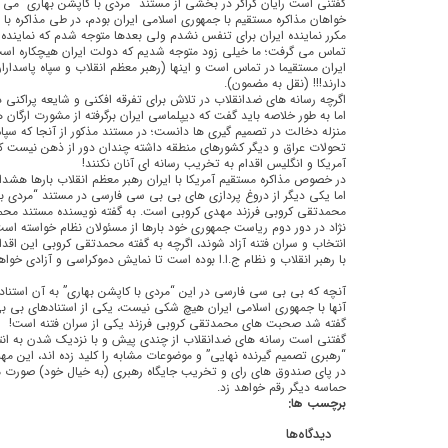
گفتنی است رایان کراکر در بخشی از مستند “مردی با کاپشن بهاری” می گ
خواهان مذاکره مستقیم با جمهوری اسلامی ایران بودم، در طی مذاکره ب
مکرر نماینده ایران برای تنفس نشدم ولی بعدها متوجه شدم که نماینده ا
تماس می گرفت؛ ما خیلی زود متوجه شدیم که دولت ایران هیچکاره است 
ایران مستقیما در تماس است و اینها (رهبر معظم انقلاب و سپاه پاسدارا
دارند!!! (نقل به مضمون).
اگرچه رسانه های ضدانقلاب در تلاش برای تفرقه افکنی و شایعه پراکن
اما به طور خلاصه باید گفت که دیپلماسی ایران برگرفته از مشورت ارگان
منزله دخالت در تصمیم گیری ها دانست؛ در مستند مذکور از آنجا که سپا
تحولات عراق و دیگر کشورهای منطقه داشته چندان دور از ذهن نیست که 
آمریکا و انگلیس اقدام به تخریب رسانه ای آنان نکنند!
در خصوص مذاکره مستقیم آمریکا با ایران رهبر معظم انقلاب بارها هشدار د
اما یکی دیگر از دروغ پردازی های بی بی سی فارسی در مستند “مردی با 
محمدتقی کروبی فرزند مهدی کروبی است. به گفته نویسنده مستند مح
نژاد در دور دوم ریاست جمهوری خود بارها از مسئولان نظام خواسته ا
انتخاب و سران فتنه آزاد شوند، اگرچه به گفته محمدتقی کروبی این اقد
با رهبر انقلاب و نظام ج.ا.ا بوده است تا نمایش دموکراسی و آزادی خو
آنچه که بی بی سی فارسی در این “مردی با کاپشن بهاری” به آن استناد
آنها با جمهوری اسلامی ایران هیچ شکی نیست، یکی از استنادهای بی 
گفته شد صحبت های محمدتقی کروبی فرزند یکی از سران فتنه است!
گفتنی است رسانه های ضدانقلاب از چندی پیش و با نزدیک شدن به ان
“رهبری تصمیم گیرنده نهایی” و موضوعات مشابه را کلید زده اند، این م
حماسه دیگر رقم خواهد زد.
برچسب ها:
دیدگاه‌ها