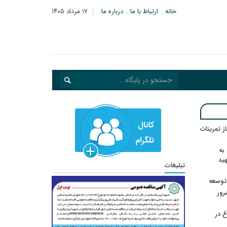
خانه
ارتباط با ما
درباره ما
۱۷ مرداد ۱۴۰۵
در انتظار رأی CAS؛ آغاز تمرینات
به
هید
تبلیغات
 توسعه
: ۲۱ مزدور موساد و ۴ شرور
 در