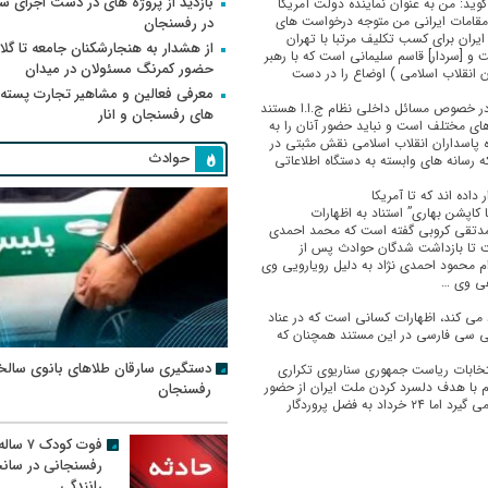
بازدید از پروژه های در دست اجرای
وید: من به عنوان نماینده دولت آمریکا
ا مقامات ایرانی من متوجه درخواست های
در رفسنجان
یران برای کسب تکلیف مرتبا با تهران
از هشدار به هنجارشکنان جامعه تا گلای
و [سردار] قاسم سلیمانی است که با رهبر
حضور کمرنگ مسئولان در میدان
ن انقلاب اسلامی ) اوضاع را در دست
معرفی فعالین و مشاهیر تجارت پسته
ی در خصوص مسائل داخلی نظام ج.ا.ا هستند
های رفسنجان و انار
 های مختلف است و نباید حضور آنان را به
ه پاسداران انقلاب اسلامی نقش مثبتی در
حوادث
رسانه های وابسته به دستگاه اطلاعاتی
اده اند که تا آمریکا
کاپشن بهاری” استناد به اظهارات
مدتقی کروبی گفته است که محمد احمدی
ست تا بازداشت شدگان حوادث پس از
ام محمود احمدی نژاد به دلیل رویارویی وی
اهی وی …
 می کند، اظهارات کسانی است که در عناد
بی سی فارسی در این مستند همچنان که
دستگیری سارقان طلاهای بانوی سالخ
تخابات ریاست جمهوری سناریوی تکراری
هم با هدف دلسرد کردن ملت ایران از حضور
رفسنجان
در پای صندوق های رای و تخریب جایگاه رهبری (به خیال خود) صورت می گیرد اما ۲۴ خرداد به فضل پروردگار
فوت کودک ۷ سال
رفسنجانی در سان
رانندگی