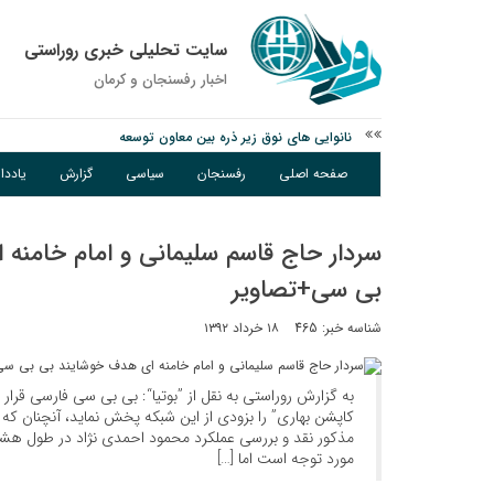
سایت تحلیلی خبری روراستی
اخبار رفسنجان و كرمان
نانوایی های نوق زیر ذره بین معاون توسعه
مس رفسنجان در انتظار رأی CAS؛ آغاز تمرینات از هفته آینده
صفحه اصلی
رفسنجان
سیاسی
گزارش
یادد
پیام رئیس کل دادگستری استان کرمان به مناسبت ۱۷ مردادماه سالروز شهادت شهید صارمی و روز خبرنگار
سردار حاج قاسم سلیمانی و امام خامنه
بی سی+تصاویر
شناسه خبر: 465
۱۸ خرداد ۱۳۹۲
به گزارش روراستی به نقل از ”بوتیا“: بی بی سی فارسی قرار
کاپشن بهاری” را بزودی از این شبکه پخش نماید، آنچنان ک
مذکور نقد و بررسی عملکرد محمود احمدی نژاد در طول ه
مورد توجه است اما […]