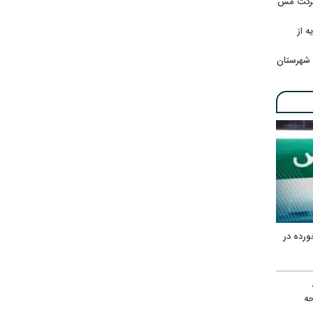
 شرکت مس
ه از
 شهرستان
ورده در
ه
حه