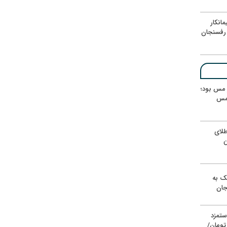
انکار
رفسنجان
ر مس بود؛
 مس
لای
ن
یک به
جان
ستمزد
یون تومان/