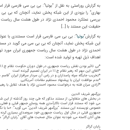
به گزارش روراستی به نقل از ”بوتیا“: بی بی سی فارسی قرار ا
بهاری” را بزودی از این شبکه پخش نماید، آنچنان که بی بی
بررسی عملکرد محمود احمدی نژاد در طول هشت سال ریاست جم
حقیقت این مستند با […]
به گزارش”
بوتیا
“: بی بی سی فارسی قرار است مستندی با عنوان 
این شبکه پخش نماید، آنچنان که بی بی سی می گوید در مستن
احمدی نژاد در طول هشت سال ریاست جمهوری ایران مورد توج
اهداف ذیل تهیه و تولید شده است:
*بی تاثیر بودن نقش ریاست جمهوری در طول دوران حکومت نظام ج.ا.ا
*القای این مهم که رهبر نظام ج.ا.ا در ایران تصمیم گیرنده است
*تخریب جایگاه سپاه پاسداران و در راس آن سردار سرافراز ایران “قاسم 
*عدم موافقت ایران با پیشنهاد مستقیم مقامات آمریکایی
*آزادی سران فتنه به درخواست محمود احمدی نژاد با هدف تقابل با رهبر
بزرگمهر شریف الدین
در بخش های متفاوتی از مستند مذکور که طی چند روز گذشته از این ش
می شود که مستند قرار است ناکارآمدی همه روسای جمهور قبلی و فعلی را
خصوص نویسنده این مستند “بزرگمهر شریف الدین” می گوید”: «ما با نگاه
جمهوری قبلی در سال اول ریاست جمهوری خود سروصدای بسیاری کرده اند
های آنان کاسته می شود؛به عنوان مثال صحبت های آقای “رایان کراکر” س
رایان کراکر