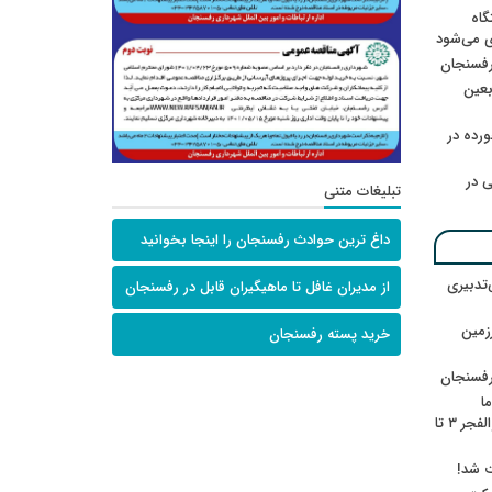
گاه
ی می‌شود
رفسنجان
ربعین
رده در
 در
تبلیغات متنی
داغ ترین حوادث رفسنجان را اینجا بخوانید
‌تدبیری
از مدیران غافل تا ماهیگیران قابل در رفسنجان
زمین
خرید پسته رفسنجان
رفسنجان
ا
ننشسته»/ روایت محمد جعفرپور از والفجر ۳ تا
ت شد!