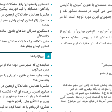
دادستان رفسنجان: رفع مشکلات ایست
ست مستندی با عنوان “مردی با کاپشن
راه‌آهن احمدآباد با قید فوریت پیگیر
 سی می گوید در مستند مذکور نقد و
عکس| همایش جاماندگان اربعین در 
هوری ایران مورد توجه است اما در
۱۱۰ هزار زائر استان کرمان راهی سفر ا
شدند
دستگیری سارقان طلاهای بانوی سالخو
“مردی با کاپشن بهاری” را بزودی از
رفسنجان
د مذکور نقد و بررسی عملکرد محمود
مدیر متخلف یک شرکت صنعتی معدنی
ه است اما در حقیقت این مستند با
استان کرمان برکنار شد
پربازدیدها
نماینده‌ای که مدیر مس بود؛ حالا از بی
سلیمانی”
مس می‌گوید
ی و نظام
رفسنجان، معدن طلای مدیریتی یا سر
بلاتصدی‌ها؟
بکه پخش شده به وفور این مهم مشاهده
عکس| همایش جاماندگان اربعین در 
 متوجه جایگاه رهبری کند، در این
سالروز اسارت رزمنده ای که «شکسته ام
 با ج.ا.ا مشاهده می کنیم که روسای
 اما با گذشت زمان از دامنه تصمیم گیری
فیر آمریکا در عراق موید این موضوع است!
پیری و دلتنگی برای رفقای شهید
تفکری: قراردادم را نه امضا کردم نه ثب