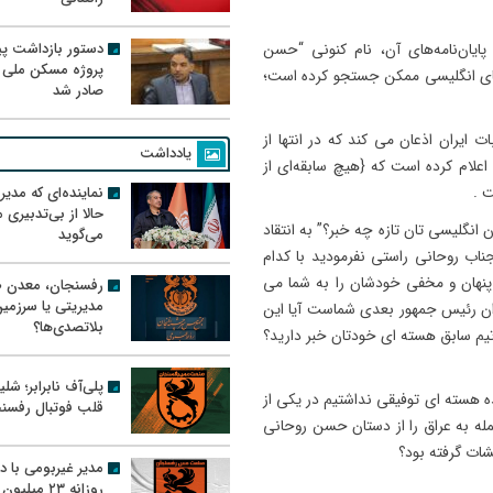
دستور بازداشت پیم
یان‌نامه‌های آن، نام کنونی “حسن
پروژه مسکن ملی 
اهای انگلیسی ممکن جستجو کرده است؛
صادر شد
 ایران اذعان می‌ کند که در انتها از
یادداشت
اعلام کرده است که {هیچ سابقه‌ای از
نماینده‌ای که مدی
ت .
حالا از بی‌تدبیری
 انگلیسی تان تازه چه خبر؟” به انتقاد
می‌گوید
ناب روحانی راستی نفرمودید با کدام
 پنهان و مخفی خودشان را به شما می
رفسنجان، معدن ط
مدیریتی یا سرزمی
 شما ‌گفتند شهردار تهران رئیس ‌جمهور بعدی شماست آیا این
بلاتصدی‌ها؟
یم سابق هسته ای خودتان خبر دارید؟
پلی‌آف نابرابر؛ شل
ده هسته ای توفیقی نداشتیم در یکی از
قلب فوتبال رفسن
له به عراق را از دستان حسن روحانی
شات گرفته بود؟
مدیر غیربومی با د
روزانه ۲۳ میل