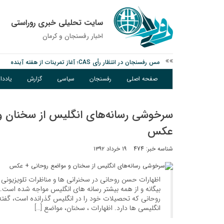
سایت تحلیلی خبری روراستی
اخبار رفسنجان و كرمان
پیام رئیس کل دادگستری استان کرمان به مناسبت ۱۷ مردادماه سالروز شهادت شهید صارمی و روز خبرنگار
نانوایی های نوق زیر ذره بین معاون توسعه
صفحه اصلی
رفسنجان
سیاسی
گزارش
یادد
مس رفسنجان در انتظار رأی CAS؛ آغاز تمرینات از هفته آینده
سرخوشی رسانه‌های انگلیس از سخنان و
عکس
شناسه خبر: 474
۱۹ خرداد ۱۳۹۲
اظهارات حسن روحانی در سخنرانی ها و مناظرات تلویزیونی 
بیگانه و از همه بیشتر رسانه های انگلیس مواجه شده است.
روحانی که تحصیلات خود را در انگلیس گذرانده است، گفته 
انگلیسی ها دارد. اظهارات ، سخنان، مواضع […]