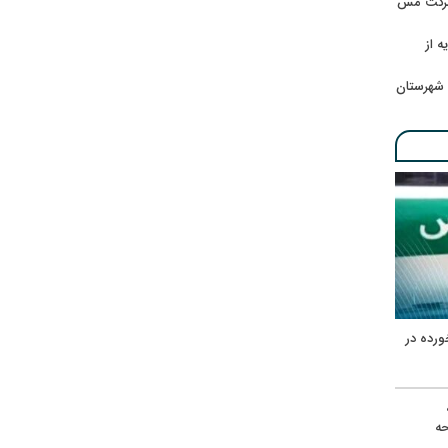
 شرکت مس
ه از
 شهرستان
ورده در
ه
حه