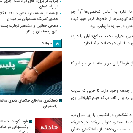
بازدید از پروژه های در دست اجرای
در رفسنجان
و با اشاره به “لباس شخصی‌ها “و” جو
از هشدار به هنجارشکنان جامعه تا گلای
که کیلومترها از خطوط قرمز عبور کرده
حضور کمرنگ مسئولان در میدان
معرفی فعالین و مشاهیر تجارت پسته
ی در مبارزه با پهلوی بود.
های رفسنجان و انار
ایی احیای مجدد اصلاح‌طلبان را دارد؛
 در ایران جرات انجام آنرا دارد.
حوادث
افراط‌گرایی در رابطه با غرب و امریکا
ر جامعه وجود دارد. تا جایی که سایت
د و از گاف بزرگ فیلم تبلیغاتی وی
دستگیری سارقان طلاهای بانوی سالخ
رفسنجان
انشگاهی در انگلیس را زیر سوال برد
فوت کودک ۷ سال
و نوشت: ستاد حسن روحانی، زمان اخذ مدارک تکمیلی او را دهه ۹۰ میلادی عنوان می‌کند، در حالی‌که
رفسنجانی در سان
لاب عقب می‌کشند، از دانشگاهی که آن
رانندگی