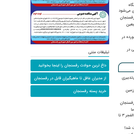
گاه
ی می‌شود
رفسنجان
ربعین
رده در
 در
تبلیغات متنی
داغ ترین حوادث رفسنجان را اینجا بخوانید
‌تدبیری
از مدیران غافل تا ماهیگیران قابل در رفسنجان
زمین
خرید پسته رفسنجان
رفسنجان
ا
ننشسته»/ روایت محمد جعفرپور از والفجر ۳ تا
ت شد!