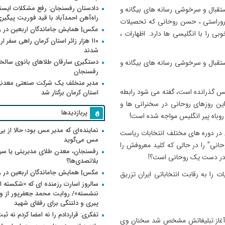
دادستان رفسنجان: رفع مشکلات ایست
ستقبال و سرخوشی رسانه های بیگانه و
راه‌آهن احمدآباد با قید فوریت پیگیر
 روراستی ، حسن روحانی که تحصیلات
عکس| همایش جاماندگان اربعین در 
ی را با انگلیسی ها دارد. اظهارات ،
۱۱۰ هزار زائر استان کرمان راهی سفر ا
شدند
دستگیری سارقان طلاهای بانوی سالخو
ستقبال و سرخوشی رسانه های بیگانه و
رفسنجان
مدیر متخلف یک شرکت صنعتی معدنی
یس گذرانده است، گفته می شود رابطه
استان کرمان برکنار شد
این روزهای روحانی در سخنرانی ها و
پربازدیدها
 روباه پیر انگلیس مواجه شده است!
نماینده‌ای که مدیر مس بود؛ حالا از بی
وری روحانیون در دوره های مختلف انتخابات ریاست
مس می‌گوید
انی” را در حالی که کلید معروفش را
رفسنجان، معدن طلای مدیریتی یا سر
ن در دست یک روحانی است؟!
بلاتصدی‌ها؟
عکس| همایش جاماندگان اربعین در 
ا به رقابت انتخاباتی ایران تزریق
سالروز اسارت رزمنده ای که «شکسته ام
پیری و دلتنگی برای رفقای شهید
تفکری: قراردادم را نه امضا کردم نه ثب
ن و آغاز تبلیغاتش مشخص شد سخنان وی