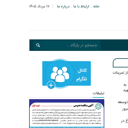
خانه
ارتباط با ما
درباره ما
۱۷ مرداد ۱۴۰۵
در انتظار رأی CAS؛ آغاز تمرینات
به
هید
تبلیغات
 توسعه
: ۲۱ مزدور موساد و ۴ شرور
 در