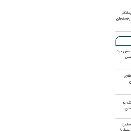
انکار
رفسنجان
ر مس بود؛
 مس
لای
ن
یک به
جان
ستمزد
یون تومان/