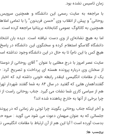
زمان تاسیس نشده بود.
با مراجعه به سایت رسمی این دانشگاه و همچنین سرویس پا
روحانی” و پیش از انقلاب وی “حسن فریدون” را با تمامی امل
همچنین به کاتالوگ عمومی کتابخانه بریتانیا مراجعه کرده است.
اما به هیچ نشانه‌ای از وی دست نیافته است. دیده بان انتخابات
دانشگاه گلاسگو استعلام کرده و سخنگوی این دانشگاه در پاسخ 
هیچ کس با این نام} تا به حال در این دانشگاه وجود نداشته اس
سایت عصر امروز با درج مطلبی با عنوان ” آقای روحانی از دوستان
از سخنان وی درباره پرونده هسته ای پرداخت و تصریح کرد: ج
یک از مقامات انگلیسی اینقدر رابطه خوبی داشته اید که اخبار
گفتند!همان هایی که گفتید در سال ۸۴ به
هم از سیاسی کاری شما نشات می گیرد. جناب روحانی راست از ت
چرا برخی از آنها به خارج پناهنده شده اند؟
و آخر اینکه جناب روحانی بگویند چرا تونی بلر زمانی که در پرون
جلساتی که به عنوان میهمان دعوت می شود می گوید : میوه حم
بدست آورده است ! آیا این هم از آن ارتباط با مقامات انگلیسی ن
برچسب ها: