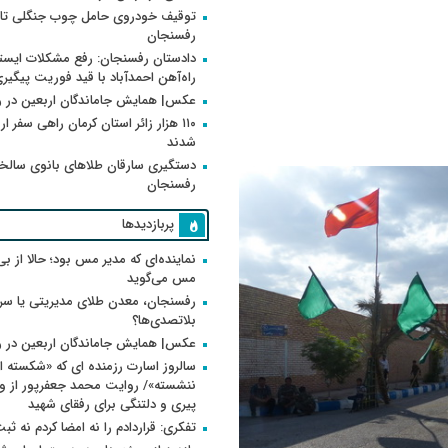
توقیف خودروی حامل چوب جنگلی تاغ
رفسنجان
دادستان رفسنجان: رفع مشکلات ایست
راه‌آهن احمدآباد با قید فوریت پیگیر
عکس| همایش جاماندگان اربعین در 
۱۱۰ هزار زائر استان کرمان راهی سفر ا
شدند
دستگیری سارقان طلاهای بانوی سالخو
رفسنجان
پربازدیدها
نماینده‌ای که مدیر مس بود؛ حالا از بی
مس می‌گوید
رفسنجان، معدن طلای مدیریتی یا سر
بلاتصدی‌ها؟
عکس| همایش جاماندگان اربعین در 
سالروز اسارت رزمنده ای که «شکسته ام
پیری و دلتنگی برای رفقای شهید
تفکری: قراردادم را نه امضا کردم نه ثب