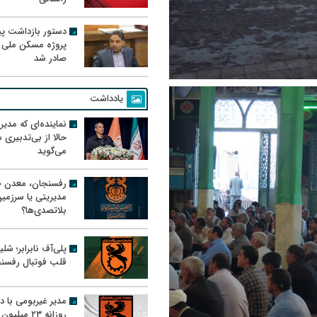
دستور بازداشت پیم
پروژه مسکن ملی 
صادر شد
یادداشت
نماینده‌ای که مدی
حالا از بی‌تدبیری
می‌گوید
رفسنجان، معدن ط
مدیریتی یا سرزمی
بلاتصدی‌ها؟
پلی‌آف نابرابر؛ شل
قلب فوتبال رفسن
مدیر غیربومی با د
روزانه ۲۳ میل