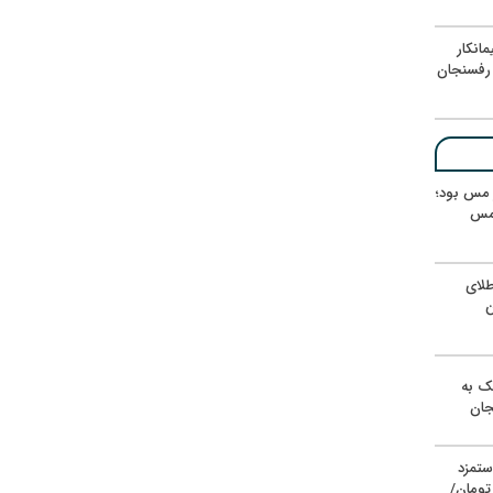
انکار
رفسنجان
ر مس بود؛
 مس
لای
ن
یک به
جان
ستمزد
یون تومان/