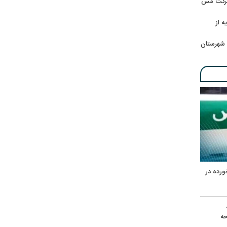
 شرکت مس
ه از
 شهرستان
ورده در
ه
حه