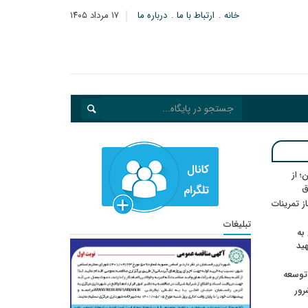
خانه
ارتباط با ما
درباره ما
۱۷ مرداد ۱۴۰۵
؛ از
ق
در انتظار رأی CAS؛ آغاز تمرینات
تبلیغات
به
هید
 توسعه
: ۲۱ مزدور موساد و ۴ شرور