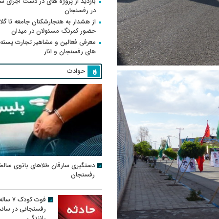
بازدید از پروژه های در دست اجرای
در رفسنجان
از هشدار به هنجارشکنان جامعه تا گلای
حضور کمرنگ مسئولان در میدان
معرفی فعالین و مشاهیر تجارت پسته
های رفسنجان و انار
حوادث
دستگیری سارقان طلاهای بانوی سالخ
رفسنجان
فوت کودک ۷ سال
رفسنجانی در سان
رانندگی