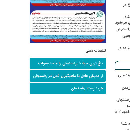
 در
گاه
ی می‌شود
رفسنجان
ربعین
رده در
تبلیغات متنی
داغ ترین حوادث رفسنجان را اینجا بخوانید
‌تدبیری
از مدیران غافل تا ماهیگیران قابل در رفسنجان
زمین
خرید پسته رفسنجان
رفسنجان
ا
ننشسته»/ روایت محمد جعفرپور از والفجر ۳ تا
ت شد!