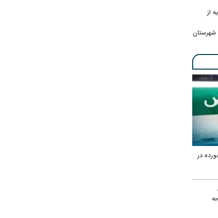
ه از
 شهرستان
ورده در
ه
حه