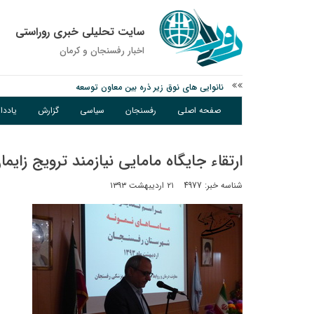
سایت تحلیلی خبری روراستی
اخبار رفسنجان و كرمان
نانوایی های نوق زیر ذره بین معاون توسعه
وزارت اطلاعات: ۲۱ مزدور موساد و ۴ شرور مسلح در کرمان بازداشت شدند
صفحه اصلی
رفسنجان
سیاسی
گزارش
یادد
توقیف خودروی حامل چوب جنگلی تاغ در رفسنجان
ارتقاء جایگاه مامایی نیازمند ترویج زای
شناسه خبر: 4977
۲۱ اردیبهشت ۱۳۹۳