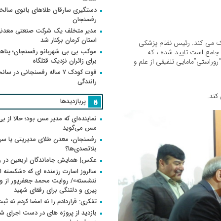
دستگیری سارقان طلاهای بانوی سالخو
رفسنجان
مدیر متخلف یک شرکت صنعتی معدنی
استان کرمان برکنار شد
کمک می کند. رئیس نظام پزشکی
موکب بی بی شهربانو رفسنجان؛ پناه
امع است تایید شده ، که
برای زائران نزدیک قتلگاه
روراستی”مامایی تلفیقی از علم و
فوت کودک ۷ ساله رفسنجانی در سان
رانندگی
کند.
پربازدیدها
نماینده‌ای که مدیر مس بود؛ حالا از بی
مس می‌گوید
رفسنجان، معدن طلای مدیریتی یا سر
بلاتصدی‌ها؟
عکس| همایش جاماندگان اربعین در 
سالروز اسارت رزمنده ای که «شکسته ام
پیری و دلتنگی برای رفقای شهید
تفکری: قراردادم را نه امضا کردم نه ثب
بازدید از پروژه های در دست اجرای