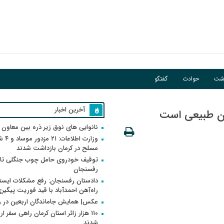
اشت
حوادث
گفتگو
آخرین اخبار
مان طبیعی است
نانوایی های نوق زیر ذره بین معاون
وزارت اطلاعات
مسلح در کرمان بازداشت شدند
توقیف خودروی حامل چوب جنگلی تاغ
رفسنجان
دادستان رفسنجان: رفع مشکلات ایست
راه‌آهن احمدآباد با قید فوریت پیگیر
عکس| همایش جاماندگان اربعین در 
۱۱۰ هزار زائر استان کرمان راهی سفر ا
شدند