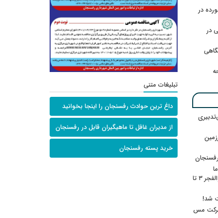
رده در
 در
گاهی
حه
تبلیغات متنی
داغ ترین حوادث رفسنجان را اینجا بخوانید
‌تدبیری
از مدیران غافل تا ماهیگیران قابل در رفسنجان
زمین
خرید پسته رفسنجان
رفسنجان
ا
ننشسته»/ روایت محمد جعفرپور از والفجر ۳ تا
ت شد!
 شرکت مس