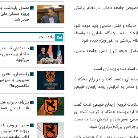
دستور بازداشت پیم
 خصوص جامعه مامایی در نظام پزشکی
پروژه مسکن ملی 
صادر شد
جایگاه و نقش مامایی باید دیده شود
یجاد شده ، جایگاه مامایی به واسطه
یادداشت
ام پزشکی به طور ویژه دیده شود.
نماینده‌ای که مدی
قلال حرفه ای و علمی جامعه مامایی
حالا از بی‌تدبیری
می‌گوید
، استقامت و پایداری است.
رفسنجان، معدن ط
 بیمه ای منعقد کنند و در رفع مشکلات
مدیریتی یا سرزمی
بلاتصدی‌ها؟
و منجر به افزایش روند زایمان طبیعی
پلی‌آف نابرابر؛ شل
 سلامت ترویج زایمان طبیعی است گفت
قلب فوتبال رفسن
: بخشهای اجرایی این زایمان طبیعی، در زایشگاه رفسنجان از 15 اردیبهشت همگام با گرامیداشت روز
ن طبیعی صفر شده و گرایش باید به سمت
مدیر غیربومی با د
ل جراحی بزرگ(سزارین) شود.
روزانه ۲۳ میل
آقای نماینده این م
طوح پایین تر یعنی از ظرفیتهای خانه