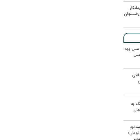
انکار
رفسنجان
ر مس بود؛
 مس
لای
ن
یک به
جان
ستمزد
یون تومان/
دیر