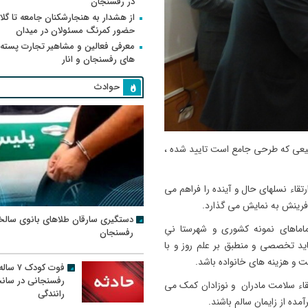
در رفسنجان
از هشدار به هنجارشکنان جامعه تا گلای
حضور کمرنگ مسئولان در میدان
معرفی فعالین و مشاهیر تجارت پسته
های رفسنجان و انار
حوادث
عی که طرحی جامع است تایید شده ،
رتقاء نسلهای حال و آینده را فراهم می
آفرینش به نمایش می گذارد.
دستگیری سارقان طلاهای بانوی سالخ
اماهای نمونه کشوری و شهرستا نیِ
رفسنجان
اید تخصصی و منطبق بر علم روز و با
ت و هزینه های خانواده باشد.
فوت کودک ۷ سال
رفسنجانی در سان
قاء سلامت مادران و نوزادان کمک می
رانندگی
آمده از زایمان سالم باشند.