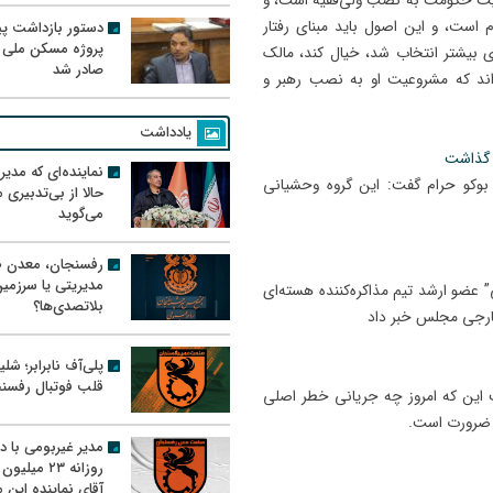
ت حکومت به نصب ولی‌فقیه است، و
ست، و ‏این اصول باید مبنای رفتار
دستور بازداشت پیم
پروژه مسکن ملی 
سلامی باشد، نه این‌که کسی اگر با ۵۰۰ هزار رأی بیشتر انتخاب شد، خیال کند، مالک
صادر شد
اند که مشروعیت او به نصب رهبر و
یادداشت
ا گذاشت
نماینده‌ای که مدی
 بوکو حرام گفت: این گروه وحشیانی
حالا از بی‌تدبیری
می‌گوید
رفسنجان، معدن ط
مدیریتی یا سرزمی
ضو ارشد تیم مذاکره‌کننده هسته‌ای
بلاتصدی‌ها؟
ارجی مجلس خبر داد
پلی‌آف نابرابر؛ شل
قلب فوتبال رفسن
ت این که امروز چه جریانی خطر اصلی
ک ضرورت است.
مدیر غیربومی با د
روزانه ۲۳ میل
آقای نماینده این م