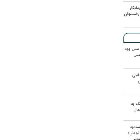
انکار
رفسنجان
ر مس بود؛
 مس
لای
ن
یک به
جان
ستمزد
یون تومان/
دیر