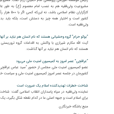
رئیس مؤسسه آموزشی پژوهشی امام خمینی (ره) گفت: مشروعی
مشروعیت ولی‌فقیه ‏هم به نصب امام معصوم (ع) به طور عام ا
کارگزاران نظام ا
کشور است و اختیار ‏همه چیز به دستش است، بلکه باید بد
ولی‌فقیه است. ‏
“بوکو حرام” گروه وحشیانی هستند که نام انسان هم نباید بر آنه
آیت الله مکارم شیرازی با واکنش به اقدامات گروه تروریستی
هستند که نام انسان هم نباید بر آنها گذاشت.
“عراقچی” عصر امروز به کمیسیون امنیت ملی می‌رود
عضو کمیسیون امنیت ملی مجلس از حضور “سید عباس عراقچی” ع
کشورمان در جلسه عصر امروز کمیسیون امنیت ملی و سیاست خ
شناخت خطرات تهدیدکننده اسلام یک ضرورت است
نماینده ولی‌فقیه در سپاه پاسداران انقلاب اسلامی گفت: شناخ
برای اسلام است و جبهه اصلی ما در کدام نقطه شکل بگیرد، ی
منبع:باشگاه خبرنگارن