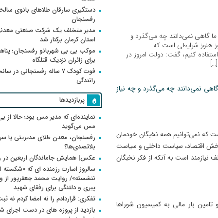
دستگیری سارقان طلاهای بانوی سالخو
رفسنجان
مدیر متخلف یک شرکت صنعتی معدنی
ما گاهی نمی‌دانند چه می‌گذرد و
استان کرمان برکنار شد
روز هنوز شرایطی است که
موکب بی بی شهربانو رفسنجان؛ پناه
استفاده کنیم، گفت: دولت امروز در
برای زائران نزدیک قتلگاه
…]
فوت کودک ۷ ساله رفسنجانی در سان
رانندگی
اهی نمی‌دانند چه می‌گذرد و چه نیاز
پربازدیدها
نماینده‌ای که مدیر مس بود؛ حالا از بی
مس می‌گوید
ست که نمی‌توانیم همه نخبگان خودمان
رفسنجان، معدن طلای مدیریتی یا سر
ر بخش اقتصاد، سیاست داخلی و سیاست
بلاتصدی‌ها؟
ف نیازمند است به آنکه از فکر نخبگان
عکس| همایش جاماندگان اربعین در 
سالروز اسارت رزمنده ای که «شکسته ام
پیری و دلتنگی برای رفقای شهید
تفکری: قراردادم را نه امضا کردم نه ثب
 تامین بار مالی به کمیسیون شوراها
بازدید از پروژه های در دست اجرای