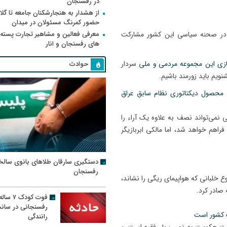
در رفسنجان
از هشدار به هنجارشکنان جامعه تا گلای
حضور کمرنگ مسئولان در میدان
معرفی فعالین و مشاهیر تجارت پسته
ر در صحنه سیاسی این کشور مشارکت
های رفسنجان و انار
سازی این مجموعه مردمی و ملی
سردار
حوادث
نویم باید زورمند باشیم.
ی محصول دیکتاتوری نظام سابق عراق
نمی‌تواند نصف به علاوه یک آراء را
اهم خواهد شد، اما مالکی ابربازیگر
دستگیری سارقان طلاهای بانوی سالخ
رفسنجان
ع خلبانی که هواپیمای ریگی را نشاند،
صادر کرد.
فوت کودک ۷ سال
رفسنجانی در سان
رانندگی