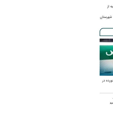
ه از
 شهرستان
ورده در
ه
حه