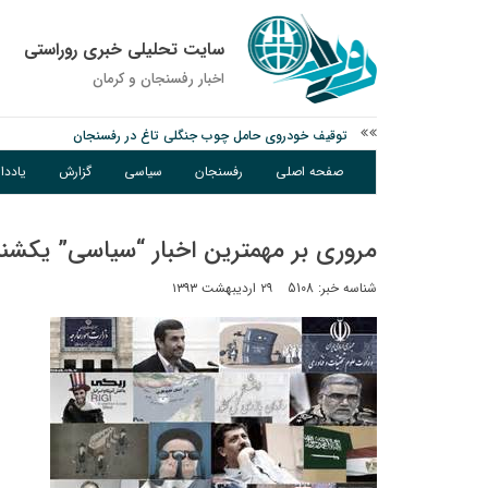
سایت تحلیلی خبری روراستی
اخبار رفسنجان و كرمان
توقیف خودروی حامل چوب جنگلی تاغ در رفسنجان
نانوایی های نوق زیر ذره بین معاون توسعه
صفحه اصلی
رفسنجان
سیاسی
گزارش
یادد
وزارت اطلاعات: ۲۱ مزدور موساد و ۴ شرور مسلح در کرمان بازداشت شدند
مروری بر مهمترين اخبار “سیاسی” يكشنب
شناسه خبر: 5108
۲۹ اردیبهشت ۱۳۹۳