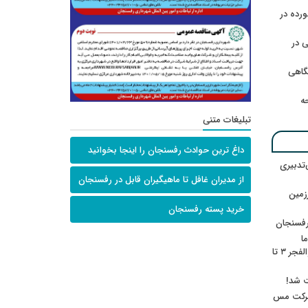
رده در
 در
گاهی
حه
تبلیغات متنی
داغ ترین حوادث رفسنجان را اینجا بخوانید
‌تدبیری
از مدیران غافل تا ماهیگیران قابل در رفسنجان
زمین
خرید پسته رفسنجان
رفسنجان
ا
ننشسته»/ روایت محمد جعفرپور از والفجر ۳ تا
ت شد!
 شرکت مس