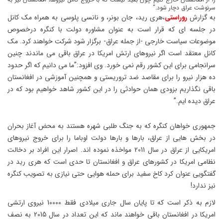
سرنوشت عراق دچار شود.“
به گزارش
روراستی
،هری رید، جان بونر، و نانسی پلوسی به همراه مک کانل
در جلسه ای که قرار است به عنوان مشاوره دولت با کنگره درخصوص
موضوعات سیاست خارجی -از جمله عراق- برگزار شود شرکت خواهند کرد. مک
کانل معتقد است اگر نیروهای ارتش امریکا در عراق باقی می ماندند چنین
سرانجامی برای این کشور رقم نمی خورد. وی افزود:”ما می دانیم که اگر حدود
ده هزار نیرو را برای مقاصد ضد تروریستی و همچنین آموزشی در افغانستان
باقی نگذاریم بزودی همان حوادثی را در این کشور شاهد خواهیم بود که در
عراق دیده ایم.”
جمهوری خواهان کنگره که به جنگ طلبی شهره هستند به محض آغاز بحران
در بخش هایی از عراق، بارها و بارها دولت اوباما را برای خروج نیروهای
امریکایی از عراق در سال 2011 مواخذه نموده اند. اصرار این افراد بر دخالت
نظامی امریکا در کشورهای عراق و افغانستان تا حدی است که هری رید در
گفتگویی عنوان کرد کاخ سفید برای حمله هوایی حتی نیازی به تصویب کنگره
نیز ندارد!
لازم به ذکر است که تا پایان سال جاری میلادی فقط 10000 نیروی ارتشی
امریکا در افغانستان باقی خواهند ماند که این تعداد در سال 2015 به نصف