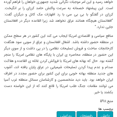
خواهد رسید و این امر موجبات نگرانی شدید جمهوری خواهان را فراهم آورده
است. این پیشنهاد خصمانه به سرعت واکنش حامد کرزای را بر انگیخت.
کرزای در گفتگو با بی بی سی با رد اظهارات مک کانل و دیگران گفت:
”افغانستان هیچگاه همانند عراق نخواهد شد زیرا القاعده دیگر در افغانستان
جایی ندارد.”
منافع سیاسی و اقتصادی امریکا ایجاب می کند این کشور در هر سطح ممکن
در منطقه حضور داشته باشد. اشغال افغانستان و عراق از سویی سود هنگفت
کارخانجات ساخت و فروش تسلیحات نظامی را در پی داشت و از سوی دیگر
این حضور در منطقه، محاصره ی ایران با پایگاه های نظامی امریکا را منجر
گشته بود. حال که بهانه های امریکا با فروکش کردن غائله ی القاعده و هلاکت
صدام و عدم پیدا کردن تسلیحات شیمیایی در عراق پایان یافته اند، آشوب
های جدید منطقه بهانه خوبی برای این کشور برای حضور مجدد در اطراف
ایران خواهد بود. باید دید متخصصین و کارشناسان مسائل منطقه غرب آسیا
می توانند مقامات جنگ طلب امریکا را قانع کنند که از این خواسته دست
بکشند یا خیر.
منبع:598
برچسب ها:
داعش
رفسنجان
روراستی