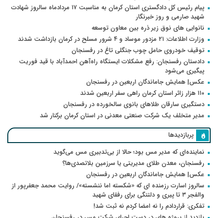
پیام رئیس کل دادگستری استان کرمان به مناسبت ۱۷ مردادماه سالروز شهادت
شهید صارمی و روز خبرنگار
نانوایی های نوق زیر ذره بین معاون توسعه
وزارت اطلاعات: ۲۱ مزدور موساد و ۴ شرور مسلح در کرمان بازداشت شدند
توقیف خودروی حامل چوب جنگلی تاغ در رفسنجان
دادستان رفسنجان: رفع مشکلات ایستگاه راه‌آهن احمدآباد با قید فوریت
پیگیری می‌شود
عکس| همایش جاماندگان اربعین در رفسنجان
۱۱۰ هزار زائر استان کرمان راهی سفر اربعین شدند
دستگیری سارقان طلاهای بانوی سالخورده در رفسنجان
مدیر متخلف یک شرکت صنعتی معدنی در استان کرمان برکنار شد
پربازدیدها
نماینده‌ای که مدیر مس بود؛ حالا از بی‌تدبیری مس می‌گوید
رفسنجان، معدن طلای مدیریتی یا سرزمین بلاتصدی‌ها؟
عکس| همایش جاماندگان اربعین در رفسنجان
سالروز اسارت رزمنده ای که «شکسته اما ننشسته»/ روایت محمد جعفرپور از
والفجر ۳ تا پیری و دلتنگی برای رفقای شهید
تفکری: قراردادم را نه امضا کردم نه ثبت شد!
بازدید از پروژه های در دست اجرای شرکت مس در رفسنجان