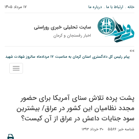
خانه
ارتباط با ما
درباره ما
۱۷ مرداد ۱۴۰۵
سایت تحلیلی خبری روراستی
اخبار رفسنجان و كرمان
پیام رئیس کل دادگستری استان کرمان به مناسبت ۱۷ مردادماه سالروز شهادت شهید
صارمی و روز خبرنگار
نمایش
نانوایی های نوق زیر ذره بین معاون توسعه
منو
مس رفسنجان در انتظار رأی CAS؛ آغاز تمرینات از هفته آینده
پشت پرده تلاش سنای آمریکا برای حضور
مجدد نظامیان این کشور در عراق/ بیشترین
سود جنایات داعش در عراق از آن کیست؟
شناسه خبر: 5566
۳۰ خرداد ۱۳۹۳