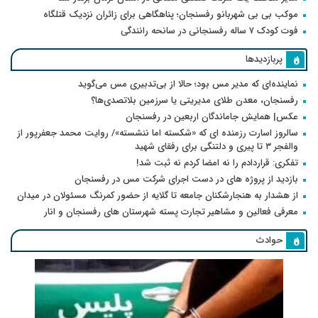
موکب بی بی شهربانو رفسنجان؛ پناهگاهی برای زائران نزدیک قتلگاه
فوت کودک ۷ ساله رفسنجانی در سانحه رانندگی
پربازدیدها
نماینده‌ای که مدیر مس بود؛ حالا از بی‌تدبیری مس می‌گوید
رفسنجان، معدن طلای مدیریتی یا سرزمین بلاتصدی‌ها؟
عکس| همایش جاماندگان اربعین در رفسنجان
سالروز اسارت رزمنده ای که «شکسته اما ننشسته»/ روایت محمد جعفرپور از
والفجر ۳ تا پیری و دلتنگی برای رفقای شهید
تفکری: قراردادم را نه امضا کردم نه ثبت شد!
بازدید از پروژه های در دست اجرای شرکت مس در رفسنجان
از هشدار به هنجارشکنان جامعه تا گلایه از حضور کمرنگ مسئولان در میدان
معرفی فعالین و مشاهیر تجارت پسته شهرستان های رفسنجان و انار
حوادث