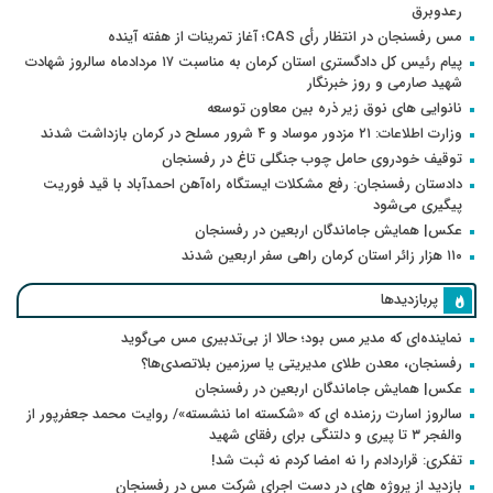
رعدوبرق
مس رفسنجان در انتظار رأی CAS؛ آغاز تمرینات از هفته آینده
پیام رئیس کل دادگستری استان کرمان به مناسبت ۱۷ مردادماه سالروز شهادت
شهید صارمی و روز خبرنگار
نانوایی های نوق زیر ذره بین معاون توسعه
وزارت اطلاعات: ۲۱ مزدور موساد و ۴ شرور مسلح در کرمان بازداشت شدند
توقیف خودروی حامل چوب جنگلی تاغ در رفسنجان
دادستان رفسنجان: رفع مشکلات ایستگاه راه‌آهن احمدآباد با قید فوریت
پیگیری می‌شود
عکس| همایش جاماندگان اربعین در رفسنجان
۱۱۰ هزار زائر استان کرمان راهی سفر اربعین شدند
پربازدیدها
نماینده‌ای که مدیر مس بود؛ حالا از بی‌تدبیری مس می‌گوید
رفسنجان، معدن طلای مدیریتی یا سرزمین بلاتصدی‌ها؟
عکس| همایش جاماندگان اربعین در رفسنجان
سالروز اسارت رزمنده ای که «شکسته اما ننشسته»/ روایت محمد جعفرپور از
والفجر ۳ تا پیری و دلتنگی برای رفقای شهید
تفکری: قراردادم را نه امضا کردم نه ثبت شد!
بازدید از پروژه های در دست اجرای شرکت مس در رفسنجان