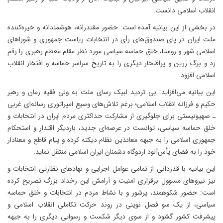
انقلاب اسلامی دانست.
در بخشی از این بیانیه آمده است: حضور مقتدرانه، هوشمندانه و خیره‌کننده
ملت ایران در پای صندوق‌های رأی در انتخابات ریاست جمهوری و شوراهای
اسلامی شهر و روستا، خلق حماسه سیاسی مورد نظر مقام معظم رهبری را رقم
زد و برگ زرین و پرافتخار دیگری را به تاریخ سراسر حماسه و افتخار انقلاب
اسلامی افزود.
این بیانیه می‌افزاید: بی تردید لبیک رسای ملت به ولی فقیه زمان و رهبر
حکیم و فرزانه انقلاب اسلامی؛ برغم تلاش‌های وسیع امپراتوری رسانه‌ای غربی
ـ صهیونیستی برای جلوگیری از مشارکت حداکثری مردم ایران در انتخابات و
خلق حماسه سیاسی، توانست در عرصه‌ای جدید، باردیگر اقتدار و استحکام
جمهوری اسلامی را به جبهه معاندین نظام دیکته کرده و پیام قاطع و معنادار
خود را به فضای یأس‌آلود اردوگاه دشمنان ایران اسلامی منتقل نماید.
این بیانیه با قدردانی از تمامی عوامل اجرایی و نهادهای نظارتی انتخابات و
نیز نیروهای مسوول برقراری امنیت و آرامش این رخداد بزرگ تصریح کرده
است: حضور شکوهمند، پرشور و با نشاط مردم در انتخابات و خلق حماسه
سیاسی، از یک سو فصل نوینی در روند حرکت تکاملی انقلاب اسلامی و
پیشرفت کشور گشود و از سوی دیگر شکست و رسوایی دیگری را به جبهه