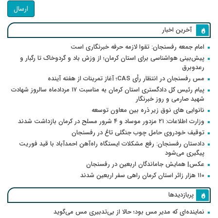
ارسال
آخرین اخبار
امام جمعه رفسنجان: تقوا لازمه حرفه خبرنگاری است
پیش‌بینی هواشناسی برای استان کرمان؛ از وزش باد و گردوخاک تا رگبار و
رعدوبرق
مس رفسنجان در انتظار رأی CAS؛ آغاز تمرینات از هفته آینده
پیام رئیس کل دادگستری استان کرمان به مناسبت ۱۷ مردادماه سالروز شهادت
شهید صارمی و روز خبرنگار
نانوایی های نوق زیر ذره بین معاون توسعه
وزارت اطلاعات: ۲۱ مزدور موساد و ۴ شرور مسلح در کرمان بازداشت شدند
توقیف خودروی حامل چوب جنگلی تاغ در رفسنجان
دادستان رفسنجان: رفع مشکلات ایستگاه راه‌آهن احمدآباد با قید فوریت
پیگیری می‌شود
عکس| همایش جاماندگان اربعین در رفسنجان
۱۱۰ هزار زائر استان کرمان راهی سفر اربعین شدند
پربازدیدها
نماینده‌ای که مدیر مس بود؛ حالا از بی‌تدبیری مس می‌گوید