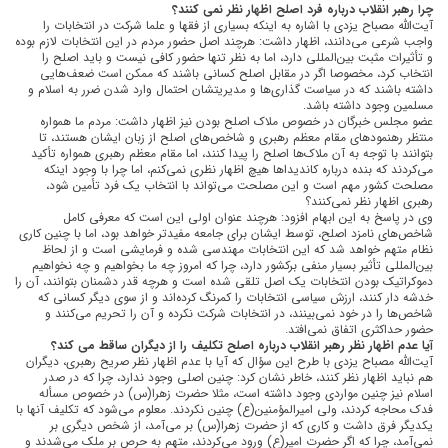
چرا رهبر انقلاب درباره فرد اصلح اظهار نظر نمی کنند؟
آیت‌الله مصباح یزدی با اشاره به اینکه بسیاری از فقها و علما شرکت در انتخابات را
واجب شرعی می‌دانند، اظهار داشت: هرچند اصل حضور مردم در این انتخابات لازم بوده
و تأثیرات مثبت بین‌المللی دارد، اما به نظر تنها حضور کافی نیست و باید اصلح را
انتخاب کرد، مخصوصا اگر در مقابل اصلح کسانی باشند که ممکن است ضعف‌هایی
داشته باشند که در سیاست گذاری‌ها و مدیریتشان احتمال وارد شدن ضرر به اسلام و
مسلمین وجود داشته باشد.
عضو مجلس خبرگان در خصوص ملاک اصلح بودن نیز اظهار داشت: مردم ما همواره
منتظر رهنمودهای مقام معظم رهبری و شاخص‌های اصلح از زبان ایشان هستند، تا
بتوانند با توجه به آن ملاک‌ها اصلح را پیدا کنند، اما مقام معظم رهبری همواره تأکید
می‌کردند که بنده درباره کاندیداها هیچ اظهار نظری نمی‌کنم، اما چرا با وجود اینکه
مصلحت کشور مهم است و این مصلحت می‌تواند با انتخاب یک فرد تأمین شود،
رهبری اظهار نظر نمی‌کنند؟
وی در پاسخ به این ابهام افزود: هرچند عنوان اولی این است که معرفی کامل
شاخص‌های نامزد اصلح، توسط ایشان برای جامعه مفیدتر خواهد بود، اما با چنین کاری
نظام متهم خواهد شد که این انتخابات مهندسی شده و فرمایشی است و از لحاظ
بین‌المللی تأثیر بسیار منفی برکشور دارد، چرا که امروز چه ما بخواهیم و چه نخواهیم
دموکراتیک بودن انتخابات یک اصل تلقی شده است و هرچه قدر دشمنان بتوانند، آن را
خدشه دار کنند، ارزش سیاسی انتخابات را کمرنگ کرده‌اند و از سوی دیگر کسانی که
شاخص‌ها را در خود نمی‌بینند، در انتخابات شرکت نکرده و آن را تحریم می‌کنند و
حضور حداکثری اتفاق نمی‌افتد.
آیا عدم اظهار نظر رهبر انقلاب درباره اصلح تکلیف را از دیگران ساقط می کند؟
آیت‌الله مصباح یزدی با طرح این سؤال که آیا با عدم اظهار نظر صریح رهبری، دیگران
هم نباید اظهار نظر کنند، خاطر نشان کرد: چنین اصلی وجود ندارد، چرا که در صدر
اسلام نیز چنین مواردی وجود داشته است، مثلا حضرت زهرا(س) در خصوص مسأله
فدک محاجه کردند، ولی امیرالمؤمنین(ع) چنین نکردند. معلوم می‌شود که تکلیف آنها با
یکدیگر فرق داشت و کاری که از حضرت زهرا(س) بر می‌آمد، از شخص دیگری بر
نمی‌آمد، چرا که اگر حضرت امیر(ع) ورود می‌کردند، متهم به حرص بر ملک می‌شدند و