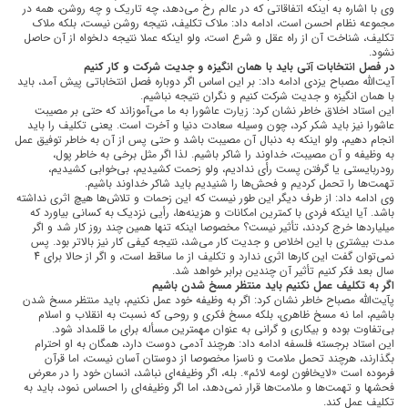
وی با اشاره به اینکه اتفاقاتی که در عالم رخ می‌دهد، چه تاریک و چه روشن، همه در
مجموعه نظام احسن است، ادامه داد: ملاک تکلیف، نتیجه روشن نیست، بلکه ملاک
تکلیف، شناخت آن از راه عقل و شرع است، ولو اینکه عملا نتیجه دلخواه از آن حاصل
نشود.
در فصل انتخابات آتی باید با همان انگیزه و جدیت شرکت و کار کنیم
آیت‌الله مصباح یزدی ادامه داد: بر این اساس اگر دوباره فصل انتخاباتی پیش آمد، باید
با همان انگیزه و جدیت شرکت کنیم و نگران نتیجه نباشیم.
این استاد اخلاق خاطر نشان کرد: زیارت عاشورا به ما می‌آموزاند که حتی بر مصیبت
عاشورا نیز باید شکر کرد، چون وسیله سعادت دنیا و آخرت است. یعنی تکلیف را باید
انجام دهیم، ولو اینکه به دنبال آن مصیبت باشد و حتی پس از آن به خاطر توفیق عمل
به وظیفه و آن مصیبت، خداوند را شاکر باشیم. لذا اگر مثل برخی به خاطر پول،
رودربایستی یا گرفتن پست رأی ندادیم، ولو زحمت کشیدیم، بی‌خوابی کشیدیم،
تهمت‌ها را تحمل کردیم و فحش‌ها را شنیدیم باید شاکر خداوند باشیم.
وی ادامه داد: از طرف دیگر این طور نیست که این زحمات و تلاش‌ها هیچ اثری نداشته
باشد. آیا اینکه فردی با کمترین امکانات و هزینه‌ها، رأیی نزدیک به کسانی بیاورد که
میلیاردها خرج کردند، تأثیر نیست؟ مخصوصا اینکه تنها همین چند روز کار شد و اگر
مدت بیشتری با این اخلاص و جدیت کار می‌شد، نتیجه کیفی کار نیز بالاتر بود. پس
نمی‌توان گفت این کارها اثری ندارد و تکلیف از ما ساقط است، و اگر از حالا برای 4
سال بعد فکر کنیم تأثیر آن چندین برابر خواهد شد.
اگر به تکلیف عمل نکنیم باید منتظر مسخ شدن باشیم
پآیت‌الله مصباح خاطر نشان کرد: اگر به وظیفه خود عمل نکنیم، باید منتظر مسخ شدن
باشیم، اما نه مسخ ظاهری، بلکه مسخ فکری و روحی که نسبت به انقلاب و اسلام
بی‌تفاوت بوده و بیکاری و گرانی به عنوان مهمترین مسأله برای ما قلمداد شود.
این استاد برجسته فلسفه ادامه داد: هرچند آدمی دوست دارد، همگان به او احترام
بگذارند، هرچند تحمل ملامت و ناسزا مخصوصا از دوستان آسان نیست، اما قرآن
فرموده است «لایخافون لومه لائم». بله، اگر وظیفه‌ای نباشد، انسان خود را در معرض
فحشها و تهمت‌ها و ملامت‌ها قرار نمی‌دهد، اما اگر وظیفه‌ای را احساس نمود، باید به
تکلیف عمل کند.