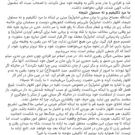
شد و افرادی با عذر عدم تأثیر به وظیفه خود عمل نکردند، با اصحاب سبت که مشمول
عذاب الهی شدند، فرقی نخواهند داشت.
ما مرد تکلیفیم و نه مسئول نتیجه
آیت‌الله مصباح یزدی با بیان سخن امام(ره) مبنی بر اینکه ما مرد تکلیفیم و نه مسئول
نتیجه، اظهار داشت: امام(ره) علی‌رغم وساطت کشورهای دوست و مسلمان برای خاتمه
جنگ، زیر بار نرفته و شعار جنگ جنگ تا رفع فتنه را سر دادند. حتی در مبارزه علیه شاه
نیز وقتی برخی مخالف مبارزه با شاه بودند و برخی علما برای گردهم آوردن امام(ره) و
دیگران پادرمیانی کردند، امام(ره) معتقد بود اگر قرار است، اصل مبارزه مورد مشورت و
تصمیم جمع قرار گیرد، برای من هیچ اعتباری ندارد، چرا که من یقین به وظیفه برای
مبارزه دارم، اما اگر در نحوه مبارزه می‌خواهند مشورت شود و مثلا نرم‌تر برخورد شود، از
آنجا که کار جمعی اثرش بیشتر است، بنده می‌پذیرم.
عضو مجلس خرگان رهبری ادامه داد: در صدر اسلام نیز افرادی چون حجر بن عدی، میثم
تمار، عمرو بن حمق و رشید حجری نیز تا پای جان بر اصول خود ایستادند، آنها مگر
احتمال تأثیر می‌دادند و مگر ترس از جان نداشتند، پس چرا تقیه نکردند؟ در حالیکه اگر
آنها نبودند ما امروز از شیعه چیزی نداشتیم. سید الشهدا(ع) نیز با وجود یقین به عدم
تأثیر در مخاطبان و نتیجه جانگداز آن، باز هم اقدام کرد. اما در عین حال در آخر کار
اظهار رضایت کرده و حتی حضرت زینب(س) می‌فرمایند « ما رأیت الا جمیلا».
وی با اشاره به فتوای امام(ره) در خصوص حرمت تقیه در مهامّ امور اظهار داشت: شیخ
فضل الله نوری با اینکه می‌دانست پافشاری او سبب آویخته شدنش به دار می‌شود، باز
هم دست از استقامت خود برنداشت، در حالیکه اگر مبنای نهی از منکر را جلوگیری از
مفاسد بدانیم، وی نباید روی حرف خود پافشاری می‌کرد، چرا که حاصل نشد.
استاد اخلاق حوزه علمیه قم با اشاره به اینکه احکام شرعی بر اساس ملاک‌هایی تشریع
شده است، اظهار داشت: هر موردی که با اراده و اختیار ما سر وکار داشته باشد، جای
تکلیف هم هست، مثل شرکت در جنگ ولو که برخی جنگ‌ها نیز به شکست انجامید.
چرا که تکلیف هرچند به خاطر مصالح واقعیه است و برای تحقق امور مطلوب است، اما
اینکه تا چه میزان این مطلوب، محقق شود، به اراده ما نیست، بلکه به میدان رفتن و
شمشیر زدن تا پای جان در اختیار ماست، اما اینکه بعد چه خواهد شد، تابع اراده ما
نیست. لذا همواره باید ببینیم که تکلیفی متوجه ما هست یا خیر؟