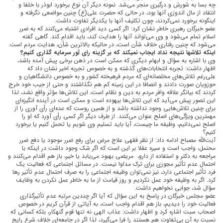
چه بسا به شورش و درگیری منجر می‌شد. نمونه دیگر آن نوع برخورد ابوذر با خلفا و
انتقاد از مال اندوزی آنها بود، در حالی که حضرت علی(ع) چنین مواضعی نگرفته و
اینگونه برخورد نمی‌کردند، چون تکلیف آنها با یکدیگر تفاوت داشت.
عضو خبرگان رهبری خاطر نشان کرد: اگر کسی دید افرادی اشتباه می‌کنند که به ضرر
اسلام تمام می‌شود و وی می‌تواند آنها را هدایت کند، باید اقدام کند. گاهی گفته
می‌شود که چنین رفتاری خلاف شأن است، در حالیکه بالاترین شأن، هدایت مردم است.
اینکه تلاش‎ها نتیجه نداد ایجاب نمی‎کند که بر گزینه رای آور سرمایه گذاری کنیم؟
وی با اشاره به سؤال و ابهام دیگری که ممکن است در ذهن برخی پیش آمده باشد،
اظهار داشت: تجربه انتخابات‌های گذشته و به خصوص تجربه اخیر نشان داد که
علی‌رغم تلاش‌های مخلصانه‌ای که مردم فرهیخته کشور و به خصوص دانشگاهیان و
حوزویان صورت دادند و انصافا در این زمینه کم هم نگذاشتند و حتی از جیب خود خرج
کردند که بیانگر علاقه وافر مردم به دین و نظام است، این تلاش‌ها مؤثر واقع نشد، لذا
این تصور پیش می‌آید که این تلاش‌ها بیهوده است و ممکن است در آینده انگیزه‌ای
برای چنین تلاش‌هایی وجود نداشته باشد و از همین روست که عده‌ای رأی آوری را از
مهمترین ویژگی‌های اصلح عنوان می‌کنند. از طرف دیگر اگر کسی رأی آورد که او را
اصلح نمی‌دانیم، وظیفه ما چیست، آیا باید تسلیم وی شویم یا تحمل کنیم یا برخورد
کنیم؟
آیت‌الله مصباح ادامه داد: از نظر فقهی علاج مرض برای رفع ضرر موجود یا دفع ضرر
محتمل، واجب است و سیره عقلا بر این است که اگر شک وجود داشت در اینکه با
مراجعه به دکتر و استفاده از دارو، مریضی بهبود می‌یابد یا خیر، باز هم اقدام می‌کنند و
احتمال عدم تأثیر مجوزی برای ترک مداوا نیست. در مسائل اجتماعی که فعالیت یک
فرد تأثیر اجتماعی دارد، نیز نمی‌توان وظیفه اجتماعی را به صرف احتمال عدم تأثیر رها
کرد. اگر به وظیفه خود عمل نکردیم و روز قیامت از ما به خاطر عمل نکردن به وظایف
سؤال شد، جوابی نخواهیم داشت.
عضو مجلس خبرگان در پاسخ به این سؤال که آیا اگر چندین مرتبه عدم تأثیرگذاری
فعالیت خود را دیدیم، باز هم اقدام واجب است، به آیاتی از قرآن کریم در خصوص
اصحاب سبت اشاره کرد و اظهار داشت: عذاب الهی نه تنها قوم گنهکار، بلکه کسانی که
نسبت به آن بی‌تفاوت هم هستند را فرا می‌گیرد، لذا اگر در جامعه‌ای خلاف شرع رایج