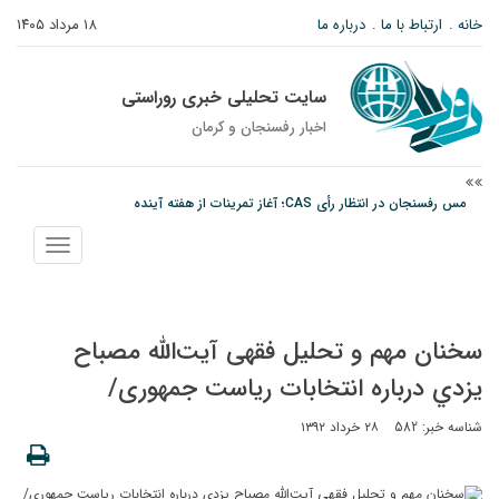
خانه
ارتباط با ما
درباره ما
۱۸ مرداد ۱۴۰۵
سایت تحلیلی خبری روراستی
اخبار رفسنجان و كرمان
مس رفسنجان در انتظار رأی CAS؛ آغاز تمرینات از هفته آینده
امام جمعه رفسنجان: تقوا لازمه حرفه خبرنگاری است
نمایش
پیش‌بینی هواشناسی برای استان کرمان؛ از وزش باد و گردوخاک تا رگبار و رعدوبرق
منو
سخنان مهم و تحلیل فقهی آیت‌الله مصباح
يزدي درباره انتخابات ریاست جمهوری/
شناسه خبر: 582
۲۸ خرداد ۱۳۹۲