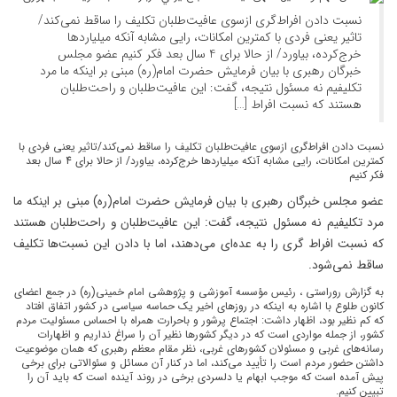
نسبت دادن افراط‌‎گری ازسوی عافیت‌طلبان تکلیف را ساقط نمی‌کند/
تاثیر یعنی فردی با کمترین امکانات، رایی مشابه آنکه میلیاردها
خرج‌کرده، بیاورد/ از حالا برای 4 سال بعد فکر کنیم عضو مجلس
خبرگان رهبری با بیان فرمایش حضرت امام(ره) مبنی بر اینکه ما مرد
تکلیفیم نه مسئول نتیجه، گفت: این عافیت‌طلبان و راحت‌طلبان
هستند که نسبت افراط‌ […]
نسبت دادن افراط‌‎گری ازسوی عافیت‌طلبان تکلیف را ساقط نمی‌کند/تاثیر یعنی فردی با
کمترین امکانات، رایی مشابه آنکه میلیاردها خرج‌کرده، بیاورد/ از حالا برای 4 سال بعد
فکر کنیم
عضو مجلس خبرگان رهبری با بیان فرمایش حضرت امام(ره) مبنی بر اینکه ما
مرد تکلیفیم نه مسئول نتیجه، گفت: این عافیت‌طلبان و راحت‌طلبان هستند
که نسبت افراط‌ گری را به عده‌ای می‌دهند، اما با دادن این نسبت‌ها تکلیف
ساقط نمی‌شود.
به گزارش روراستی ، رئیس مؤسسه آموزشی و پژوهشی امام خمینی(ره) در جمع اعضای
کانون طلوع با اشاره به اینکه در روز‌های اخیر یک حماسه سیاسی در کشور اتفاق افتاد
که کم نظیر بود، اظهار داشت: اجتماع پرشور و باحرارت همراه با احساس مسئولیت مردم
کشور، از جمله مواردی است که در دیگر کشور‌ها نظیر آن را سراغ نداریم و اظهارات
رسانه‌های غربی و مسئولان کشورهای غربی، نظر مقام معظم رهبری که همان موضوعیت
داشتن حضور مردم است را تأیید می‌کند، اما در کنار آن مسائل و سئوالاتی برای برخی
پیش آمده است که موجب ابهام یا دلسردی برخی در روند آینده است که باید آن را
تبیین کنیم.