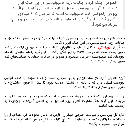
خصوص جنگ غزه و جنایات رژیم صهیونیستی در این جنگ ابراز
داشت. به گزارش روراستی به نقل از فارس، «ناتورای کارتا» نام اقلیت
یهودی ارتدوکس ضد صهیونیست است که در سال ۱۹۳۵میلادی
شکل یافت. از این گروه با نام سازمان «اتحاد یهودیان ضد صهیونیسم»
نیز یاد می‌شود […]
خاخام «الهانان بک» مدیر سازمان ناتورای کارتا نظرات خود را در خصوص جنگ غزه و
جنایات رژیم صهیونیستی در این جنگ ابراز داشت.
به گزارش
روراستی
به نقل از
فارس، «ناتورای کارتا» نام اقلیت یهودی ارتدوکس ضد
صهیونیست است که در سال ۱۹۳۵میلادی شکل یافت. از این گروه با نام سازمان «اتحاد
یهودیان ضد صهیونیسم» نیز یاد می‌شود و همواره در سرتاسر جهان به فعالیت‌های ضد
صهیونیستی مبادرت دارد.
گروه ناتورای کارتا خواستار نابودی رژیم اسرائیل است و به «تلمود» یا کتاب قوانین
یهودیت اعتقاد دارد که بر پایه آن تشکیل دولت یهود تا پیش از ظهور «ماشیاخ» یا
منجی جهان ممنوع و نامشروع است.
از دید یهودیان ارتودکسی ، صهیونیسم «سمی» است که «یهودیان واقعی» را تهدید
می‌کند. این گروه هرگز ماهیت فعلی رژیم اسرائیل را بر اساس آمیزه‌های یهودیت به
رسمیت نمی‌شناسد.
اداره کل بین‌الملل و سیاست خارجی خبرگزاری فارس به دنبال تحولات غزه مصاحبه‌ای را
با خاخام «الهانان بک»، مدیر سازمان ناتورای کارتا، مستقر در آمریکا انجام داده که به
شرح ذیل تقدیم می‌گردد: