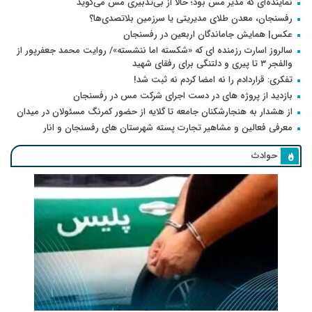
نماینده‌ای که مدیر مس بود؛ حالا از بی‌تدبیری مس می‌گوید
رفسنجان، معدن طلای مدیریتی یا سرزمین بلاتصدی‌ها؟
عکس| همایش جاماندگان اربعین در رفسنجان
سالروز اسارت رزمنده ای که «شکسته اما ننشسته»/ روایت محمد جعفرپور از
والفجر ۳ تا پیری و دلتنگی برای رفقای شهید
تفکری: قراردادم را نه امضا کردم نه ثبت شد!
بازدید از پروژه های در دست اجرای شرکت مس در رفسنجان
از هشدار به هنجارشکنان جامعه تا گلایه از حضور کمرنگ مسئولان در میدان
معرفی فعالین و مشاهیر تجارت پسته شهرستان های رفسنجان و انار
حوادث