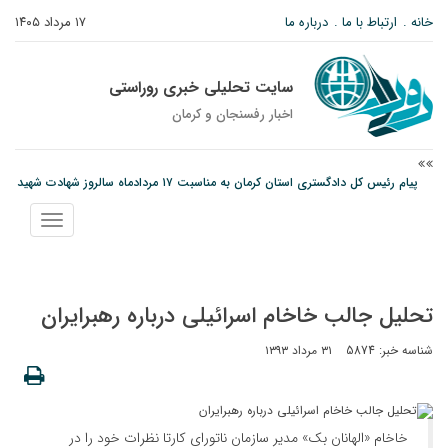
خانه
ارتباط با ما
درباره ما
۱۷ مرداد ۱۴۰۵
سایت تحلیلی خبری روراستی
اخبار رفسنجان و كرمان
پیام رئیس کل دادگستری استان کرمان به مناسبت ۱۷ مردادماه سالروز شهادت شهید
صارمی و روز خبرنگار
نمایش
نانوایی های نوق زیر ذره بین معاون توسعه
منو
مس رفسنجان در انتظار رأی CAS؛ آغاز تمرینات از هفته آینده
تحلیل جالب خاخام اسرائیلی درباره رهبرایران
شناسه خبر: 5874
۳۱ مرداد ۱۳۹۳
خاخام «الهانان بک» مدیر سازمان ناتورای کارتا نظرات خود را در