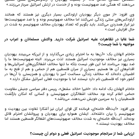
می‌دهند که همگی ضد صهیونیست بوده و از خدمت در ارتش اسرائیل سرباز می‌زنند.»
وی افزود: «از سوی دیگر یهودیان ارتودکس بسیار دیگری نیز هستند که همانند
ارتودکس‌های سنتی زندگی نمی‌کنند اما مخالف صهیونیسم بوده و با ضد صهیونیست‌ها
نیز ابراز همدردی می‌کنند. باید بگویم که تعداد یهودیان مخالف صهیونیسم به شدت در
حال افزایش است.»
شما غالبا در تظاهرات علیه اسرائیل شرکت دارید. واکنش مسلمانان و اعراب در
مواجهه با شما چیست؟
خاخام الهانان بک: «آن‌ها به ما احترام زیادی می‌گذارند و از این‌که می‌بینند یهودیان
بسیاری نیز مخالف موجودیت اسرائیل هستند لذت می‌برند. البته صهیونیست‌ها ما را
ضد یهود می‌نامند اما این طور نیست بلکه ما تنها مخالف اشغالگری‌های اسرائیلی‌ها و
اقدام‌های آن ها هستیم. بسیاری از سران فلسطین هم از حماس و هم از فتح به ما
اطمینان داده‌اند که مخالف زندگی مسالمت آمیز با یهودیان و همزیستی با آن‌ها در
کشور خود که فلسطین نام دارد نیستند اما با موجودیت فعلی اسرائیل مشکل دارند.»
خاخام الهلنان بک ادامه داد: «اخیرا «خالد مشعل»، رییس دفتر سیاسی جنبش مقاومت
حماس اعلام کرده بود مخالف اشغالگران صهیونیستی و کسانی که امکان بازگشت
فلسطینیان را به سرزمین خویش نمی‌دهند، می‌باشد.»
وی افزود: «آیت‌الله خامنه‌ای، فرمانده کل قوای ایران نیز آشکارا تفاوت بین یهودیت و
صهیونیسم را بیان داشته‌اند. ایشان همواره برای یهودیان و پیروانشان احترام قائل
بوده‌اند. آیت‌الله خامنه‌ای به شدت مخالف صهیونیست‌های اشغالگر فلسطین هستند اما
مخالف یهودیت نیستند.»
ارزیابی شما از سرانجام موجودیت اسرائیل فعلی و دوام آن چیست؟