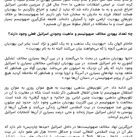
کرده است. بر اساس اعتقادات مذهبی ما ۲۰۰۰ سال قبل از سرزمین مقدس اسرائیل
اخراج شدیم و به ما هشدار داده شد که نباید از تبعید و اخراج بازگردیم. ما یهودیان
همانند اعتقاد فرزند به مادرش به سخنان خدا باور داریم. اما صهیونیست‌ها بر خلاف
باورهای یهودیت اراضی خود را گسترش داده‌اند. فاجعه شکل‌گیری صهیونیسم بسیار
عمیق است و ما مشتاقانه در انتظار سقوط سریع آن‌ هستیم.»
چه تعداد یهودی مخالف صهیونیسم و ماهیت وجودی اسرائیل فعلی وجود دارند؟
خاخام الهان بک: «یهودیت یک مذهب و نه یک کشور و نژاد است بنابر این یهودیان
غیر مذهبی آنچه را که می‌خواهند بیان می‌کنند البته نه به نام یهودیت.»
«تنها یهودیان مذهبی در بحث ما می‌گنجند و در بین آن‌ها بسیاری مخالف تشکیل
کشوری به نام اسرائیل هستند. در بین یهودیان ارتودکس مخالفان بسیاری با اسرائیل
وجود دارند که رقم آن نزدیک به ۱میلیون نفر می‌باشد. بهترین گواه من همانطور که
شاهد بودید نهادهای بسیاری در آمریکا و اروپا بودند و همانطور که ملاحظه کردید هیچ
اثری از پرچم صهیونیستی در دستان آن‌ها نبود.»
وی ادامه داد: «در تقویم‌های مذهبی یهودیت به هیچ عنوان روزی به عنوان روز
استقلال صهیونیسم یا همان اشغال فلسطین ذکر نشده است بلکه در مغایرت با آن در
تقویم‌های مذهبی یهودیت چنین ایامی روز «ماتم» و «روزه گرفتن» یاد شده است.
مخالفت با صهیونیسم در بین اکثریت یهودیان مذهبی وجود دارد. حدود نیم میلیون
یهودی ضد صهیونیست در بیت المقدس اشغالی زندگی می‌کنند و همگی آن‌ها از
پیوستن به ارتش اسرائیل سرباز زده‌اند و حتی درصد بسیاری از آن‌ها انتخابات اسرائیل
را تحریم کرده‌اند.
«بزرگترین نهاد مخالف صهیونیست‌ها در داخل اسرائیل «عیدها چاردیس» نام دارد که
مقر آن در بیت المقدس اشغالی است و حداقل ۱۰۰۰۰۰ هزار نفر عضو دارد. در بیت
المقدس اشغالی حداقل ۱۵% از جمعیت یهودیان را ارتدوکس‌های سنتی تشکیل