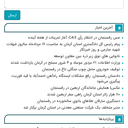
ارسال
آخرین اخبار
مس رفسنجان در انتظار رأی CAS؛ آغاز تمرینات از هفته آینده
پیام رئیس کل دادگستری استان کرمان به مناسبت ۱۷ مردادماه سالروز شهادت
شهید صارمی و روز خبرنگار
نانوایی های نوق زیر ذره بین معاون توسعه
وزارت اطلاعات: ۲۱ مزدور موساد و ۴ شرور مسلح در کرمان بازداشت شدند
توقیف خودروی حامل چوب جنگلی تاغ در رفسنجان
دادستان رفسنجان: رفع مشکلات ایستگاه راه‌آهن احمدآباد با قید فوریت
پیگیری می‌شود
عکس| همایش جاماندگان اربعین در رفسنجان
۱۱۰ هزار زائر استان کرمان راهی سفر اربعین شدند
دستگیری سارقان طلاهای بانوی سالخورده در رفسنجان
مدیر متخلف یک شرکت صنعتی معدنی در استان کرمان برکنار شد
پربازدیدها