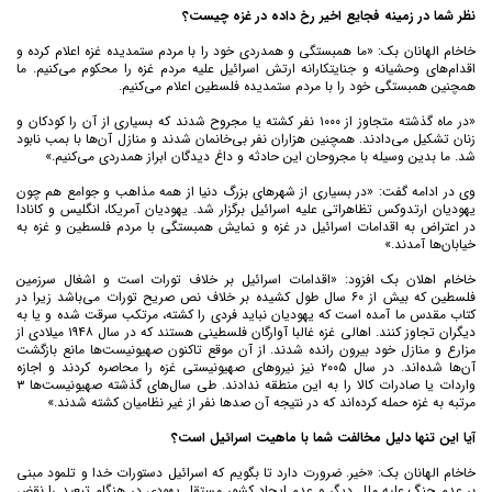
نظر شما در زمینه فجایع اخیر رخ داده در غزه چیست؟
خاخام الهانان بک: «ما همبستگی و همدردی خود را با مردم ستمدیده غزه اعلام کرده و
اقدام‌های وحشیانه و جنایتکارانه ارتش اسرائیل علیه مردم غزه را محکوم می‌کنیم. ما
همچنین همبستگی خود را با مردم ستمدیده فلسطین اعلام می‌کنیم.
«در ماه گذشته متجاوز از ۱۰۰۰ نفر کشته یا مجروح شدند که بسیاری از آن را کودکان و
زنان تشکیل می‌دادند. همچنین هزاران نفر بی‌خانمان شدند و منازل آن‌ها با بمب نابود
شد. ما بدین وسیله با مجروحان این حادثه و داغ دیدگان ابراز همدردی می‌کنیم.»
وی در ادامه گفت: «در بسیاری از شهرهای بزرگ دنیا از همه مذاهب و جوامع هم چون
یهودیان ارتدوکس تظاهراتی علیه اسرائیل برگزار شد. یهودیان آمریکا، انگلیس و کانادا
در اعتراض به اقدامات اسرائیل در غزه و نمایش همبستگی با مردم فلسطین و غزه به
خیابان‌ها آمدند.»
خاخام اهلان بک افزود: «اقدامات اسرائیل بر خلاف تورات است و اشغال سرزمین
فلسطین که بیش از ۶۰ سال طول کشیده بر خلاف نص صریح تورات می‌باشد زیرا در
کتاب مقدس ما آمده است که یهودیان نباید فردی را کشته، مرتکب سرقت شده و یا به
دیگران تجاوز کنند. اهالی غزه غالبا آوارگان فلسطینی هستند که در سال ۱۹۴۸ میلادی از
مزارع و منازل خود بیرون رانده شدند. از آن موقع تاکنون صهیونیست‌ها مانع بازگشت
آن‌ها شده‌اند. در سال ۲۰۰۵ نیز نیروهای صهیونیستی غزه را محاصره کردند و اجازه
واردات یا صادرات کالا را به این منطقه ندادند. طی سال‌های گذشته صهیونیست‌ها ۳
مرتبه به غزه حمله کرد‌ه‌اند که در نتیجه آن صدها نفر از غیر نظامیان کشته شدند.»
آیا این تنها دلیل مخالفت شما با ماهیت اسرائیل است؟
خاخام الهانان بک: «خیر. ضرورت دارد تا بگویم که اسرائیل دستورات خدا و تلمود مبنی
بر عدم جنگ علیه ملل دیگر و عدم ایجاد کشور مستقل یهودی در هنگام تبعید را نقض