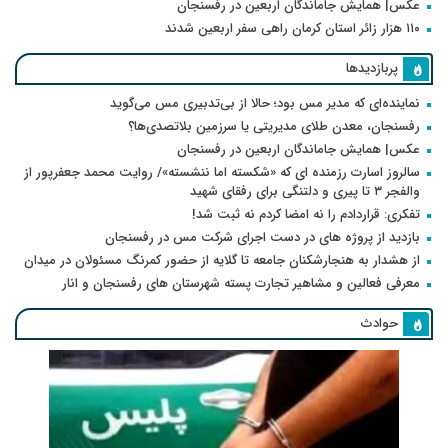
عکس| همایش جاماندگان اربعین در رفسنجان
۱۱۰ هزار زائر استان کرمان راهی سفر اربعین شدند
پربازدیدها
نماینده‌ای که مدیر مس بود؛ حالا از بی‌تدبیری مس می‌گوید
رفسنجان، معدن طلای مدیریتی یا سرزمین بلاتصدی‌ها؟
عکس| همایش جاماندگان اربعین در رفسنجان
سالروز اسارت رزمنده ای که «شکسته اما ننشسته»/ روایت محمد جعفرپور از
والفجر ۳ تا پیری و دلتنگی برای رفقای شهید
تفکری: قراردادم را نه امضا کردم نه ثبت شد!
بازدید از پروژه های در دست اجرای شرکت مس در رفسنجان
از هشدار به هنجارشکنان جامعه تا گلایه از حضور کمرنگ مسئولان در میدان
معرفی فعالین و مشاهیر تجارت پسته شهرستان های رفسنجان و انار
حوادث