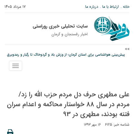
خانه
ارتباط با ما
درباره ما
۱۷ مرداد ۱۴۰۵
سایت تحلیلی خبری روراستی
اخبار رفسنجان و كرمان
پیش‌بینی هواشناسی برای استان کرمان؛ از وزش باد و گردوخاک تا رگبار و رعدوبرق
مس رفسنجان در انتظار رأی CAS؛ آغاز تمرینات از هفته آینده
نمایش
امام جمعه رفسنجان: تقوا لازمه حرفه خبرنگاری است
منو
علی مطهری حرف دل مردم حزب الله را زد/
مردم در سال 88 خواستار محاکمه و اعدام سران
فتنه بودند، مطهری در 93
شناسه خبر: 6125
۱۶ مهر ۱۳۹۳