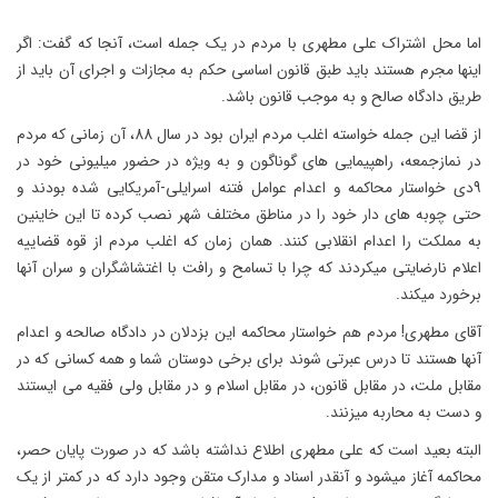
اما محل اشتراک علی مطهری با مردم در یک جمله است، آنجا که گفت: اگر
اینها مجرم هستند باید طبق قانون اساسی حکم به مجازات و اجرای آن باید از
طریق دادگاه صالح و به موجب قانون باشد.
از قضا این جمله خواسته اغلب مردم ایران بود در سال 88، آن زمانی که مردم
در نمازجمعه، راهپیمایی های گوناگون و به ویژه در حضور میلیونی خود در
9دی خواستار محاکمه و اعدام عوامل فتنه اسرایلی-آمریکایی شده بودند و
حتی چوبه های دار خود را در مناطق مختلف شهر نصب کرده تا این خاینین
به مملکت را اعدام انقلابی کنند. همان زمان که اغلب مردم از قوه قضاییه
اعلام نارضایتی میکردند که چرا با تسامح و رافت با اغتشاشگران و سران آنها
برخورد میکند.
آقای مطهری! مردم هم خواستار محاکمه این بزدلان در دادگاه صالحه و اعدام
آنها هستند تا درس عبرتی شوند برای برخی دوستان شما و همه کسانی که در
مقابل ملت، در مقابل قانون، در مقابل اسلام و در مقابل ولی فقیه می ایستند
و دست به محاربه میزنند.
البته بعید است که علی مطهری اطلاع نداشته باشد که در صورت پایان حصر،
محاکمه آغاز میشود و آنقدر اسناد و مدارک متقن وجود دارد که در کمتر از یک