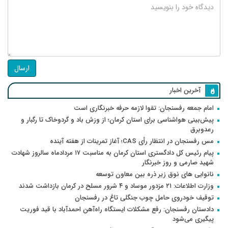
ارسال
آخرین اخبار
امام جمعه رفسنجان: تقوا لازمه حرفه خبرنگاری است
پیش‌بینی هواشناسی برای استان کرمان؛ از وزش باد و گردوخاک تا رگبار و
رعدوبرق
مس رفسنجان در انتظار رأی CAS؛ آغاز تمرینات از هفته آینده
پیام رئیس کل دادگستری استان کرمان به مناسبت ۱۷ مردادماه سالروز شهادت
شهید صارمی و روز خبرنگار
نانوایی های نوق زیر ذره بین معاون توسعه
وزارت اطلاعات: ۲۱ مزدور موساد و ۴ شرور مسلح در کرمان بازداشت شدند
توقیف خودروی حامل چوب جنگلی تاغ در رفسنجان
دادستان رفسنجان: رفع مشکلات ایستگاه راه‌آهن احمدآباد با قید فوریت
پیگیری می‌شود