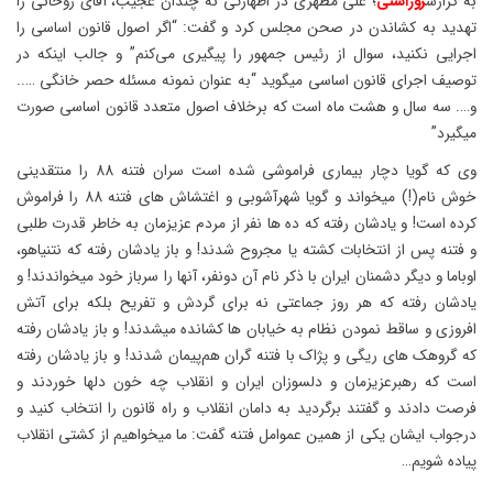
به گزارش
روراستی
؛ علی مطهری در اظهارتی نه چندان عجیب، آقای روحانی را
تهدید به کشاندن در صحن مجلس کرد و گفت: “اگر اصول قانون اساسی را
اجرایی نکنید، سوال از رئیس جمهور را پیگیری می‌کنم” و جالب اینکه در
توصیف اجرای قانون اساسی میگوید “به عنوان نمونه مسئله حصر خانگی …..
و…. سه سال و هشت ماه است که برخلاف اصول متعدد قانون اساسی صورت
میگیرد”
وی که گویا دچار بیماری فراموشی شده است سران فتنه 88 را منتقدینی
خوش نام(!) میخواند و گویا شهرآشوبی و اغتشاش های فتنه 88 را فراموش
کرده است! و یادشان رفته که ده ها نفر از مردم عزیزمان به خاطر قدرت طلبی
و فتنه پس از انتخابات کشته یا مجروح شدند! و باز یادشان رفته که نتنیاهو،
اوباما و دیگر دشمنان ایران با ذکر نام آن دونفر، آنها را سرباز خود میخواندند! و
یادشان رفته که هر روز جماعتی نه برای گردش و تفریح بلکه برای آتش
افروزی و ساقط نمودن نظام به خیابان ها کشانده میشدند! و باز یادشان رفته
که گروهک های ریگی و پژاک با فتنه گران هم‌پیمان شدند! و باز یادشان رفته
است که رهبرعزیزمان و دلسوزان ایران و انقلاب چه خون دلها خوردند و
فرصت دادند و گفتند برگردید به دامان انقلاب و راه قانون را انتخاب کنید و
درجواب ایشان یکی از همین عموامل فتنه گفت: ما میخواهیم از کشتی انقلاب
پیاده شویم…