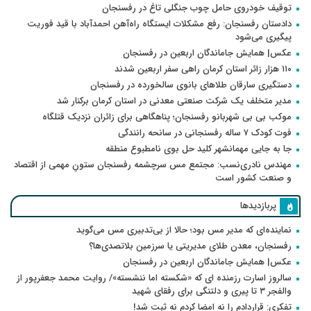
توقیف خودروی حامل چوب جنگلی تاغ در رفسنجان
دادستان رفسنجان: رفع مشکلات ایستگاه راه‌آهن احمدآباد با قید فوریت
پیگیری می‌شود
عکس| همایش جاماندگان اربعین در رفسنجان
۱۱۰ هزار زائر استان کرمان راهی سفر اربعین شدند
دستگیری سارقان طلاهای بانوی سالخورده در رفسنجان
مدیر متخلف یک شرکت صنعتی معدنی در استان کرمان برکنار شد
موکب بی بی شهربانو رفسنجان؛ پناهگاهی برای زائران نزدیک قتلگاه
فوت کودک ۷ ساله رفسنجانی در سانحه رانندگی
جا به جایی مهمانشهر کلید حل بوی نامطبوع منطقه
مهندس نادری‌نسب: مجتمع مس سرچشمه رفسنجان ستونِ مهمی از اقتصاد
و صنعت کشور است
پربازدیدها
نماینده‌ای که مدیر مس بود؛ حالا از بی‌تدبیری مس می‌گوید
رفسنجان، معدن طلای مدیریتی یا سرزمین بلاتصدی‌ها؟
عکس| همایش جاماندگان اربعین در رفسنجان
سالروز اسارت رزمنده ای که «شکسته اما ننشسته»/ روایت محمد جعفرپور از
والفجر ۳ تا پیری و دلتنگی برای رفقای شهید
تفکری: قراردادم را نه امضا کردم نه ثبت شد!