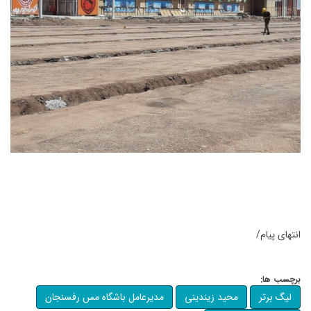
انتهای پیام/
برچسب ها:
لیگ برتر
محید زیندینی
مدیرعامل باشگاه مس رفسنجان