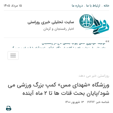
خانه
ارتباط با ما
درباره ما
۱۵ مرداد ۱۴۰۵
سایت تحلیلی خبری روراستی
اخبار رفسنجان و كرمان
دادستان رفسنجان: رفع مشکلات ایستگاه راه‌آهن احمدآباد با قید فوریت پیگیری
می‌شود
نمایش
عکس| همایش جاماندگان اربعین در رفسنجان
منو
توقیف خودروی حامل چوب جنگلی تاغ در رفسنجان
روراستی خبر می دهد:
ورزشگاه «شهدای مس» کمپ بزرگ ورزشی می
شود/پایان بحث قنات ها تا ۲ ماه آینده
شناسه خبر: 61272
۱۳ شهریور ۱۴۰۰