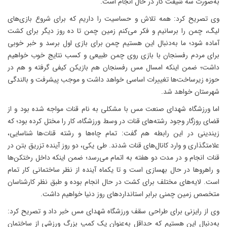
به‌صورت سه شیفت کار در حال انجام است.
وی تصریح کرد: همه تلاش و حساسیت را داریم که برای شروع بازی‌های
لیگ، چمن را برسانیم و فکر می‌کنم زمین چمن تا ده روز دیگر برای کشت
آماده شود؛ ما به‌دنبال این هستیم چمن برای بازی اول برسد و خبر خوبی
برای مردم رفسنجان با بازی روی چمن طبیعی و کسب نتایج خوب خواهیم
داشت؛ ضمن اینکه امسال مس رفسنجان هم بازیکن کیفی گرفته و هم در
حوزه زیرساخت‌ها تغییرات اساسی خواهد داشت و موجب پیشرفت و بالندگی
شهرستان خواهد شد.
اما ورزشگاه شهدای صنعت مس با مشکلی به نام قنات مواجه شده بود و از
قضای روزگار وجود رشته‌های قنات در وسط ورزشگاه، کار را مختل کرده بود؛ که
زیندینی در این رابطه هم گفت: تمام چاه‌ها و رشته قنات‌ها شناسایی،
علامتگذاری و وارد کانال‌های قنات شدند. طی یکی، دو روز آینده تزریق بتن در
قنات انجام و در مدت دو هفته به اتمام می‌رسد؛ ضمن اینکه داخل رختکن‌ها
و راهروها در حال بهسازی است و تا یکماه آینده از نظر ساختمانی کار تمام
است. لایه‌های مختلف برای کشت در حال انجام بوده و طبق نظر کارشناسان
متخصص زمین چمنی برابر استانداردهای روز دنیا خواهیم داشت.
وی از رایزنی برای طراحی سقف ورزشگاه شهدای مس خبر داد و تصریح کرد:
به‌دنبال این هستیم که حداقل به‌عنوان یک کمپ بزرگ ورزشی از ساختمان