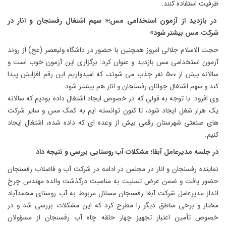
ظرفیت استفاده کنند.
در بازدید از آزمون استخدامی مس؛« سهم اشتغال رفسنجان و انار در
شرکت مس بیشتر شود»
حجت الاسلام جلالی امروز همچنین با حضور در داشگاه ولیعصر (عج) از روند
آزمون استخدامی مس بازدید و عنوان کرد: برگزاری این آزمون خوب است و
سالانه بیش از ۵۰۰ نفر جذب می شوند، که امیدواریم این رقم افزایش پیدا
کند و سهم اشتغال جوانان رفسنجان و انار هم بیشتر شود.
وی افزود: با توجه به قولی که در خصوص ایجاد اشتغال داده بودیم که سالانه
یک هزار شغل ایجاد شود، تا کنون توانسته ایم به کمک مس و سایر شرکت
های صنعتی شهرستان رقمی بیش از وعده ای که داده شده، اشتغال ایجاد
کنیم.
در جلسه مدیرعامل آبفا؛ مشکلات آب روستایی بررسی و نتیجه داد
نماینده رفسنجان و انار در مجلس در ادامه در شرکت آب و فاضلاب رفسنجان
حضور یافت و ضمن عرض تسلیت به مناسبت درگذشت والده مهندس چرخ
انداز مدیرعامل شرکت آبفا رفسنجان مسائل مربوط به آب روستای محمدآباد
مختار و برخی مناطق دیگر را مطرح کرد که این مشکلات بررسی شد و در
خصوص تأمین اعتبار تجهیز چهار حلقه چاه آب رفسنجان از مسؤولان