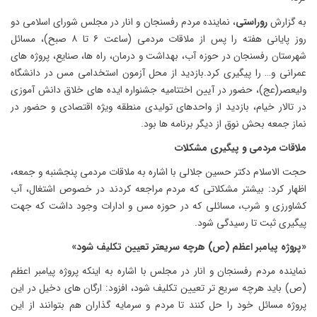
به گزارش
روراستی
، نماینده مردم رفسنجان و انار در مجلس شورای اسلامی دو
روز پایانی هفته را پس از ملاقات مردمی (ساعت ۶ تا ۸ صبح)، مسائل
شهرستان رفسنجان در حوزه آب، بهداشت و درمان، راه ها، صنایع، پروژه های
عمرانی و… را پیگیری کرد.بازدید از محل آزمون استخدامی مس در دانشگاه
ولیعصر(عج)، حضور در آیین اختتامیه جشنواره ایده های خلاق دانش آموزی
در تالار خیام، بازدید از واحدهای تولیدی منطقه ویژه اقتصادی و حضور در
نماز جمعه بحش نوق از دیگر برنامه ها بود.
ملاقات مردمی و پیگیری مشکلات
حجت الاسلام دکتر حسین جلالی با اشاره به ملاقات مردمی پنجشنبه و جمعه،
اظهار کرد: بیشتر مشکلاتی که مردم مراجعه کردند در خصوص اشتغال، آب
کشاورزی و شرب، مسائلی که در حوزه مس و ادارات وجود داشت که جهت
پیگیری ثبت تا رسیدگی شود.
«پروژه پیامبر اعظم (ص) هرچه سریعتر تعیین تکلیف شود»
نماینده مردم رفسنجان و انار در مجلس با اشاره به اینکه پروژه پیامبر اعظم
(ص) باید هرچه سریع تر تعیین تکلیف شود، افزود: ارگان های دخیل در این
پروژه مسائل خود را حل کنند تا مردم و سرمایه گذاران هم بتوانند از این