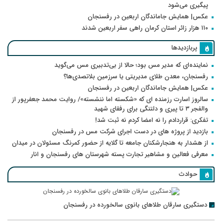
پیگیری می‌شود
عکس| همایش جاماندگان اربعین در رفسنجان
۱۱۰ هزار زائر استان کرمان راهی سفر اربعین شدند
پربازدیدها
نماینده‌ای که مدیر مس بود؛ حالا از بی‌تدبیری مس می‌گوید
رفسنجان، معدن طلای مدیریتی یا سرزمین بلاتصدی‌ها؟
عکس| همایش جاماندگان اربعین در رفسنجان
سالروز اسارت رزمنده ای که «شکسته اما ننشسته»/ روایت محمد جعفرپور از
والفجر ۳ تا پیری و دلتنگی برای رفقای شهید
تفکری: قراردادم را نه امضا کردم نه ثبت شد!
بازدید از پروژه های در دست اجرای شرکت مس در رفسنجان
از هشدار به هنجارشکنان جامعه تا گلایه از حضور کمرنگ مسئولان در میدان
معرفی فعالین و مشاهیر تجارت پسته شهرستان های رفسنجان و انار
حوادث
دستگیری سارقان طلاهای بانوی سالخورده در رفسنجان