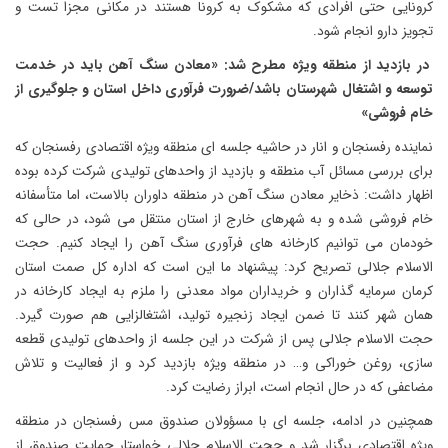
کرونایی حتی افرادی که مشکوک به کرونا هستند در مکانی مجزا تست و
تجویز دارو انجام شود.
در بازدید از منطقه ویژه مطرح شد: «معادن سنگ آهن باید در خدمت
توسعه و اشتغال شهرستان باشد/ضرورت فرآوری داخل استان و جلوگیری از
خام فروشی»
نماینده رفسنجان و انار در حاشیه جلسه ای منطقه ویژه اقتصادی رفسنجان که
برای بررسی مسائل آب منطقه و بازدید از واحدهای تولیدی شرکت کرده بوده
اظهار داشت: ذخایر معادن سنگ آهن در منطقه داوران بالاست، اما متأسفانه
خام فروشی شده و به شهرهای خارج از استان منتقل می شود، در حالی که
خودمان می توانیم کارخانه های فرآوری سنگ آهن را ایجاد کنیم. حجت
الاسلام جلالی تصریح کرد: پیشنهاد ما این است که اداره کل صمت استان
کرمان سرمایه گذاران و خریداران مواد معدنی را ملزم به ایجاد کارخانه در
همان شهر کنند تا ضمن ایجاد زنجیره تولید، اشتغالزایی هم صورت گیرد.
حجت الاسلام جلالی پس از شرکت در این جلسه از واحدهای تولیدی قطعه
سازی، روغن خوراکی و… در منطقه ویژه بازدید کرد و از فعالیت و تلاش
مضاعفی که در حال انجام است، ابراز رضایت کرد.
همچنین در ادامه، جلسه ای با مسؤولان صندوق مس رفسنجان در منطقه
ویژه اقتصادی برگزار شد و حجت الاسلام جلالی خواستار حمایت صندوق از